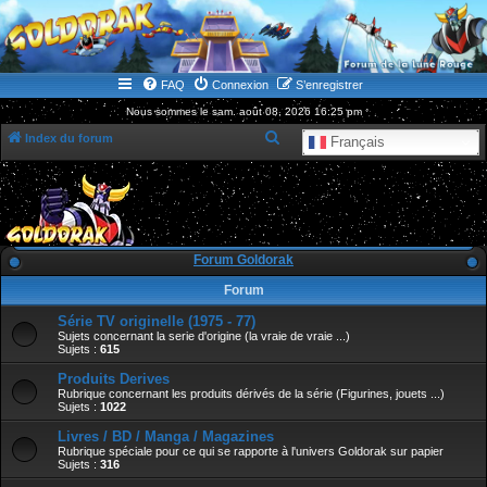
WWW.GOLDORAKGO.COM
le site de la Lune Rouge
FAQ
Connexion
S’enregistrer
Nous sommes le sam. août 08, 2026 16:25 pm
R
Index du forum
Français
e
c
h
e
Forum Goldorak
r
Forum
c
Série TV originelle (1975 - 77)
h
Sujets concernant la serie d'origine (la vraie de vraie ...)
e
Sujets :
615
r
Produits Derives
Rubrique concernant les produits dérivés de la série (Figurines, jouets ...)
Sujets :
1022
Livres / BD / Manga / Magazines
Rubrique spéciale pour ce qui se rapporte à l'univers Goldorak sur papier
Sujets :
316