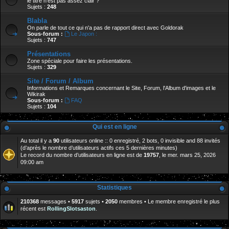
le titre n'est pas assez clair ?
Sujets :
248
Blabla
On parle de tout ce qui n'a pas de rapport direct avec Goldorak
Sous-forum :
Le Japon :
Sujets :
747
Présentations
Zone spéciale pour faire les présentations.
Sujets :
329
Site / Forum / Album
Informations et Remarques concernant le Site, Forum, l'Album d'images et le
Wikirak
Sous-forum :
FAQ
Sujets :
104
Qui est en ligne
Au total il y a
90
utilisateurs online :: 0 enregistré, 2 bots, 0 invisible and 88 invités
(d’après le nombre d’utilisateurs actifs ces 5 dernières minutes)
Le record du nombre d’utilisateurs en ligne est de
19757
, le mer. mars 25, 2026
09:00 am
Statistiques
210368
messages •
5917
sujets •
2050
membres • Le membre enregistré le plus
récent est
RollingSlotsaston
.