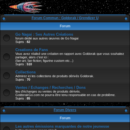
Forum Commun : Goldorak / Grendizer U
Forum
Go Nagai : Ses Autres Créations
forum dédié aux autres œuvres de Go Nagai
Sujets :
82
Creations de Fans
Vous avez réalisé une création en rapport avec Goldorak que vous souhaitez
partager, alors c'est ici :
(fan-art; fan-fiction; figurine custom etc...)
Sujets :
510
Collections
Admirez ici les collections de produits dérivés Goldorak.
Sujets :
70
Ventes / Echanges / Recherches / Dons
lieu d'échanges ou ventes de produits dérivés.
GoldorakGo.com ne pourra être tenu responsable en cas de problème.
Sujets :
85
Forum Divers
Forum
Les autres émissions marquantes de notre jeunesse