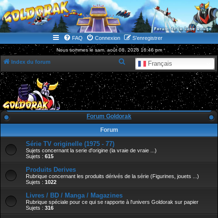
WWW.GOLDORAKGO.COM
le site de la Lune Rouge
FAQ
Connexion
S’enregistrer
Nous sommes le sam. août 08, 2026 16:46 pm
R
Index du forum
Français
e
c
h
e
Forum Goldorak
r
Forum
c
Série TV originelle (1975 - 77)
h
Sujets concernant la serie d'origine (la vraie de vraie ...)
e
Sujets :
615
r
Produits Derives
Rubrique concernant les produits dérivés de la série (Figurines, jouets ...)
Sujets :
1022
Livres / BD / Manga / Magazines
Rubrique spéciale pour ce qui se rapporte à l'univers Goldorak sur papier
Sujets :
316