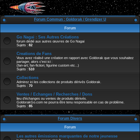
Forum Commun : Goldorak / Grendizer U
Forum
Go Nagai : Ses Autres Créations
forum dédié aux autres œuvres de Go Nagai
Sujets :
82
Creations de Fans
Vous avez réalisé une création en rapport avec Goldorak que vous souhaitez
partager, alors c'est ici :
(fan-art; fan-fiction; figurine custom etc...)
Sujets :
510
Collections
Admirez ici les collections de produits dérivés Goldorak.
Sujets :
70
Ventes / Echanges / Recherches / Dons
lieu d'échanges ou ventes de produits dérivés.
GoldorakGo.com ne pourra être tenu responsable en cas de problème.
Sujets :
85
Forum Divers
Forum
Les autres émissions marquantes de notre jeunesse