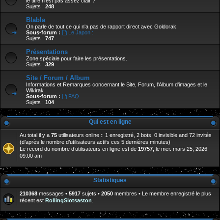
le titre n'est pas assez clair ?
Sujets :
248
Blabla
On parle de tout ce qui n'a pas de rapport direct avec Goldorak
Sous-forum :
Le Japon :
Sujets :
747
Présentations
Zone spéciale pour faire les présentations.
Sujets :
329
Site / Forum / Album
Informations et Remarques concernant le Site, Forum, l'Album d'images et le
Wikirak
Sous-forum :
FAQ
Sujets :
104
Qui est en ligne
Au total il y a
75
utilisateurs online :: 1 enregistré, 2 bots, 0 invisible and 72 invités
(d’après le nombre d’utilisateurs actifs ces 5 dernières minutes)
Le record du nombre d’utilisateurs en ligne est de
19757
, le mer. mars 25, 2026
09:00 am
Statistiques
210368
messages •
5917
sujets •
2050
membres • Le membre enregistré le plus
récent est
RollingSlotsaston
.