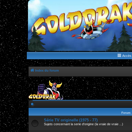
WWW.GOLDORAKGO.COM
le site de la Lune Rouge
Accès 
Index du forum
Forum
Série TV originelle (1975 - 77)
Sujets concernant la serie d'origine (la vraie de vraie ...)