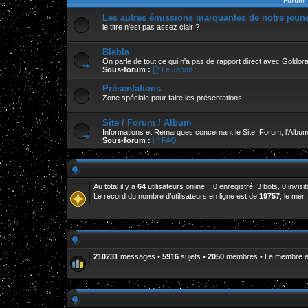
Forum
Les autres émissions marquantes de notre jeun
le titre n'est pas assez clair ?
Blabla
On parle de tout ce qui n'a pas de rapport direct avec Goldor
Sous-forum :
Le Japon :
Présentations
Zone spéciale pour faire les présentations.
Site / Forum / Album
Informations et Remarques concernant le Site, Forum, l'Album
Sous-forum :
FAQ
Au total il y a
64
utilisateurs online :: 0 enregistré, 3 bots, 0 invi
Le record du nombre d’utilisateurs en ligne est de
19757
, le mer
210231
messages •
5916
sujets •
2050
membres • Le membre enr