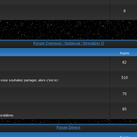
8
Forum Commun : Goldorak / Grendizer U
Sujets
82
510
ous souhaitez partager, alors c'est ici :
70
85
problème.
Forum Divers