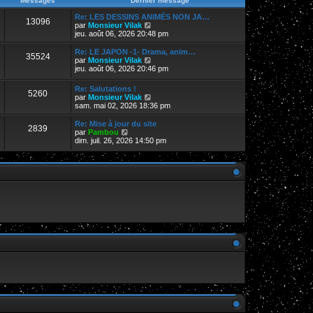
Messages
Dernier message
s
r
r
a
m
n
Re: LES DESSINS ANIMÉS NON JA…
g
13096
e
i
V
par
Monsieur Vilak
e
s
e
o
jeu. août 06, 2026 20:48 pm
s
r
i
a
m
r
Re: LE JAPON -1- Drama, anim…
g
35524
e
l
V
par
Monsieur Vilak
e
s
e
o
jeu. août 06, 2026 20:46 pm
s
d
i
a
e
r
Re: Salutations !
g
r
5260
l
V
par
Monsieur Vilak
e
n
e
o
sam. mai 02, 2026 18:36 pm
i
d
i
e
e
r
Re: Mise à jour du site
r
r
2839
l
V
par
Pambou
m
n
e
o
dim. juil. 26, 2026 14:50 pm
e
i
d
i
s
e
e
r
s
r
r
l
a
m
n
e
g
e
i
d
e
s
e
e
s
r
r
a
m
n
g
e
i
e
s
e
s
r
a
m
g
e
e
s
s
a
g
e