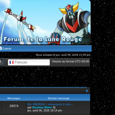
Galerie
Nous sommes le jeu. août 06, 2026 21:05 pm
hercher
Recherche avancée
Heures au format
UTC+02:00
Français
Messages
Dernier message
Re: WIKIRAK : remarques & mis…
29074
V
par
Bouleau Blanc
o
jeu. août 06, 2026 18:14 pm
i