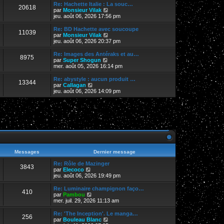
r
Re: Hachette Italie : La souc…
20618
l
V
par
Monsieur Vilak
e
o
jeu. août 06, 2026 17:56 pm
d
i
e
r
Re: BD Hachette avec soucoupe
11039
r
l
V
par
Monsieur Vilak
n
e
o
jeu. août 06, 2026 20:37 pm
i
d
i
e
e
r
Re: Images des Antéraks et au…
r
8975
r
l
V
par
Super Shogun
m
n
e
o
mer. août 05, 2026 16:14 pm
e
i
d
i
s
e
e
r
Re: abystyle : aucun produit …
s
r
13344
r
l
V
par
Callagan
a
m
n
e
o
jeu. août 06, 2026 14:09 pm
g
e
i
d
i
e
s
e
e
r
s
r
r
l
a
m
n
e
g
e
i
d
e
s
e
e
s
r
r
a
m
n
g
e
i
e
s
e
Messages
Dernier message
s
r
a
m
Re: Rôle de Mazinger
3843
g
e
V
par
Elecoco
e
s
o
jeu. août 06, 2026 19:49 pm
s
i
a
r
Re: Luminaire champignon faço…
410
g
l
V
par
Pambou
e
e
o
mer. juil. 29, 2026 11:13 am
d
i
e
r
Re: 'The Inception'. Le manga…
256
r
l
V
par
Bouleau Blanc
n