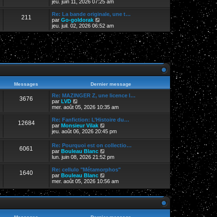
e
o
jeu. juin 11, 2026 07:25 am
i
d
i
e
e
r
Re: La bande originale, une t…
r
211
r
l
V
par
Go-goldorak
m
n
e
o
jeu. juil. 02, 2026 06:52 am
e
i
d
i
s
e
e
r
s
r
r
l
a
m
n
e
g
e
i
d
e
s
e
e
s
r
r
a
m
n
g
e
i
e
s
e
Messages
Dernier message
s
r
a
m
Re: MAZINGER Z, une licence l…
3676
g
V
e
par
LVD
e
o
s
mer. août 05, 2026 10:35 am
i
s
r
a
Re: Fanfiction: L’Histoire du…
12684
l
g
V
par
Monsieur Vilak
e
e
o
jeu. août 06, 2026 20:45 pm
d
i
e
r
Re: Pourquoi est on collectio…
r
6061
l
V
par
Bouleau Blanc
n
e
o
lun. juin 08, 2026 21:52 pm
i
d
i
e
e
r
Re: cellulo "Métamorphos"
r
r
1640
l
V
par
Bouleau Blanc
m
n
e
o
mer. août 05, 2026 10:56 am
e
i
d
i
s
e
e
r
s
r
r
l
a
m
n
e
g
e
i
d
e
s
e
e