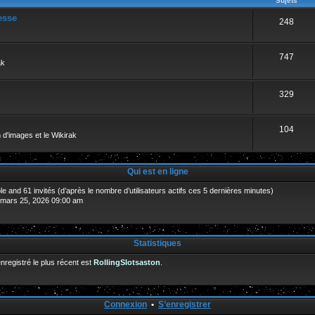
Sujets
esse
248
747
ak
329
104
 d'images et le Wikirak
Qui est en ligne
sible and 61 invités (d’après le nombre d’utilisateurs actifs ces 5 dernières minutes)
. mars 25, 2026 09:00 am
Statistiques
egistré le plus récent est
RollingSlotsaston
.
Connexion
•
S’enregistrer