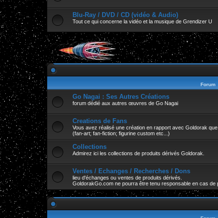
Blu-Ray / DVD / CD (vidéo & Audio)
Tout ce qui concerne la vidéo et la musique de Grendizer U
Forum
Go Nagai : Ses Autres Créations
forum dédié aux autres œuvres de Go Nagai
Creations de Fans
Vous avez réalisé une création en rapport avec Goldorak que v
(fan-art; fan-fiction; figurine custom etc...)
Collections
Admirez ici les collections de produits dérivés Goldorak.
Ventes / Echanges / Recherches / Dons
lieu d'échanges ou ventes de produits dérivés.
GoldorakGo.com ne pourra être tenu responsable en cas de 