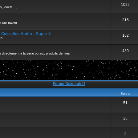
r
1022
, jouets ...)
315
k sur papier
- Cassettes Audio - Super 8
162
éo
480
 directement à la série ou aux produits dérivés
Forum Goldorak U
Sujets
51
25
5