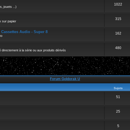
r
1022
, jouets ...)
315
k sur papier
- Cassettes Audio - Super 8
162
éo
480
 directement à la série ou aux produits dérivés
Forum Goldorak U
Sujets
51
25
5