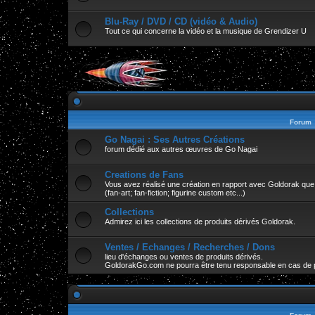
Blu-Ray / DVD / CD (vidéo & Audio)
Tout ce qui concerne la vidéo et la musique de Grendizer U
Forum
Go Nagai : Ses Autres Créations
forum dédié aux autres œuvres de Go Nagai
Creations de Fans
Vous avez réalisé une création en rapport avec Goldorak que v
(fan-art; fan-fiction; figurine custom etc...)
Collections
Admirez ici les collections de produits dérivés Goldorak.
Ventes / Echanges / Recherches / Dons
lieu d'échanges ou ventes de produits dérivés.
GoldorakGo.com ne pourra être tenu responsable en cas de 