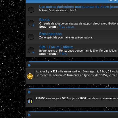
Forum
Les autres émissions marquantes de notre jeun
le titre n'est pas assez clair ?
Blabla
On parle de tout ce qui n'a pas de rapport direct avec Goldor
Sous-forum :
Le Japon :
Présentations
Zone spéciale pour faire les présentations.
Site / Forum / Album
Informations et Remarques concernant le Site, Forum, l'Album
Sous-forum :
FAQ
Au total il y a
112
utilisateurs online :: 0 enregistré, 1 bot, 0 invi
Le record du nombre d’utilisateurs en ligne est de
19757
, le mer
210255
messages •
5916
sujets •
2050
membres • Le membre enr