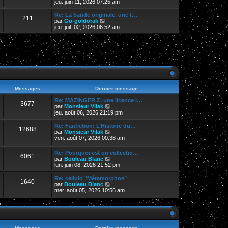
e
o
jeu. juin 11, 2026 07:25 am
i
d
i
e
e
r
Re: La bande originale, une t…
r
211
r
l
V
par
Go-goldorak
m
n
e
o
jeu. juil. 02, 2026 06:52 am
e
i
d
i
s
e
e
r
s
r
r
l
a
m
n
e
g
e
i
d
e
s
e
e
s
r
r
a
m
n
g
e
i
e
s
e
Messages
Dernier message
s
r
a
m
Re: MAZINGER Z, une licence l…
3677
g
e
V
par
Monsieur Vilak
e
s
o
jeu. août 06, 2026 21:19 pm
s
i
a
r
Re: Fanfiction: L’Histoire du…
12688
g
l
V
par
Monsieur Vilak
e
e
o
ven. août 07, 2026 00:38 am
d
i
e
r
Re: Pourquoi est on collectio…
r
6061
l
V
par
Bouleau Blanc
n
e
o
lun. juin 08, 2026 21:52 pm
i
d
i
e
e
r
Re: cellulo "Métamorphos"
r
r
1640
l
V
par
Bouleau Blanc
m
n
e
o
mer. août 05, 2026 10:56 am
e
i
d
i
s
e
e
r
s
r
r
l
a
m
n
e
g
e
i
d
e
s
e
e