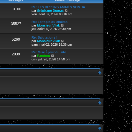
Messages
Dernier message
s
r
r
a
m
n
Re: LES DESSINS ANIMÉS NON JA…
g
13100
e
i
V
par
Stéphane Dumas
e
s
e
o
ven. août 07, 2026 00:16 am
s
r
i
a
m
r
Re: Le topic du cinéma
g
35527
e
l
V
par
Monsieur Vilak
e
s
e
o
jeu. août 06, 2026 23:30 pm
s
d
i
a
e
r
Re: Salutations !
g
r
5260
l
V
par
Monsieur Vilak
e
n
e
o
sam. mai 02, 2026 18:36 pm
i
d
i
e
e
r
Re: Mise à jour du site
r
r
2839
l
V
par
Pambou
m
n
e
o
dim. juil. 26, 2026 14:50 pm
e
i
d
i
s
e
e
r
s
r
r
l
a
m
n
e
g
e
i
d
e
s
e
e
s
r
r
a
m
n
g
e
i
e
s
e
s
r
a
m
g
e
e
s
s
a
g
e