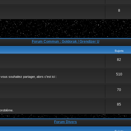
8
Forum Commun : Goldorak / Grendizer U
Sujets
82
510
ous souhaitez partager, alors c'est ici :
70
85
problème.
Forum Divers