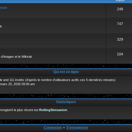
Sujets
esse
248
747
ak
329
104
 d'images et le Wikirak
Qui est en ligne
sible and 111 invités (d’après le nombre d’utilisateurs actifs ces 5 dernières minutes)
. mars 25, 2026 09:00 am
Statistiques
egistré le plus récent est
RollingSlotsaston
.
Connexion
•
S’enregistrer