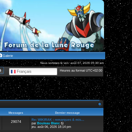
Galerie
Nous sommes le ven. août 07, 2026 05:30 am
hercher
Recherche avancée
Heures au format
UTC+02:00
Français
Messages
Dernier message
Re: WIKIRAK : remarques & mis…
29074
V
par
Bouleau Blanc
o
jeu. août 06, 2026 18:14 pm
i