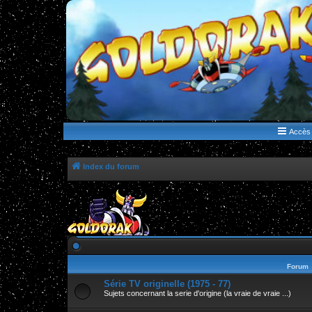
WWW.GOLDORAKGO.COM
le site de la Lune Rouge
Accès 
Index du forum
Forum
Série TV originelle (1975 - 77)
Sujets concernant la serie d'origine (la vraie de vraie ...)