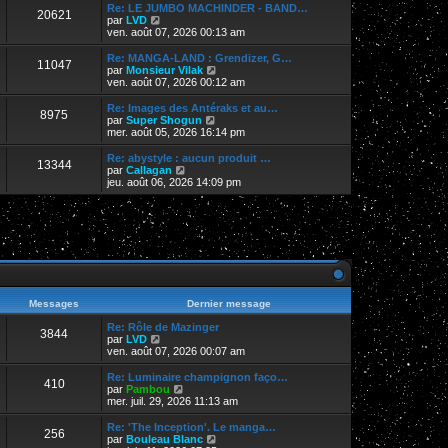
r
Re: LE JUMBO MACHINDER - BAND…
20621
l
V
par
LVD
e
o
ven. août 07, 2026 00:13 am
d
i
e
r
Re: MANGA-LAND : Grendizer, G…
11047
r
l
V
par
Monsieur Vilak
n
e
o
ven. août 07, 2026 00:12 am
i
d
i
e
e
r
Re: Images des Antéraks et au…
r
8975
r
l
V
par
Super Shogun
m
n
e
o
mer. août 05, 2026 16:14 pm
e
i
d
i
s
e
e
r
Re: abystyle : aucun produit …
s
r
13344
r
l
V
par
Callagan
a
m
n
e
o
jeu. août 06, 2026 14:09 pm
g
e
i
d
i
e
s
e
e
r
s
r
r
l
a
m
n
e
g
e
i
d
e
s
e
e
s
r
r
a
m
n
g
e
i
e
s
e
Messages
Dernier message
s
r
a
m
Re: Rôle de Mazinger
3844
g
e
V
par
LVD
e
s
o
ven. août 07, 2026 00:07 am
s
i
a
r
Re: Luminaire champignon faço…
410
g
l
V
par
Pambou
e
e
o
mer. juil. 29, 2026 11:13 am
d
i
e
r
Re: 'The Inception'. Le manga…
256
r
l
V
par
Bouleau Blanc
n