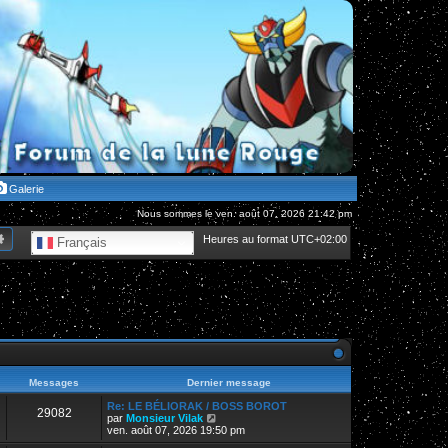
Galerie
Nous sommes le ven. août 07, 2026 21:42 pm
hercher
Recherche avancée
Heures au format
UTC+02:00
Français
Messages
Dernier message
Re: LE BÉLIORAK / BOSS BOROT
29082
V
par
Monsieur Vilak
o
ven. août 07, 2026 19:50 pm
i