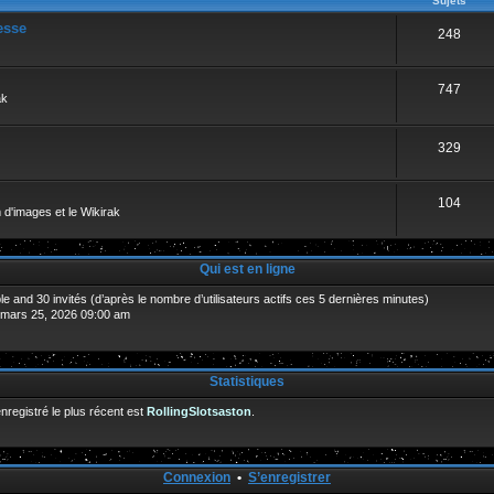
Sujets
esse
248
747
ak
329
104
 d'images et le Wikirak
Qui est en ligne
sible and 30 invités (d’après le nombre d’utilisateurs actifs ces 5 dernières minutes)
. mars 25, 2026 09:00 am
Statistiques
egistré le plus récent est
RollingSlotsaston
.
Connexion
•
S’enregistrer