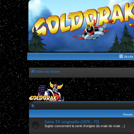
WWW.GOLDORAKGO.COM
le site de la Lune Rouge
Accès 
Index du forum
Forum
Série TV originelle (1975 - 77)
Sujets concernant la serie d'origine (la vraie de vraie ...)