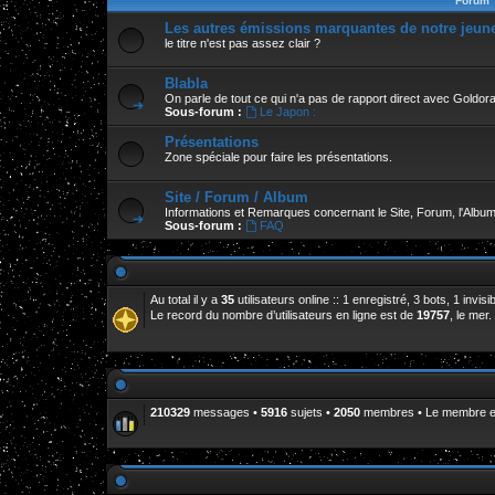
Forum
Les autres émissions marquantes de notre jeun
le titre n'est pas assez clair ?
Blabla
On parle de tout ce qui n'a pas de rapport direct avec Goldor
Sous-forum :
Le Japon :
Présentations
Zone spéciale pour faire les présentations.
Site / Forum / Album
Informations et Remarques concernant le Site, Forum, l'Album
Sous-forum :
FAQ
Au total il y a
35
utilisateurs online :: 1 enregistré, 3 bots, 1 invi
Le record du nombre d’utilisateurs en ligne est de
19757
, le mer
210329
messages •
5916
sujets •
2050
membres • Le membre enr