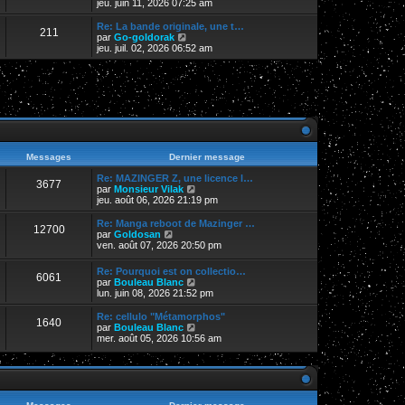
e
o
jeu. juin 11, 2026 07:25 am
i
d
i
e
e
r
Re: La bande originale, une t…
r
211
r
l
V
par
Go-goldorak
m
n
e
o
jeu. juil. 02, 2026 06:52 am
e
i
d
i
s
e
e
r
s
r
r
l
a
m
n
e
g
e
i
d
e
s
e
e
s
r
r
a
m
n
g
e
i
e
s
e
Messages
Dernier message
s
r
a
m
Re: MAZINGER Z, une licence l…
3677
g
e
V
par
Monsieur Vilak
e
s
o
jeu. août 06, 2026 21:19 pm
s
i
a
r
Re: Manga reboot de Mazinger …
12700
g
l
V
par
Goldosan
e
e
o
ven. août 07, 2026 20:50 pm
d
i
e
r
Re: Pourquoi est on collectio…
r
6061
l
V
par
Bouleau Blanc
n
e
o
lun. juin 08, 2026 21:52 pm
i
d
i
e
e
r
Re: cellulo "Métamorphos"
r
r
1640
l
V
par
Bouleau Blanc
m
n
e
o
mer. août 05, 2026 10:56 am
e
i
d
i
s
e
e
r
s
r
r
l
a
m
n
e
g
e
i
d
e
s
e
e