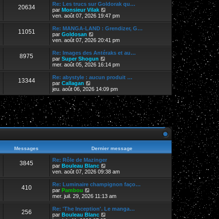
r
Re: Les trucs sur Goldorak qu…
20634
l
V
par
Monsieur Vilak
e
o
ven. août 07, 2026 19:47 pm
d
i
e
r
Re: MANGA-LAND : Grendizer, G…
11051
r
l
V
par
Goldosan
n
e
o
ven. août 07, 2026 20:41 pm
i
d
i
e
e
r
Re: Images des Antéraks et au…
r
8975
r
l
V
par
Super Shogun
m
n
e
o
mer. août 05, 2026 16:14 pm
e
i
d
i
s
e
e
r
Re: abystyle : aucun produit …
s
r
13344
r
l
V
par
Callagan
a
m
n
e
o
jeu. août 06, 2026 14:09 pm
g
e
i
d
i
e
s
e
e
r
s
r
r
l
a
m
n
e
g
e
i
d
e
s
e
e
s
r
r
a
m
n
g
e
i
e
s
e
Messages
Dernier message
s
r
a
m
Re: Rôle de Mazinger
3845
g
e
V
par
Bouleau Blanc
e
s
o
ven. août 07, 2026 09:38 am
s
i
a
r
Re: Luminaire champignon faço…
410
g
l
V
par
Pambou
e
e
o
mer. juil. 29, 2026 11:13 am
d
i
e
r
Re: 'The Inception'. Le manga…
256
r
l
V
par
Bouleau Blanc
n