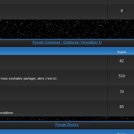
8
Forum Commun : Goldorak / Grendizer U
Sujets
82
510
ous souhaitez partager, alors c'est ici :
70
85
problème.
Forum Divers