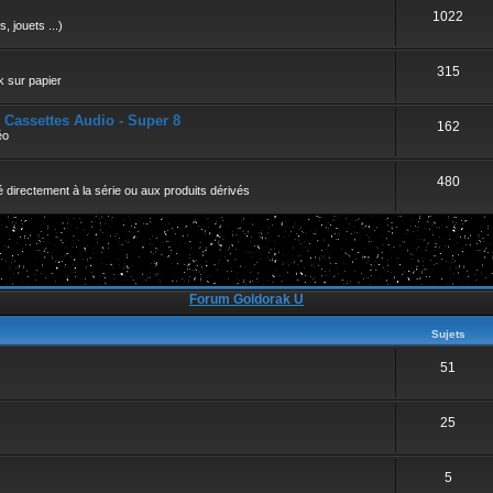
r
1022
, jouets ...)
315
k sur papier
- Cassettes Audio - Super 8
162
éo
480
 directement à la série ou aux produits dérivés
Forum Goldorak U
Sujets
51
25
5