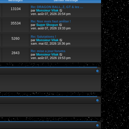
Messages
Dernier message
s
r
r
a
m
n
Re: DRAGON BALL, Z, GT & les …
g
13104
e
i
V
par
Monsieur Vilak
e
s
e
o
ven. août 07, 2026 20:54 pm
s
r
i
a
m
r
Re: Non mais faut arrêter !
g
35534
e
l
V
par
Super Shogun
e
s
e
o
ven. août 07, 2026 19:33 pm
s
d
i
a
e
r
Re: Salutations !
g
r
5260
l
V
par
Monsieur Vilak
e
n
e
o
sam. mai 02, 2026 18:36 pm
i
d
i
e
e
r
Re: mise a jour forums
r
r
2843
l
V
par
Monsieur Vilak
m
n
e
o
ven. août 07, 2026 19:53 pm
e
i
d
i
s
e
e
r
s
r
r
l
a
m
n
e
g
e
i
d
e
s
e
e
s
r
r
a
m
n
g
e
i
e
s
e
s
r
a
m
g
e
e
s
s
a
g
e