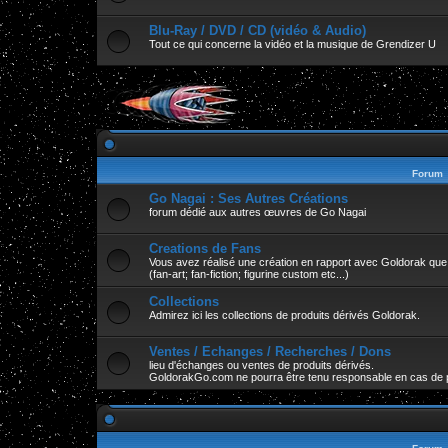
Blu-Ray / DVD / CD (vidéo & Audio)
Tout ce qui concerne la vidéo et la musique de Grendizer U
Forum
Go Nagai : Ses Autres Créations
forum dédié aux autres œuvres de Go Nagai
Creations de Fans
Vous avez réalisé une création en rapport avec Goldorak que v
(fan-art; fan-fiction; figurine custom etc...)
Collections
Admirez ici les collections de produits dérivés Goldorak.
Ventes / Echanges / Recherches / Dons
lieu d'échanges ou ventes de produits dérivés.
GoldorakGo.com ne pourra être tenu responsable en cas de 