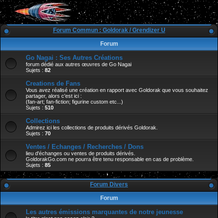
Forum Commun : Goldorak / Grendizer U
Forum
Go Nagai : Ses Autres Créations
forum dédié aux autres œuvres de Go Nagai
Sujets :
82
Creations de Fans
Vous avez réalisé une création en rapport avec Goldorak que vous souhaitez
partager, alors c'est ici :
(fan-art; fan-fiction; figurine custom etc...)
Sujets :
510
Collections
Admirez ici les collections de produits dérivés Goldorak.
Sujets :
70
Ventes / Echanges / Recherches / Dons
lieu d'échanges ou ventes de produits dérivés.
GoldorakGo.com ne pourra être tenu responsable en cas de problème.
Sujets :
85
Forum Divers
Forum
Les autres émissions marquantes de notre jeunesse