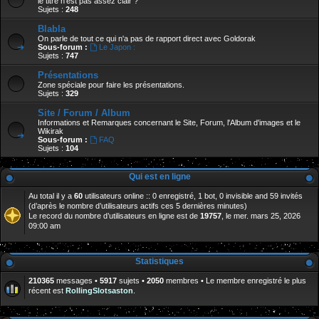
le titre n'est pas assez clair ?
Sujets :
248
Blabla
On parle de tout ce qui n'a pas de rapport direct avec Goldorak
Sous-forum :
Le Japon :
Sujets :
747
Présentations
Zone spéciale pour faire les présentations.
Sujets :
329
Site / Forum / Album
Informations et Remarques concernant le Site, Forum, l'Album d'images et le
Wikirak
Sous-forum :
FAQ
Sujets :
104
Qui est en ligne
Au total il y a
60
utilisateurs online :: 0 enregistré, 1 bot, 0 invisible and 59 invités
(d’après le nombre d’utilisateurs actifs ces 5 dernières minutes)
Le record du nombre d’utilisateurs en ligne est de
19757
, le mer. mars 25, 2026
09:00 am
Statistiques
210365
messages •
5917
sujets •
2050
membres • Le membre enregistré le plus
récent est
RollingSlotsaston
.