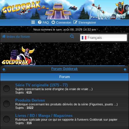
WWW.GOLDORAKGO.COM
le site de la Lune Rouge
FAQ
Connexion
S’enregistrer
Nous sommes le sam. août 08, 2026 14:32 pm
R
Index du forum
Français
e
c
h
e
Forum Goldorak
r
Forum
c
Série TV originelle (1975 - 77)
h
Sujets concernant la serie d'origine (la vraie de vraie ...)
e
Sujets :
615
r
Produits Derives
Rubrique concernant les produits dérivés de la série (Figurines, jouets ...)
Sujets :
1022
Livres / BD / Manga / Magazines
Rubrique spéciale pour ce qui se rapporte à l'univers Goldorak sur papier
Sujets :
316