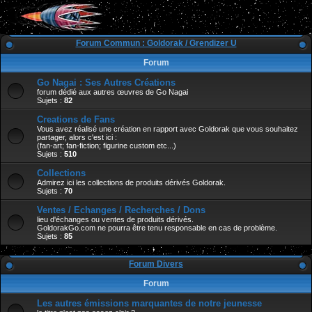
Forum Commun : Goldorak / Grendizer U
Forum
Go Nagai : Ses Autres Créations
forum dédié aux autres œuvres de Go Nagai
Sujets :
82
Creations de Fans
Vous avez réalisé une création en rapport avec Goldorak que vous souhaitez
partager, alors c'est ici :
(fan-art; fan-fiction; figurine custom etc...)
Sujets :
510
Collections
Admirez ici les collections de produits dérivés Goldorak.
Sujets :
70
Ventes / Echanges / Recherches / Dons
lieu d'échanges ou ventes de produits dérivés.
GoldorakGo.com ne pourra être tenu responsable en cas de problème.
Sujets :
85
Forum Divers
Forum
Les autres émissions marquantes de notre jeunesse