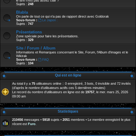
le titre n'est pas assez clair ?
Sujets :
248
Blabla
On parle de tout ce qui n'a pas de rapport direct avec Goldorak
Sous-forum :
Le Japon :
Sujets :
747
Présentations
Zone spéciale pour faire les présentations.
Sujets :
329
Site / Forum / Album
Informations et Remarques concernant le Site, Forum, l'Album d'images et le
Wikirak
Sous-forum :
FAQ
Sujets :
104
Qui est en ligne
Au total il y a
75
utilisateurs online :: 0 enregistré, 3 bots, 0 invisible and 72 invités
(d’après le nombre d’utilisateurs actifs ces 5 dernières minutes)
Le record du nombre d’utilisateurs en ligne est de
19757
, le mer. mars 25, 2026
09:00 am
Statistiques
210456
messages •
5918
sujets •
2051
membres • Le membre enregistré le plus
récent est
Furo
.