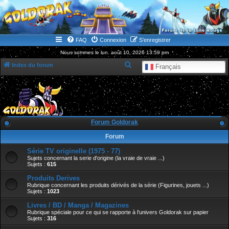
WWW.GOLDORAKGO.COM
le site de la Lune Rouge
FAQ
Connexion
S’enregistrer
Nous sommes le lun. août 10, 2026 13:59 pm
R
Index du forum
Français
e
c
h
e
Forum Goldorak
r
Forum
c
Série TV originelle (1975 - 77)
h
Sujets concernant la serie d'origine (la vraie de vraie ...)
e
Sujets :
615
r
Produits Derives
Rubrique concernant les produits dérivés de la série (Figurines, jouets ...)
Sujets :
1023
Livres / BD / Manga / Magazines
Rubrique spéciale pour ce qui se rapporte à l'univers Goldorak sur papier
Sujets :
316