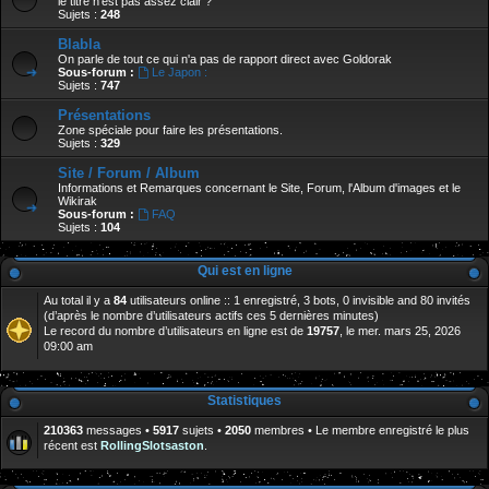
le titre n'est pas assez clair ?
Sujets :
248
Blabla
On parle de tout ce qui n'a pas de rapport direct avec Goldorak
Sous-forum :
Le Japon :
Sujets :
747
Présentations
Zone spéciale pour faire les présentations.
Sujets :
329
Site / Forum / Album
Informations et Remarques concernant le Site, Forum, l'Album d'images et le
Wikirak
Sous-forum :
FAQ
Sujets :
104
Qui est en ligne
Au total il y a
84
utilisateurs online :: 1 enregistré, 3 bots, 0 invisible and 80 invités
(d’après le nombre d’utilisateurs actifs ces 5 dernières minutes)
Le record du nombre d’utilisateurs en ligne est de
19757
, le mer. mars 25, 2026
09:00 am
Statistiques
210363
messages •
5917
sujets •
2050
membres • Le membre enregistré le plus
récent est
RollingSlotsaston
.