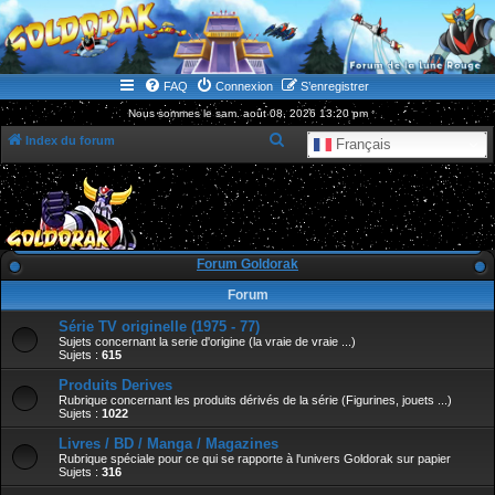
WWW.GOLDORAKGO.COM
le site de la Lune Rouge
FAQ
Connexion
S’enregistrer
Nous sommes le sam. août 08, 2026 13:20 pm
R
Index du forum
Français
e
c
h
e
Forum Goldorak
r
Forum
c
Série TV originelle (1975 - 77)
h
Sujets concernant la serie d'origine (la vraie de vraie ...)
e
Sujets :
615
r
Produits Derives
Rubrique concernant les produits dérivés de la série (Figurines, jouets ...)
Sujets :
1022
Livres / BD / Manga / Magazines
Rubrique spéciale pour ce qui se rapporte à l'univers Goldorak sur papier
Sujets :
316