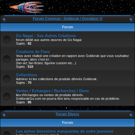
Forum Commun : Goldorak / Grendizer U
Forum
Go Nagai : Ses Autres Créations
forum dédié aux autres œuvres de Go Nagai
Sujets :
82
Creations de Fans
Vous avez réalisé une création en rapport avec Goldorak que vous souhaitez
partager, alors c'est ici :
(fan-art; fan-fiction; figurine custom etc...)
Sujets :
510
Collections
Admirez ici les collections de produits dérivés Goldorak.
Sujets :
70
Ventes / Echanges / Recherches / Dons
lieu d'échanges ou ventes de produits dérivés.
GoldorakGo.com ne pourra être tenu responsable en cas de problème.
Sujets :
85
Forum Divers
Forum
Les autres émissions marquantes de notre jeunesse