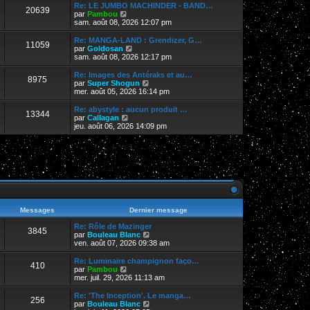
r
Re: LE JUMBO MACHINDER - BAND…
20639
l
V
par
Pambou
e
o
sam. août 08, 2026 12:07 pm
d
i
e
r
Re: MANGA-LAND : Grendizer, G…
11059
r
l
V
par
Goldosan
n
e
o
sam. août 08, 2026 12:17 pm
i
d
i
e
e
r
Re: Images des Antéraks et au…
r
8975
r
l
V
par
Super Shogun
m
n
e
o
mer. août 05, 2026 16:14 pm
e
i
d
i
s
e
e
r
Re: abystyle : aucun produit …
s
r
13344
r
l
V
par
Callagan
a
m
n
e
o
jeu. août 06, 2026 14:09 pm
g
e
i
d
i
e
s
e
e
r
s
r
r
l
a
m
n
e
g
e
i
d
e
s
e
e
s
r
r
a
m
n
g
e
i
e
s
e
Messages
Dernier message
s
r
a
m
Re: Rôle de Mazinger
3845
g
e
V
par
Bouleau Blanc
e
s
o
ven. août 07, 2026 09:38 am
s
i
a
r
Re: Luminaire champignon faço…
410
g
l
V
par
Pambou
e
e
o
mer. juil. 29, 2026 11:13 am
d
i
e
r
Re: 'The Inception'. Le manga…
256
r
l
V
par
Bouleau Blanc
n