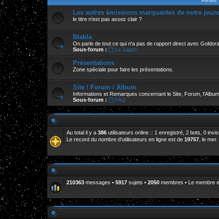
Forum
Les autres émissions marquantes de notre jeun
le titre n'est pas assez clair ?
Blabla
On parle de tout ce qui n'a pas de rapport direct avec Goldor
Sous-forum :
Le Japon :
Présentations
Zone spéciale pour faire les présentations.
Site / Forum / Album
Informations et Remarques concernant le Site, Forum, l'Album
Sous-forum :
FAQ
Au total il y a
386
utilisateurs online :: 1 enregistré, 2 bots, 0 inv
Le record du nombre d’utilisateurs en ligne est de
19757
, le mer
210363
messages •
5917
sujets •
2050
membres • Le membre enr