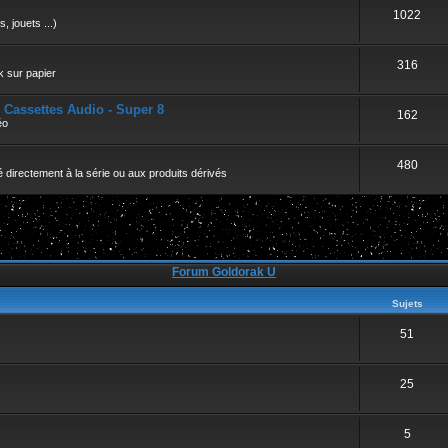
r
1022
, jouets ...)
316
k sur papier
- Cassettes Audio - Super 8
162
éo
480
 directement à la série ou aux produits dérivés
Forum Goldorak U
Sujets
51
25
5