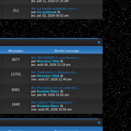
e
o
jeu. juin 11, 2026 07:25 am
i
d
i
e
e
r
Re: La bande originale, une t…
r
211
r
l
V
par
Go-goldorak
m
n
e
o
jeu. juil. 02, 2026 06:52 am
e
i
d
i
s
e
e
r
s
r
r
l
a
m
n
e
g
e
i
d
e
s
e
e
s
r
r
a
m
n
g
e
i
e
s
e
Messages
Dernier message
s
r
a
m
Re: MAZINGER Z, une licence l…
3677
g
e
V
par
Monsieur Vilak
e
s
o
jeu. août 06, 2026 21:19 pm
s
i
a
r
Re: Fanfiction: L’Histoire du…
12701
g
l
V
par
Monsieur Vilak
e
e
o
ven. août 07, 2026 21:46 pm
d
i
e
r
Re: Pourquoi est on collectio…
r
6061
l
V
par
Bouleau Blanc
n
e
o
lun. juin 08, 2026 21:52 pm
i
d
i
e
e
r
Re: cellulo "Métamorphos"
r
r
1640
l
V
par
Bouleau Blanc
m
n
e
o
mer. août 05, 2026 10:56 am
e
i
d
i
s
e
e
r
s
r
r
l
a
m
n
e
g
e
i
d
e
s
e
e