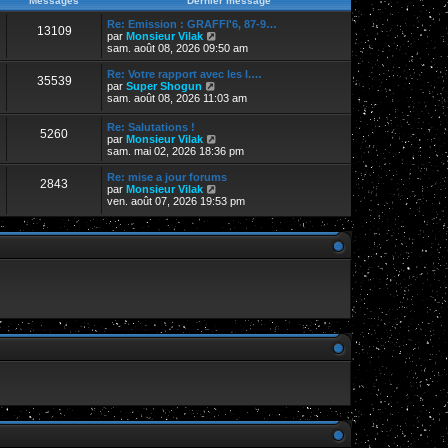
Messages
Dernier message
s
r
r
a
m
n
Re: Emission : GRAFFI'6, 87-9…
g
13109
e
i
V
par
Monsieur Vilak
e
s
e
o
sam. août 08, 2026 09:50 am
s
r
i
a
m
r
Re: Votre rapport avec les I.…
g
35539
e
l
V
par
Super Shogun
e
s
e
o
sam. août 08, 2026 11:03 am
s
d
i
a
e
r
Re: Salutations !
g
r
5260
l
V
par
Monsieur Vilak
e
n
e
o
sam. mai 02, 2026 18:36 pm
i
d
i
e
e
r
Re: mise a jour forums
r
r
2843
l
V
par
Monsieur Vilak
m
n
e
o
ven. août 07, 2026 19:53 pm
e
i
d
i
s
e
e
r
s
r
r
l
a
m
n
e
g
e
i
d
e
s
e
e
s
r
r
a
m
n
g
e
i
e
s
e
s
r
a
m
g
e
e
s
s
a
g
e