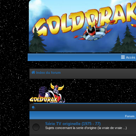
WWW.GOLDORAKGO.COM
le site de la Lune Rouge
Accès 
Index du forum
Forum
Série TV originelle (1975 - 77)
Sujets concernant la serie d'origine (la vraie de vraie ...)