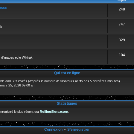
Sujets
esse
248
747
ak
329
104
 d'images et le Wikirak
Qui est en ligne
isible and 383 invités (d’après le nombre d’utilisateurs actifs ces 5 dernières minutes)
. mars 25, 2026 09:00 am
Statistiques
egistré le plus récent est
RollingSlotsaston
.
Connexion
•
S’enregistrer