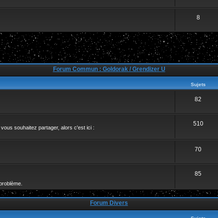
8
Forum Commun : Goldorak / Grendizer U
Sujets
82
510
ous souhaitez partager, alors c'est ici :
70
85
problème.
Forum Divers