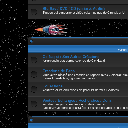
Blu-Ray / DVD / CD (vidéo & Audio)
Tout ce qui concerne la vidéo et la musique de Grendizer U
Forum
Go Nagai : Ses Autres Créations
forum dédié aux autres œuvres de Go Nagai
Creations de Fans
Vous avez réalisé une création en rapport avec Goldorak que v
(fan-art; fan-fiction; figurine custom etc...)
Collections
Admirez ici les collections de produits dérivés Goldorak.
Ventes / Echanges / Recherches / Dons
lieu d'échanges ou ventes de produits dérivés.
GoldorakGo.com ne pourra être tenu responsable en cas de 