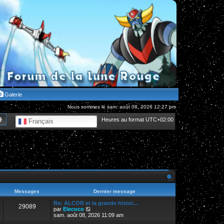
Galerie
Nous sommes le sam. août 08, 2026 12:27 pm
hercher
Recherche avancée
Heures au format
UTC+02:00
Français
Messages
Dernier message
Re: ALCOR et la grande histoi…
29089
V
par
Elecoco
o
sam. août 08, 2026 11:09 am
i