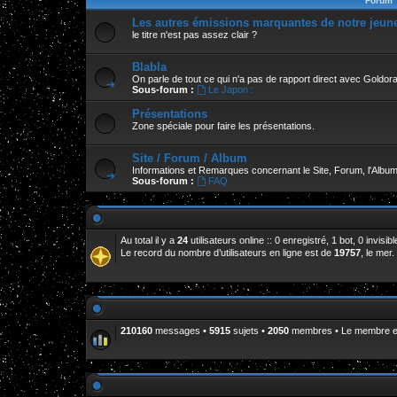
Forum
Les autres émissions marquantes de notre jeun
le titre n'est pas assez clair ?
Blabla
On parle de tout ce qui n'a pas de rapport direct avec Goldor
Sous-forum :
Le Japon :
Présentations
Zone spéciale pour faire les présentations.
Site / Forum / Album
Informations et Remarques concernant le Site, Forum, l'Album
Sous-forum :
FAQ
Au total il y a
24
utilisateurs online :: 0 enregistré, 1 bot, 0 invis
Le record du nombre d’utilisateurs en ligne est de
19757
, le mer
210160
messages •
5915
sujets •
2050
membres • Le membre enr