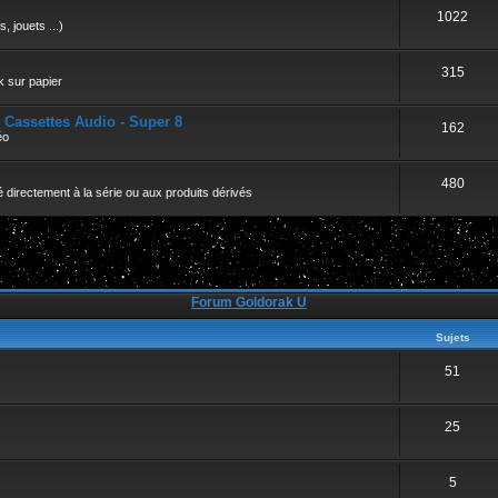
r
1022
, jouets ...)
315
k sur papier
- Cassettes Audio - Super 8
162
éo
480
 directement à la série ou aux produits dérivés
Forum Goldorak U
Sujets
51
25
5