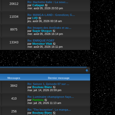
r
Re: Hachette Italie : La souc…
20612
l
V
par
Callagan
e
o
mer. août 05, 2026 20:53 pm
d
i
e
r
Re: MANGA-LAND : Grendizer, G…
11034
r
l
V
par
LVD
n
e
o
jeu. août 06, 2026 00:18 am
i
d
i
e
e
r
Re: Images des Antéraks et au…
r
8975
r
l
V
par
Super Shogun
m
n
e
o
mer. août 05, 2026 16:14 pm
e
i
d
i
s
e
e
r
Re: ENRIQUE FORT
s
r
13343
r
l
V
par
Monsieur Vilak
a
m
n
e
o
mer. août 05, 2026 16:11 pm
g
e
i
d
i
e
s
e
e
r
s
r
r
l
a
m
n
e
g
e
i
d
e
s
e
e
s
r
r
a
m
n
g
e
i
e
s
e
Messages
Dernier message
s
r
a
m
Re: Saison 1, épisode 07 sur …
3842
g
e
V
par
Bouleau Blanc
e
s
o
mar. juil. 14, 2026 20:59 pm
s
i
a
r
Re: Luminaire champignon faço…
410
g
l
V
par
Pambou
e
e
o
mer. juil. 29, 2026 11:13 am
d
i
e
r
Re: 'The Inception'. Le manga…
256
r
l
V
par
Bouleau Blanc
n