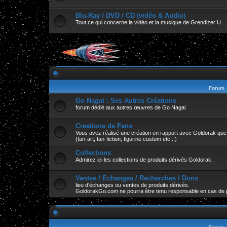
Blu-Ray / DVD / CD (vidéo & Audio)
Tout ce qui concerne la vidéo et la musique de Grendizer U
Forum
Go Nagai : Ses Autres Créations
forum dédié aux autres œuvres de Go Nagai
Creations de Fans
Vous avez réalisé une création en rapport avec Goldorak que v
(fan-art; fan-fiction; figurine custom etc...)
Collections
Admirez ici les collections de produits dérivés Goldorak.
Ventes / Echanges / Recherches / Dons
lieu d'échanges ou ventes de produits dérivés.
GoldorakGo.com ne pourra être tenu responsable en cas de 