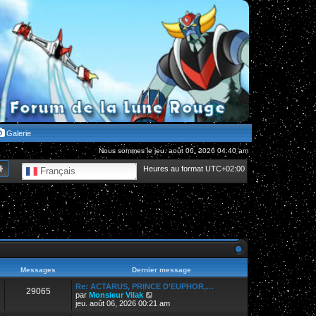
Galerie
Nous sommes le jeu. août 06, 2026 04:40 am
hercher
Recherche avancée
Heures au format
UTC+02:00
Français
Messages
Dernier message
Re: ACTARUS, PRINCE D'EUPHOR,…
29065
V
par
Monsieur Vilak
o
jeu. août 06, 2026 00:21 am
i