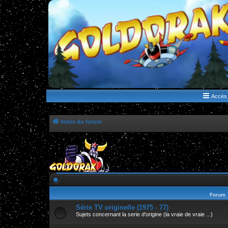
WWW.GOLDORAKGO.COM
le site de la Lune Rouge
Accès 
Index du forum
Forum
Série TV originelle (1975 - 77)
Sujets concernant la serie d'origine (la vraie de vraie ...)