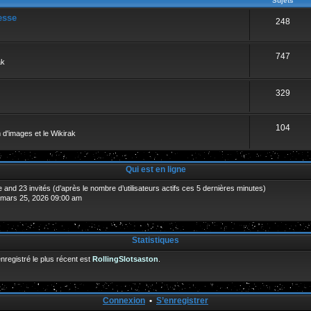
Sujets
esse
248
747
ak
329
104
 d'images et le Wikirak
Qui est en ligne
ible and 23 invités (d’après le nombre d’utilisateurs actifs ces 5 dernières minutes)
. mars 25, 2026 09:00 am
Statistiques
egistré le plus récent est
RollingSlotsaston
.
Connexion
•
S’enregistrer