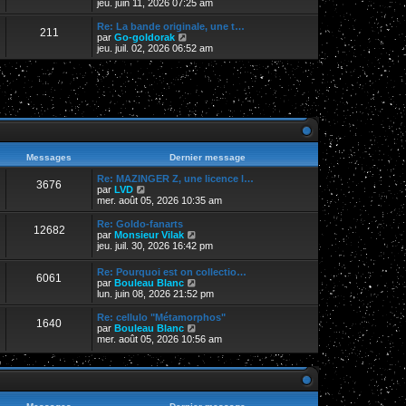
e
o
jeu. juin 11, 2026 07:25 am
i
d
i
e
e
r
Re: La bande originale, une t…
r
211
r
l
V
par
Go-goldorak
m
n
e
o
jeu. juil. 02, 2026 06:52 am
e
i
d
i
s
e
e
r
s
r
r
l
a
m
n
e
g
e
i
d
e
s
e
e
s
r
r
a
m
n
g
e
i
e
s
e
Messages
Dernier message
s
r
a
m
Re: MAZINGER Z, une licence l…
3676
g
V
e
par
LVD
e
o
s
mer. août 05, 2026 10:35 am
i
s
r
a
Re: Goldo-fanarts
12682
l
g
V
par
Monsieur Vilak
e
e
o
jeu. juil. 30, 2026 16:42 pm
d
i
e
r
Re: Pourquoi est on collectio…
r
6061
l
V
par
Bouleau Blanc
n
e
o
lun. juin 08, 2026 21:52 pm
i
d
i
e
e
r
Re: cellulo "Métamorphos"
r
r
1640
l
V
par
Bouleau Blanc
m
n
e
o
mer. août 05, 2026 10:56 am
e
i
d
i
s
e
e
r
s
r
r
l
a
m
n
e
g
e
i
d
e
s
e
e