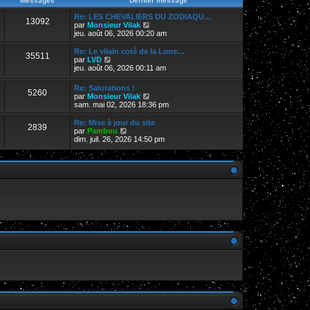
Messages
Dernier message
s
r
r
a
m
n
Re: LES CHEVALIERS DU ZODIAQU…
g
13092
e
i
V
par
Monsieur Vilak
e
s
e
o
jeu. août 06, 2026 00:20 am
s
r
i
a
m
r
Re: Le vilain coté de la Lune…
g
35511
e
l
V
par
LVD
e
s
e
o
jeu. août 06, 2026 00:11 am
s
d
i
a
e
r
Re: Salutations !
g
r
5260
l
V
par
Monsieur Vilak
e
n
e
o
sam. mai 02, 2026 18:36 pm
i
d
i
e
e
r
Re: Mise à jour du site
r
r
2839
l
V
par
Pambou
m
n
e
o
dim. juil. 26, 2026 14:50 pm
e
i
d
i
s
e
e
r
s
r
r
l
a
m
n
e
g
e
i
d
e
s
e
e
s
r
r
a
m
n
g
e
i
e
s
e
s
r
a
m
g
e
e
s
s
a
g
e