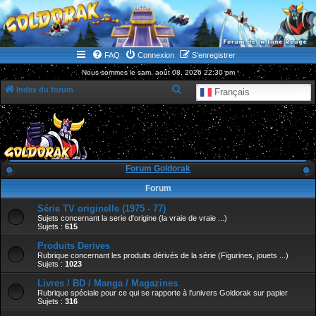
WWW.GOLDORAKGO.COM
le site de la Lune Rouge
FAQ
Connexion
S’enregistrer
Nous sommes le sam. août 08, 2026 22:30 pm
R
Index du forum
Français
e
c
h
e
Forum Goldorak
r
Forum
c
Série TV originelle (1975 - 77)
h
Sujets concernant la serie d'origine (la vraie de vraie ...)
e
Sujets :
615
r
Produits Derives
Rubrique concernant les produits dérivés de la série (Figurines, jouets ...)
Sujets :
1023
Livres / BD / Manga / Magazines
Rubrique spéciale pour ce qui se rapporte à l'univers Goldorak sur papier
Sujets :
316