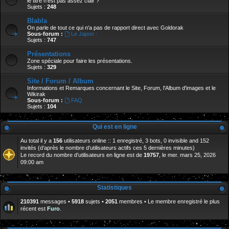
le titre n'est pas assez clair ?
Sujets :
248
Blabla
On parle de tout ce qui n'a pas de rapport direct avec Goldorak
Sous-forum :
Le Japon :
Sujets :
747
Présentations
Zone spéciale pour faire les présentations.
Sujets :
329
Site / Forum / Album
Informations et Remarques concernant le Site, Forum, l'Album d'images et le
Wikirak
Sous-forum :
FAQ
Sujets :
104
Qui est en ligne
Au total il y a
156
utilisateurs online :: 1 enregistré, 3 bots, 0 invisible and 152
invités (d’après le nombre d’utilisateurs actifs ces 5 dernières minutes)
Le record du nombre d’utilisateurs en ligne est de
19757
, le mer. mars 25, 2026
09:00 am
Statistiques
210391
messages •
5918
sujets •
2051
membres • Le membre enregistré le plus
récent est
Furo
.