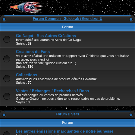
Forum Commun : Goldorak / Grendizer U
Forum
Go Nagai : Ses Autres Créations
forum dédié aux autres œuvres de Go Nagai
Sujets :
82
Creations de Fans
Vous avez réalisé une création en rapport avec Goldorak que vous souhaitez
partager, alors c'est ici :
(fan-art; fan-fiction; figurine custom etc...)
Sujets :
510
Collections
Admirez ici les collections de produits dérivés Goldorak.
Sujets :
70
Ventes / Echanges / Recherches / Dons
lieu d'échanges ou ventes de produits dérivés.
GoldorakGo.com ne pourra être tenu responsable en cas de problème.
Sujets :
85
Forum Divers
Forum
Les autres émissions marquantes de notre jeunesse