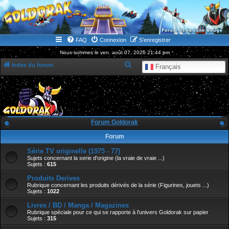
WWW.GOLDORAKGO.COM
le site de la Lune Rouge
FAQ
Connexion
S’enregistrer
Nous sommes le ven. août 07, 2026 21:44 pm
R
Index du forum
Français
e
c
h
e
Forum Goldorak
r
Forum
c
Série TV originelle (1975 - 77)
h
Sujets concernant la serie d'origine (la vraie de vraie ...)
e
Sujets :
615
r
Produits Derives
Rubrique concernant les produits dérivés de la série (Figurines, jouets ...)
Sujets :
1022
Livres / BD / Manga / Magazines
Rubrique spéciale pour ce qui se rapporte à l'univers Goldorak sur papier
Sujets :
315