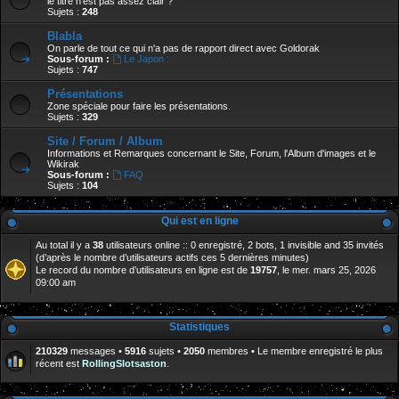
le titre n'est pas assez clair ?
Sujets :
248
Blabla
On parle de tout ce qui n'a pas de rapport direct avec Goldorak
Sous-forum :
Le Japon :
Sujets :
747
Présentations
Zone spéciale pour faire les présentations.
Sujets :
329
Site / Forum / Album
Informations et Remarques concernant le Site, Forum, l'Album d'images et le
Wikirak
Sous-forum :
FAQ
Sujets :
104
Qui est en ligne
Au total il y a
38
utilisateurs online :: 0 enregistré, 2 bots, 1 invisible and 35 invités
(d’après le nombre d’utilisateurs actifs ces 5 dernières minutes)
Le record du nombre d’utilisateurs en ligne est de
19757
, le mer. mars 25, 2026
09:00 am
Statistiques
210329
messages •
5916
sujets •
2050
membres • Le membre enregistré le plus
récent est
RollingSlotsaston
.