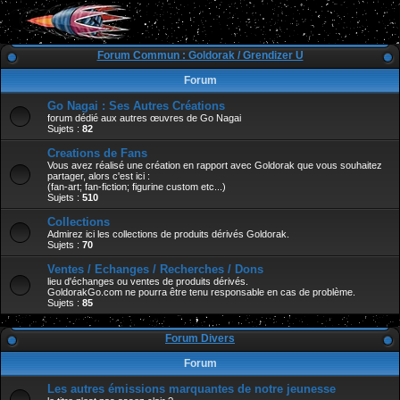
Forum Commun : Goldorak / Grendizer U
Forum
Go Nagai : Ses Autres Créations
forum dédié aux autres œuvres de Go Nagai
Sujets :
82
Creations de Fans
Vous avez réalisé une création en rapport avec Goldorak que vous souhaitez
partager, alors c'est ici :
(fan-art; fan-fiction; figurine custom etc...)
Sujets :
510
Collections
Admirez ici les collections de produits dérivés Goldorak.
Sujets :
70
Ventes / Echanges / Recherches / Dons
lieu d'échanges ou ventes de produits dérivés.
GoldorakGo.com ne pourra être tenu responsable en cas de problème.
Sujets :
85
Forum Divers
Forum
Les autres émissions marquantes de notre jeunesse