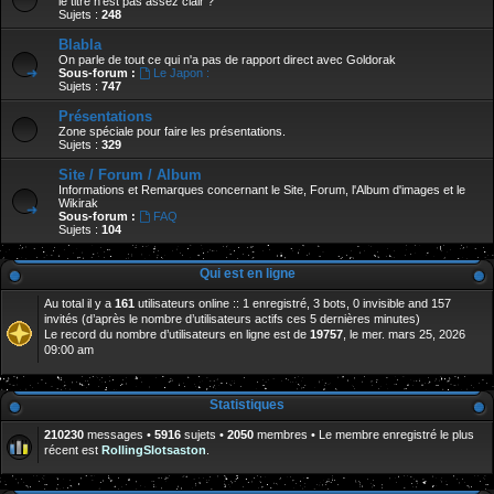
le titre n'est pas assez clair ?
Sujets :
248
Blabla
On parle de tout ce qui n'a pas de rapport direct avec Goldorak
Sous-forum :
Le Japon :
Sujets :
747
Présentations
Zone spéciale pour faire les présentations.
Sujets :
329
Site / Forum / Album
Informations et Remarques concernant le Site, Forum, l'Album d'images et le
Wikirak
Sous-forum :
FAQ
Sujets :
104
Qui est en ligne
Au total il y a
161
utilisateurs online :: 1 enregistré, 3 bots, 0 invisible and 157
invités (d’après le nombre d’utilisateurs actifs ces 5 dernières minutes)
Le record du nombre d’utilisateurs en ligne est de
19757
, le mer. mars 25, 2026
09:00 am
Statistiques
210230
messages •
5916
sujets •
2050
membres • Le membre enregistré le plus
récent est
RollingSlotsaston
.