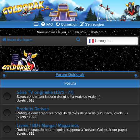
WWW.GOLDORAKGO.COM
le site de la Lune Rouge
FAQ
Connexion
S’enregistrer
Nous sommes le jeu. août 06, 2026 20:46 pm
R
Index du forum
Français
e
c
h
e
Forum Goldorak
r
Forum
c
Série TV originelle (1975 - 77)
h
Sujets concernant la serie d'origine (la vraie de vraie ...)
e
Sujets :
615
r
Produits Derives
Rubrique concernant les produits dérivés de la série (Figurines, jouets ...)
Sujets :
1022
Livres / BD / Manga / Magazines
Rubrique spéciale pour ce qui se rapporte à l'univers Goldorak sur papier
Sujets :
315