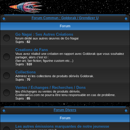
Forum Commun : Goldorak / Grendizer U
Forum
Go Nagai : Ses Autres Créations
forum dédié aux autres œuvres de Go Nagai
Sujets :
82
Creations de Fans
Vous avez réalisé une création en rapport avec Goldorak que vous souhaitez
partager, alors c'est ici :
(fan-art; fan-fiction; figurine custom etc...)
Sujets :
510
Collections
Admirez ici les collections de produits dérivés Goldorak.
Sujets :
70
Ventes / Echanges / Recherches / Dons
lieu d'échanges ou ventes de produits dérivés.
GoldorakGo.com ne pourra être tenu responsable en cas de problème.
Sujets :
85
Forum Divers
Forum
Les autres émissions marquantes de notre jeunesse