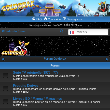
WWW.GOLDORAKGO.COM
le site de la Lune Rouge
FAQ
Connexion
S’enregistrer
Nous sommes le ven. août 07, 2026 09:21 am
R
Index du forum
Français
e
c
h
e
Forum Goldorak
r
Forum
c
Série TV originelle (1975 - 77)
h
Sujets concernant la serie d'origine (la vraie de vraie ...)
e
Sujets :
615
r
Produits Derives
Rubrique concernant les produits dérivés de la série (Figurines, jouets ...)
Sujets :
1022
Livres / BD / Manga / Magazines
Rubrique spéciale pour ce qui se rapporte à l'univers Goldorak sur papier
Sujets :
315