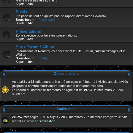
le titre n'est pas assez clair ?
Sujets :
248
Blabla
On parle de tout ce qui n'a pas de rapport direct avec Goldorak
Sous-forum :
Le Japon :
Sujets :
747
Présentations
Zone spéciale pour faire les présentations.
Sujets :
329
Site / Forum / Album
Informations et Remarques concernant le Site, Forum, l'Album d'images et le
Wikirak
Sous-forum :
FAQ
Sujets :
104
Qui est en ligne
Au total il y a
36
utilisateurs online :: 0 enregistré, 4 bots, 1 invisible and 31 invités
(d’après le nombre d’utilisateurs actifs ces 5 dernières minutes)
Le record du nombre d’utilisateurs en ligne est de
19757
, le mer. mars 25, 2026
09:00 am
Statistiques
210257
messages •
5916
sujets •
2050
membres • Le membre enregistré le plus
récent est
RollingSlotsaston
.