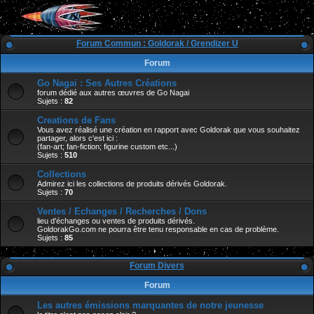
Forum Commun : Goldorak / Grendizer U
Forum
Go Nagai : Ses Autres Créations
forum dédié aux autres œuvres de Go Nagai
Sujets :
82
Creations de Fans
Vous avez réalisé une création en rapport avec Goldorak que vous souhaitez
partager, alors c'est ici :
(fan-art; fan-fiction; figurine custom etc...)
Sujets :
510
Collections
Admirez ici les collections de produits dérivés Goldorak.
Sujets :
70
Ventes / Echanges / Recherches / Dons
lieu d'échanges ou ventes de produits dérivés.
GoldorakGo.com ne pourra être tenu responsable en cas de problème.
Sujets :
85
Forum Divers
Forum
Les autres émissions marquantes de notre jeunesse