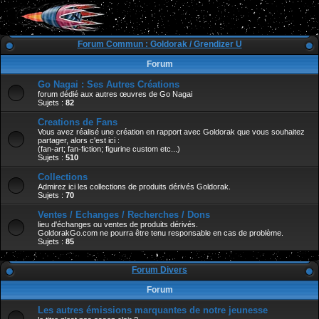
Forum Commun : Goldorak / Grendizer U
Forum
Go Nagai : Ses Autres Créations
forum dédié aux autres œuvres de Go Nagai
Sujets :
82
Creations de Fans
Vous avez réalisé une création en rapport avec Goldorak que vous souhaitez
partager, alors c'est ici :
(fan-art; fan-fiction; figurine custom etc...)
Sujets :
510
Collections
Admirez ici les collections de produits dérivés Goldorak.
Sujets :
70
Ventes / Echanges / Recherches / Dons
lieu d'échanges ou ventes de produits dérivés.
GoldorakGo.com ne pourra être tenu responsable en cas de problème.
Sujets :
85
Forum Divers
Forum
Les autres émissions marquantes de notre jeunesse