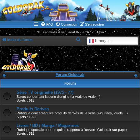
WWW.GOLDORAKGO.COM
le site de la Lune Rouge
FAQ
Connexion
S’enregistrer
Nous sommes le ven. août 07, 2026 17:04 pm
R
Index du forum
Français
e
c
h
e
Forum Goldorak
r
Forum
c
Série TV originelle (1975 - 77)
h
Sujets concernant la serie d'origine (la vraie de vraie ...)
e
Sujets :
615
r
Produits Derives
Rubrique concernant les produits dérivés de la série (Figurines, jouets ...)
Sujets :
1022
Livres / BD / Manga / Magazines
Rubrique spéciale pour ce qui se rapporte à l'univers Goldorak sur papier
Sujets :
315