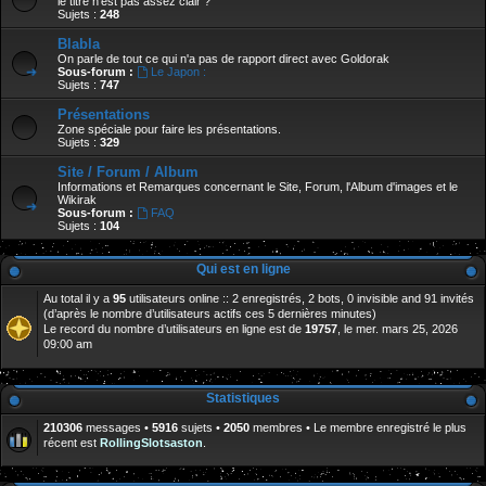
le titre n'est pas assez clair ?
Sujets :
248
Blabla
On parle de tout ce qui n'a pas de rapport direct avec Goldorak
Sous-forum :
Le Japon :
Sujets :
747
Présentations
Zone spéciale pour faire les présentations.
Sujets :
329
Site / Forum / Album
Informations et Remarques concernant le Site, Forum, l'Album d'images et le
Wikirak
Sous-forum :
FAQ
Sujets :
104
Qui est en ligne
Au total il y a
95
utilisateurs online :: 2 enregistrés, 2 bots, 0 invisible and 91 invités
(d’après le nombre d’utilisateurs actifs ces 5 dernières minutes)
Le record du nombre d’utilisateurs en ligne est de
19757
, le mer. mars 25, 2026
09:00 am
Statistiques
210306
messages •
5916
sujets •
2050
membres • Le membre enregistré le plus
récent est
RollingSlotsaston
.