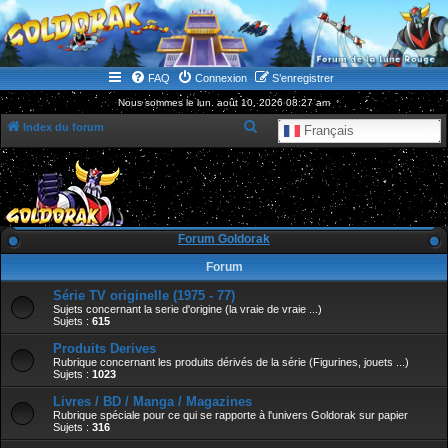
WWW.GOLDORAKGO.COM
le site de la Lune Rouge
FAQ
Connexion
S’enregistrer
Nous sommes le lun. août 10, 2026 08:27 am
R
Index du forum
Français
e
c
h
e
Forum Goldorak
r
Forum
c
Série TV originelle (1975 - 77)
h
Sujets concernant la serie d'origine (la vraie de vraie ...)
e
Sujets :
615
r
Produits Derives
Rubrique concernant les produits dérivés de la série (Figurines, jouets ...)
Sujets :
1023
Livres / BD / Manga / Magazines
Rubrique spéciale pour ce qui se rapporte à l'univers Goldorak sur papier
Sujets :
316