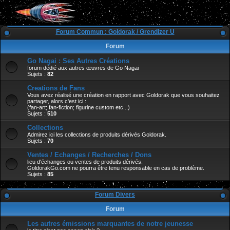
Forum Commun : Goldorak / Grendizer U
Forum
Go Nagai : Ses Autres Créations
forum dédié aux autres œuvres de Go Nagai
Sujets :
82
Creations de Fans
Vous avez réalisé une création en rapport avec Goldorak que vous souhaitez
partager, alors c'est ici :
(fan-art; fan-fiction; figurine custom etc...)
Sujets :
510
Collections
Admirez ici les collections de produits dérivés Goldorak.
Sujets :
70
Ventes / Echanges / Recherches / Dons
lieu d'échanges ou ventes de produits dérivés.
GoldorakGo.com ne pourra être tenu responsable en cas de problème.
Sujets :
85
Forum Divers
Forum
Les autres émissions marquantes de notre jeunesse