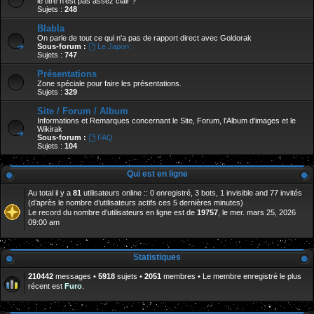
le titre n'est pas assez clair ?
Sujets :
248
Blabla
On parle de tout ce qui n'a pas de rapport direct avec Goldorak
Sous-forum :
Le Japon :
Sujets :
747
Présentations
Zone spéciale pour faire les présentations.
Sujets :
329
Site / Forum / Album
Informations et Remarques concernant le Site, Forum, l'Album d'images et le
Wikirak
Sous-forum :
FAQ
Sujets :
104
Qui est en ligne
Au total il y a
81
utilisateurs online :: 0 enregistré, 3 bots, 1 invisible and 77 invités
(d’après le nombre d’utilisateurs actifs ces 5 dernières minutes)
Le record du nombre d’utilisateurs en ligne est de
19757
, le mer. mars 25, 2026
09:00 am
Statistiques
210442
messages •
5918
sujets •
2051
membres • Le membre enregistré le plus
récent est
Furo
.