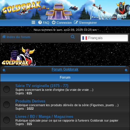
WWW.GOLDORAKGO.COM
le site de la Lune Rouge
FAQ
Connexion
S’enregistrer
Nous sommes le sam. août 08, 2026 03:25 am
R
Index du forum
Français
e
c
h
e
Forum Goldorak
r
Forum
c
Série TV originelle (1975 - 77)
h
Sujets concernant la serie d'origine (la vraie de vraie ...)
e
Sujets :
615
r
Produits Derives
Rubrique concernant les produits dérivés de la série (Figurines, jouets ...)
Sujets :
1022
Livres / BD / Manga / Magazines
Rubrique spéciale pour ce qui se rapporte à l'univers Goldorak sur papier
Sujets :
315