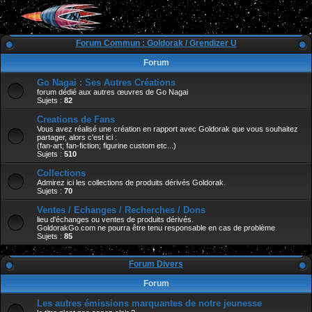
Forum Commun : Goldorak / Grendizer U
Forum
Go Nagai : Ses Autres Créations
forum dédié aux autres œuvres de Go Nagai
Sujets :
82
Creations de Fans
Vous avez réalisé une création en rapport avec Goldorak que vous souhaitez
partager, alors c'est ici :
(fan-art; fan-fiction; figurine custom etc...)
Sujets :
510
Collections
Admirez ici les collections de produits dérivés Goldorak.
Sujets :
70
Ventes / Echanges / Recherches / Dons
lieu d'échanges ou ventes de produits dérivés.
GoldorakGo.com ne pourra être tenu responsable en cas de problème.
Sujets :
85
Forum Divers
Forum
Les autres émissions marquantes de notre jeunesse