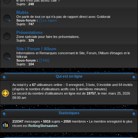
le titre n'est pas assez clair ?
Sujets :
248
Blabla
On parle de tout ce qui n'a pas de rapport direct avec Goldorak
Sous-forum :
Le Japon :
Sujets :
747
Présentations
Zone spéciale pour faire les présentations.
Sujets :
329
Site / Forum / Album
Informations et Remarques concernant le Site, Forum, l'Album d'images et le
Wikirak
Sous-forum :
FAQ
Sujets :
104
Qui est en ligne
Au total il y a
67
utilisateurs online :: 0 enregistré, 3 bots, 0 invisible and 64 invités
(d’après le nombre d’utilisateurs actifs ces 5 dernières minutes)
Le record du nombre d’utilisateurs en ligne est de
19757
, le mer. mars 25, 2026
09:00 am
Statistiques
210347
messages •
5916
sujets •
2050
membres • Le membre enregistré le plus
récent est
RollingSlotsaston
.