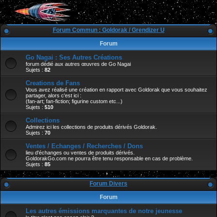
Forum Commun : Goldorak / Grendizer U
Forum
Go Nagai : Ses Autres Créations
forum dédié aux autres œuvres de Go Nagai
Sujets :
82
Creations de Fans
Vous avez réalisé une création en rapport avec Goldorak que vous souhaitez
partager, alors c'est ici :
(fan-art; fan-fiction; figurine custom etc...)
Sujets :
510
Collections
Admirez ici les collections de produits dérivés Goldorak.
Sujets :
70
Ventes / Echanges / Recherches / Dons
lieu d'échanges ou ventes de produits dérivés.
GoldorakGo.com ne pourra être tenu responsable en cas de problème.
Sujets :
85
Forum Divers
Forum
Les autres émissions marquantes de notre jeunesse