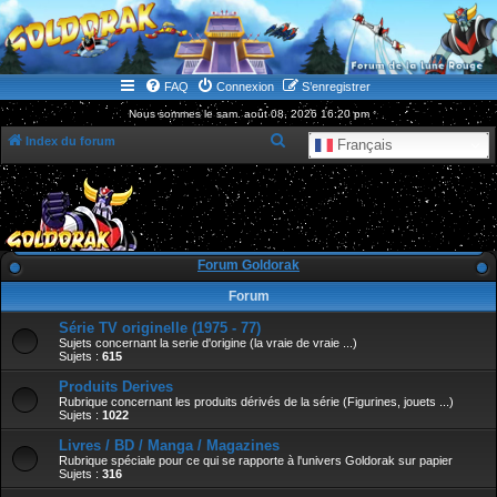
WWW.GOLDORAKGO.COM
le site de la Lune Rouge
FAQ
Connexion
S’enregistrer
Nous sommes le sam. août 08, 2026 16:20 pm
R
Index du forum
Français
e
c
h
e
Forum Goldorak
r
Forum
c
Série TV originelle (1975 - 77)
h
Sujets concernant la serie d'origine (la vraie de vraie ...)
e
Sujets :
615
r
Produits Derives
Rubrique concernant les produits dérivés de la série (Figurines, jouets ...)
Sujets :
1022
Livres / BD / Manga / Magazines
Rubrique spéciale pour ce qui se rapporte à l'univers Goldorak sur papier
Sujets :
316