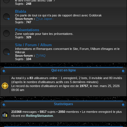
le titre n'est pas assez clair ?
Sujets :
248
Blabla
On parle de tout ce qui n'a pas de rapport direct avec Goldorak
Sous-forum :
Le Japon :
Sujets :
747
Présentations
Zone spéciale pour faire les présentations.
Sujets :
329
Site / Forum / Album
Informations et Remarques concernant le Site, Forum, l'Album d'images et le
Wikirak
Sous-forum :
FAQ
Sujets :
104
Qui est en ligne
Au total il y a
83
utilisateurs online :: 1 enregistré, 2 bots, 0 invisible and 80 invités
(d’après le nombre d’utilisateurs actifs ces 5 dernières minutes)
Le record du nombre d’utilisateurs en ligne est de
19757
, le mer. mars 25, 2026
09:00 am
Statistiques
210368
messages •
5917
sujets •
2050
membres • Le membre enregistré le plus
récent est
RollingSlotsaston
.