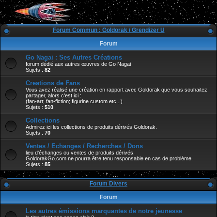
Forum Commun : Goldorak / Grendizer U
Forum
Go Nagai : Ses Autres Créations
forum dédié aux autres œuvres de Go Nagai
Sujets :
82
Creations de Fans
Vous avez réalisé une création en rapport avec Goldorak que vous souhaitez
partager, alors c'est ici :
(fan-art; fan-fiction; figurine custom etc...)
Sujets :
510
Collections
Admirez ici les collections de produits dérivés Goldorak.
Sujets :
70
Ventes / Echanges / Recherches / Dons
lieu d'échanges ou ventes de produits dérivés.
GoldorakGo.com ne pourra être tenu responsable en cas de problème.
Sujets :
85
Forum Divers
Forum
Les autres émissions marquantes de notre jeunesse