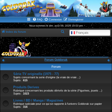
WWW.GOLDORAKGO.COM
le site de la Lune Rouge
FAQ
Connexion
S’enregistrer
Nous sommes le dim. août 09, 2026 18:03 pm
R
Index du forum
Français
e
c
h
e
Forum Goldorak
r
Forum
c
Série TV originelle (1975 - 77)
h
Sujets concernant la serie d'origine (la vraie de vraie ...)
e
Sujets :
615
r
Produits Derives
Rubrique concernant les produits dérivés de la série (Figurines, jouets ...)
Sujets :
1023
Livres / BD / Manga / Magazines
Rubrique spéciale pour ce qui se rapporte à l'univers Goldorak sur papier
Sujets :
316