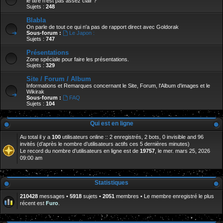
le titre n'est pas assez clair ?
Sujets :
248
Blabla
On parle de tout ce qui n'a pas de rapport direct avec Goldorak
Sous-forum :
Le Japon :
Sujets :
747
Présentations
Zone spéciale pour faire les présentations.
Sujets :
329
Site / Forum / Album
Informations et Remarques concernant le Site, Forum, l'Album d'images et le
Wikirak
Sous-forum :
FAQ
Sujets :
104
Qui est en ligne
Au total il y a
100
utilisateurs online :: 2 enregistrés, 2 bots, 0 invisible and 96
invités (d’après le nombre d’utilisateurs actifs ces 5 dernières minutes)
Le record du nombre d’utilisateurs en ligne est de
19757
, le mer. mars 25, 2026
09:00 am
Statistiques
210428
messages •
5918
sujets •
2051
membres • Le membre enregistré le plus
récent est
Furo
.