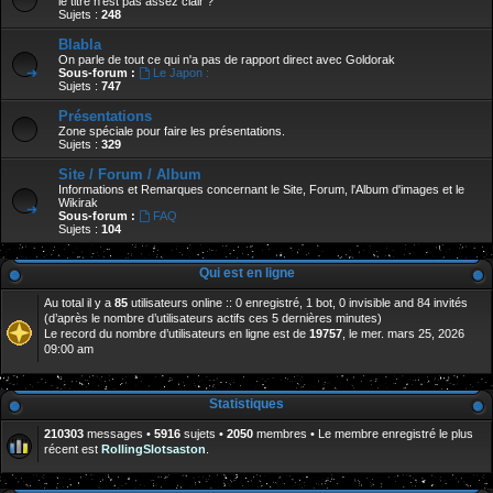
le titre n'est pas assez clair ?
Sujets :
248
Blabla
On parle de tout ce qui n'a pas de rapport direct avec Goldorak
Sous-forum :
Le Japon :
Sujets :
747
Présentations
Zone spéciale pour faire les présentations.
Sujets :
329
Site / Forum / Album
Informations et Remarques concernant le Site, Forum, l'Album d'images et le
Wikirak
Sous-forum :
FAQ
Sujets :
104
Qui est en ligne
Au total il y a
85
utilisateurs online :: 0 enregistré, 1 bot, 0 invisible and 84 invités
(d’après le nombre d’utilisateurs actifs ces 5 dernières minutes)
Le record du nombre d’utilisateurs en ligne est de
19757
, le mer. mars 25, 2026
09:00 am
Statistiques
210303
messages •
5916
sujets •
2050
membres • Le membre enregistré le plus
récent est
RollingSlotsaston
.