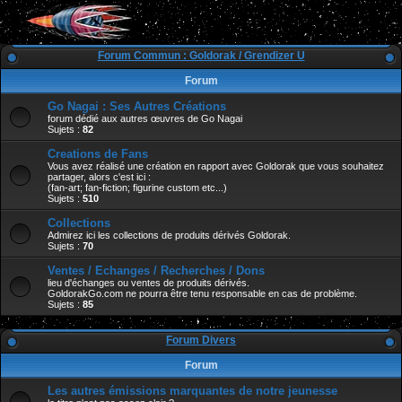
Forum Commun : Goldorak / Grendizer U
Forum
Go Nagai : Ses Autres Créations
forum dédié aux autres œuvres de Go Nagai
Sujets :
82
Creations de Fans
Vous avez réalisé une création en rapport avec Goldorak que vous souhaitez
partager, alors c'est ici :
(fan-art; fan-fiction; figurine custom etc...)
Sujets :
510
Collections
Admirez ici les collections de produits dérivés Goldorak.
Sujets :
70
Ventes / Echanges / Recherches / Dons
lieu d'échanges ou ventes de produits dérivés.
GoldorakGo.com ne pourra être tenu responsable en cas de problème.
Sujets :
85
Forum Divers
Forum
Les autres émissions marquantes de notre jeunesse