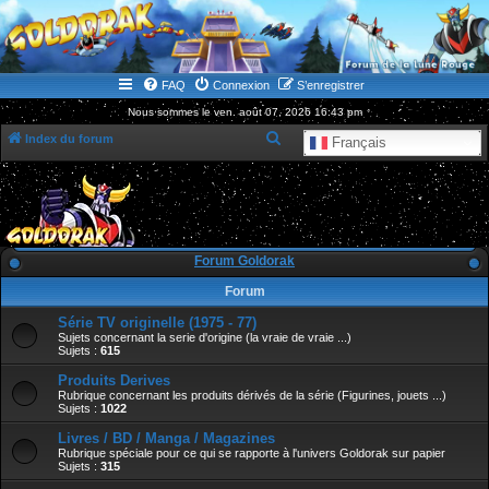
WWW.GOLDORAKGO.COM
le site de la Lune Rouge
FAQ
Connexion
S’enregistrer
Nous sommes le ven. août 07, 2026 16:43 pm
R
Index du forum
Français
e
c
h
e
Forum Goldorak
r
Forum
c
Série TV originelle (1975 - 77)
h
Sujets concernant la serie d'origine (la vraie de vraie ...)
e
Sujets :
615
r
Produits Derives
Rubrique concernant les produits dérivés de la série (Figurines, jouets ...)
Sujets :
1022
Livres / BD / Manga / Magazines
Rubrique spéciale pour ce qui se rapporte à l'univers Goldorak sur papier
Sujets :
315