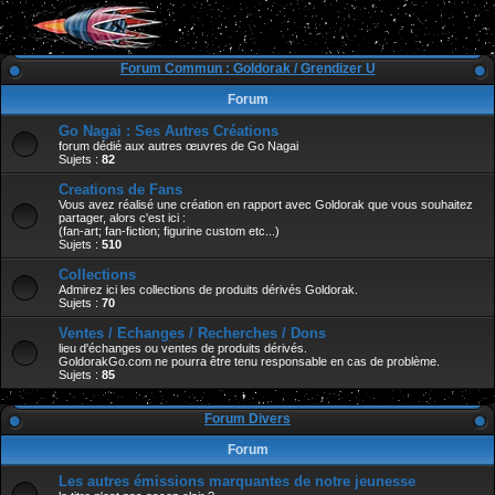
Forum Commun : Goldorak / Grendizer U
Forum
Go Nagai : Ses Autres Créations
forum dédié aux autres œuvres de Go Nagai
Sujets :
82
Creations de Fans
Vous avez réalisé une création en rapport avec Goldorak que vous souhaitez
partager, alors c'est ici :
(fan-art; fan-fiction; figurine custom etc...)
Sujets :
510
Collections
Admirez ici les collections de produits dérivés Goldorak.
Sujets :
70
Ventes / Echanges / Recherches / Dons
lieu d'échanges ou ventes de produits dérivés.
GoldorakGo.com ne pourra être tenu responsable en cas de problème.
Sujets :
85
Forum Divers
Forum
Les autres émissions marquantes de notre jeunesse