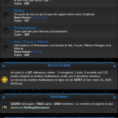
le titre n'est pas assez clair ?
Sujets :
248
Blabla
On parle de tout ce qui n'a pas de rapport direct avec Goldorak
Sous-forum :
Le Japon :
Sujets :
747
Présentations
Zone spéciale pour faire les présentations.
Sujets :
329
Site / Forum / Album
Informations et Remarques concernant le Site, Forum, l'Album d'images et le
Wikirak
Sous-forum :
FAQ
Sujets :
104
Qui est en ligne
Au total il y a
127
utilisateurs online :: 0 enregistré, 2 bots, 0 invisible and 125
invités (d’après le nombre d’utilisateurs actifs ces 5 dernières minutes)
Le record du nombre d’utilisateurs en ligne est de
19757
, le mer. mars 25, 2026
09:00 am
Statistiques
210293
messages •
5916
sujets •
2050
membres • Le membre enregistré le plus
récent est
RollingSlotsaston
.