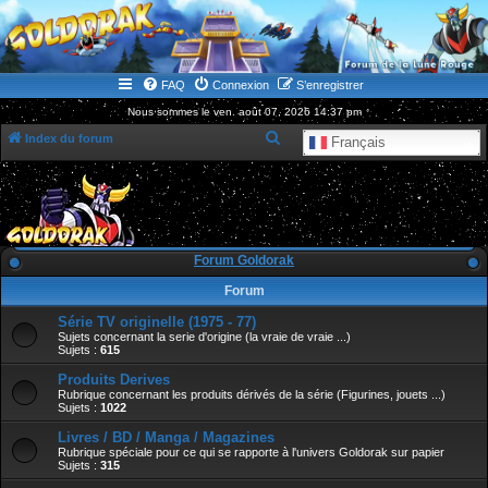
WWW.GOLDORAKGO.COM
le site de la Lune Rouge
FAQ
Connexion
S’enregistrer
Nous sommes le ven. août 07, 2026 14:37 pm
R
Index du forum
Français
e
c
h
e
Forum Goldorak
r
Forum
c
Série TV originelle (1975 - 77)
h
Sujets concernant la serie d'origine (la vraie de vraie ...)
e
Sujets :
615
r
Produits Derives
Rubrique concernant les produits dérivés de la série (Figurines, jouets ...)
Sujets :
1022
Livres / BD / Manga / Magazines
Rubrique spéciale pour ce qui se rapporte à l'univers Goldorak sur papier
Sujets :
315