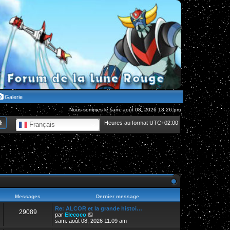
Galerie
Nous sommes le sam. août 08, 2026 13:26 pm
hercher
Recherche avancée
Heures au format
UTC+02:00
Français
Messages
Dernier message
Re: ALCOR et la grande histoi…
29089
V
par
Elecoco
o
sam. août 08, 2026 11:09 am
i