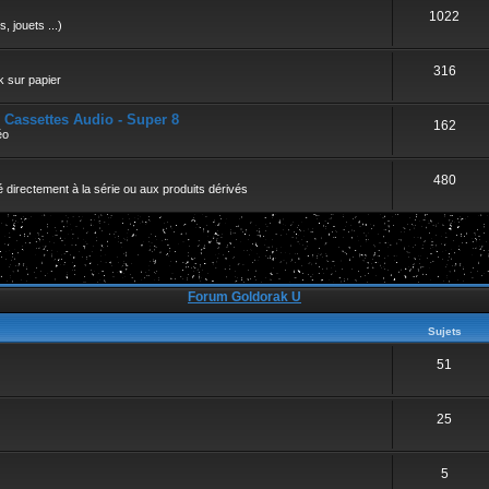
r
1022
, jouets ...)
316
k sur papier
- Cassettes Audio - Super 8
162
éo
480
 directement à la série ou aux produits dérivés
Forum Goldorak U
Sujets
51
25
5