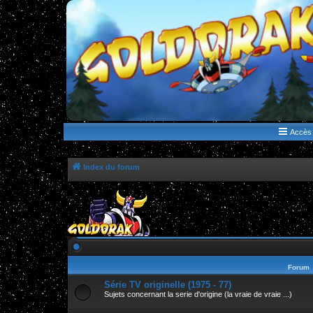
WWW.GOLDORAKGO.COM
le site de la Lune Rouge
Accès 
Index du forum
Forum
Série TV originelle (1975 - 77)
Sujets concernant la serie d'origine (la vraie de vraie ...)