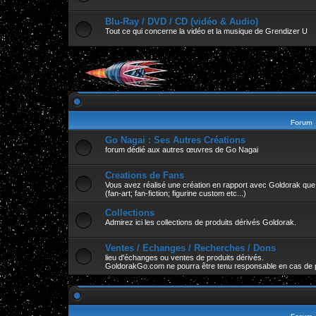
Blu-Ray / DVD / CD (vidéo & Audio)
Tout ce qui concerne la vidéo et la musique de Grendizer U
Forum
Go Nagai : Ses Autres Créations
forum dédié aux autres œuvres de Go Nagai
Creations de Fans
Vous avez réalisé une création en rapport avec Goldorak que v
(fan-art; fan-fiction; figurine custom etc...)
Collections
Admirez ici les collections de produits dérivés Goldorak.
Ventes / Echanges / Recherches / Dons
lieu d'échanges ou ventes de produits dérivés.
GoldorakGo.com ne pourra être tenu responsable en cas de 