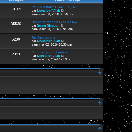
Messages
Dernier message
s
r
r
a
m
n
Re: Emission : GRAFFI'6, 87-9…
g
13109
e
i
V
par
Monsieur Vilak
e
s
e
o
sam. août 08, 2026 09:50 am
s
r
i
a
m
r
Re: Votre rapport avec les I.…
g
35539
e
l
V
par
Super Shogun
e
s
e
o
sam. août 08, 2026 11:03 am
s
d
i
a
e
r
Re: Salutations !
g
r
5260
l
V
par
Monsieur Vilak
e
n
e
o
sam. mai 02, 2026 18:36 pm
i
d
i
e
e
r
Re: mise a jour forums
r
r
2843
l
V
par
Monsieur Vilak
m
n
e
o
ven. août 07, 2026 19:53 pm
e
i
d
i
s
e
e
r
s
r
r
l
a
m
n
e
g
e
i
d
e
s
e
e
s
r
r
a
m
n
g
e
i
e
s
e
s
r
a
m
g
e
e
s
s
a
g
e