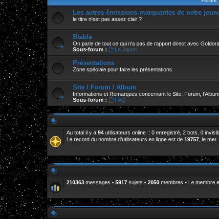
Forum
Les autres émissions marquantes de notre jeun
le titre n'est pas assez clair ?
Blabla
On parle de tout ce qui n'a pas de rapport direct avec Goldor
Sous-forum :
Le Japon :
Présentations
Zone spéciale pour faire les présentations.
Site / Forum / Album
Informations et Remarques concernant le Site, Forum, l'Album
Sous-forum :
FAQ
Au total il y a
94
utilisateurs online :: 0 enregistré, 2 bots, 0 invi
Le record du nombre d’utilisateurs en ligne est de
19757
, le mer
210363
messages •
5917
sujets •
2050
membres • Le membre enr