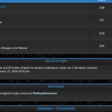
Sujets
esse
248
747
ak
329
104
 d'images et le Wikirak
Qui est en ligne
sible and 92 invités (d’après le nombre d’utilisateurs actifs ces 5 dernières minutes)
. mars 25, 2026 09:00 am
Statistiques
egistré le plus récent est
RollingSlotsaston
.
Connexion
•
S’enregistrer