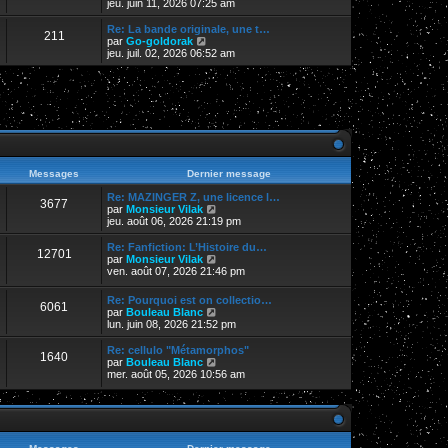
e
o
jeu. juin 11, 2026 07:25 am
i
d
i
e
e
r
Re: La bande originale, une t…
r
211
r
l
V
par
Go-goldorak
m
n
e
o
jeu. juil. 02, 2026 06:52 am
e
i
d
i
s
e
e
r
s
r
r
l
a
m
n
e
g
e
i
d
e
s
e
e
s
r
r
a
m
n
g
e
i
e
s
e
Messages
Dernier message
s
r
a
m
Re: MAZINGER Z, une licence l…
3677
g
e
V
par
Monsieur Vilak
e
s
o
jeu. août 06, 2026 21:19 pm
s
i
a
r
Re: Fanfiction: L’Histoire du…
12701
g
l
V
par
Monsieur Vilak
e
e
o
ven. août 07, 2026 21:46 pm
d
i
e
r
Re: Pourquoi est on collectio…
r
6061
l
V
par
Bouleau Blanc
n
e
o
lun. juin 08, 2026 21:52 pm
i
d
i
e
e
r
Re: cellulo "Métamorphos"
r
r
1640
l
V
par
Bouleau Blanc
m
n
e
o
mer. août 05, 2026 10:56 am
e
i
d
i
s
e
e
r
s
r
r
l
a
m
n
e
g
e
i
d
e
s
e
e