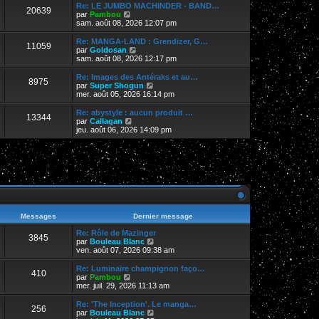
r
Re: LE JUMBO MACHINDER - BAND…
20639
l
V
par
Pambou
e
o
sam. août 08, 2026 12:07 pm
d
i
e
r
Re: MANGA-LAND : Grendizer, G…
11059
r
l
V
par
Goldosan
n
e
o
sam. août 08, 2026 12:17 pm
i
d
i
e
e
r
Re: Images des Antéraks et au…
r
8975
r
l
V
par
Super Shogun
m
n
e
o
mer. août 05, 2026 16:14 pm
e
i
d
i
s
e
e
r
Re: abystyle : aucun produit …
s
r
13344
r
l
V
par
Callagan
a
m
n
e
o
jeu. août 06, 2026 14:09 pm
g
e
i
d
i
e
s
e
e
r
s
r
r
l
a
m
n
e
g
e
i
d
e
s
e
e
s
r
r
a
m
n
g
e
i
e
s
e
Messages
Dernier message
s
r
a
m
Re: Rôle de Mazinger
3845
g
e
V
par
Bouleau Blanc
e
s
o
ven. août 07, 2026 09:38 am
s
i
a
r
Re: Luminaire champignon faço…
410
g
l
V
par
Pambou
e
e
o
mer. juil. 29, 2026 11:13 am
d
i
e
r
Re: 'The Inception'. Le manga…
256
r
l
V
par
Bouleau Blanc
n