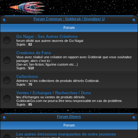
Forum Commun : Goldorak / Grendizer U
Forum
Go Nagai : Ses Autres Créations
forum dédié aux autres œuvres de Go Nagai
Sujets :
82
Creations de Fans
Vous avez réalisé une création en rapport avec Goldorak que vous souhaitez
partager, alors c'est ici :
(fan-art; fan-fiction; figurine custom etc...)
Sujets :
510
Collections
Admirez ici les collections de produits dérivés Goldorak.
Sujets :
70
Ventes / Echanges / Recherches / Dons
lieu d'échanges ou ventes de produits dérivés.
GoldorakGo.com ne pourra être tenu responsable en cas de problème.
Sujets :
85
Forum Divers
Forum
Les autres émissions marquantes de notre jeunesse