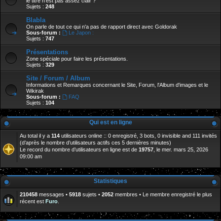
le titre n'est pas assez clair ?
Sujets :
248
Blabla
On parle de tout ce qui n'a pas de rapport direct avec Goldorak
Sous-forum :
Le Japon :
Sujets :
747
Présentations
Zone spéciale pour faire les présentations.
Sujets :
329
Site / Forum / Album
Informations et Remarques concernant le Site, Forum, l'Album d'images et le
Wikirak
Sous-forum :
FAQ
Sujets :
104
Qui est en ligne
Au total il y a
114
utilisateurs online :: 0 enregistré, 3 bots, 0 invisible and 111 invités
(d’après le nombre d’utilisateurs actifs ces 5 dernières minutes)
Le record du nombre d’utilisateurs en ligne est de
19757
, le mer. mars 25, 2026
09:00 am
Statistiques
210458
messages •
5918
sujets •
2052
membres • Le membre enregistré le plus
récent est
Furo
.