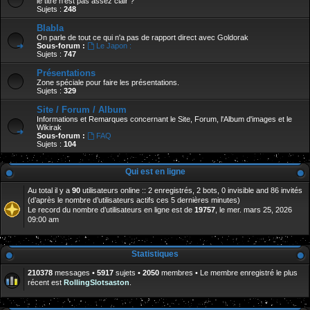
le titre n'est pas assez clair ?
Sujets :
248
Blabla
On parle de tout ce qui n'a pas de rapport direct avec Goldorak
Sous-forum :
Le Japon :
Sujets :
747
Présentations
Zone spéciale pour faire les présentations.
Sujets :
329
Site / Forum / Album
Informations et Remarques concernant le Site, Forum, l'Album d'images et le
Wikirak
Sous-forum :
FAQ
Sujets :
104
Qui est en ligne
Au total il y a
90
utilisateurs online :: 2 enregistrés, 2 bots, 0 invisible and 86 invités
(d’après le nombre d’utilisateurs actifs ces 5 dernières minutes)
Le record du nombre d’utilisateurs en ligne est de
19757
, le mer. mars 25, 2026
09:00 am
Statistiques
210378
messages •
5917
sujets •
2050
membres • Le membre enregistré le plus
récent est
RollingSlotsaston
.