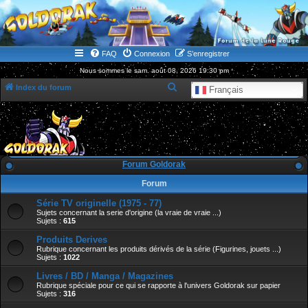
WWW.GOLDORAKGO.COM
le site de la Lune Rouge
FAQ
Connexion
S’enregistrer
Nous sommes le sam. août 08, 2026 19:30 pm
R
Index du forum
Français
e
c
h
e
Forum Goldorak
r
Forum
c
Série TV originelle (1975 - 77)
h
Sujets concernant la serie d'origine (la vraie de vraie ...)
e
Sujets :
615
r
Produits Derives
Rubrique concernant les produits dérivés de la série (Figurines, jouets ...)
Sujets :
1022
Livres / BD / Manga / Magazines
Rubrique spéciale pour ce qui se rapporte à l'univers Goldorak sur papier
Sujets :
316