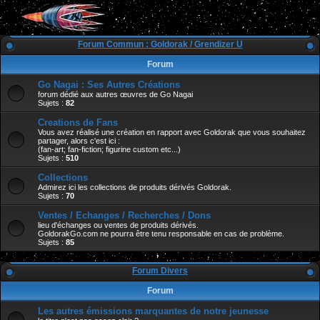
Forum Commun : Goldorak / Grendizer U
Forum
Go Nagai : Ses Autres Créations
forum dédié aux autres œuvres de Go Nagai
Sujets :
82
Creations de Fans
Vous avez réalisé une création en rapport avec Goldorak que vous souhaitez
partager, alors c'est ici :
(fan-art; fan-fiction; figurine custom etc...)
Sujets :
510
Collections
Admirez ici les collections de produits dérivés Goldorak.
Sujets :
70
Ventes / Echanges / Recherches / Dons
lieu d'échanges ou ventes de produits dérivés.
GoldorakGo.com ne pourra être tenu responsable en cas de problème.
Sujets :
85
Forum Divers
Forum
Les autres émissions marquantes de notre jeunesse