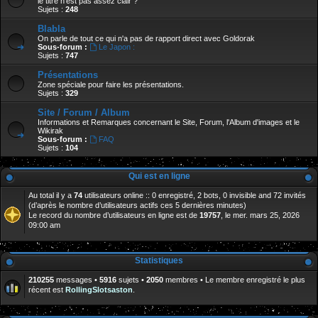
le titre n'est pas assez clair ?
Sujets :
248
Blabla
On parle de tout ce qui n'a pas de rapport direct avec Goldorak
Sous-forum :
Le Japon :
Sujets :
747
Présentations
Zone spéciale pour faire les présentations.
Sujets :
329
Site / Forum / Album
Informations et Remarques concernant le Site, Forum, l'Album d'images et le
Wikirak
Sous-forum :
FAQ
Sujets :
104
Qui est en ligne
Au total il y a
74
utilisateurs online :: 0 enregistré, 2 bots, 0 invisible and 72 invités
(d’après le nombre d’utilisateurs actifs ces 5 dernières minutes)
Le record du nombre d’utilisateurs en ligne est de
19757
, le mer. mars 25, 2026
09:00 am
Statistiques
210255
messages •
5916
sujets •
2050
membres • Le membre enregistré le plus
récent est
RollingSlotsaston
.