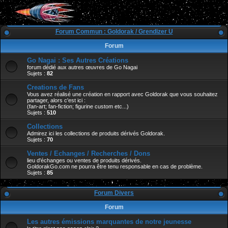
Forum Commun : Goldorak / Grendizer U
Forum
Go Nagai : Ses Autres Créations
forum dédié aux autres œuvres de Go Nagai
Sujets :
82
Creations de Fans
Vous avez réalisé une création en rapport avec Goldorak que vous souhaitez
partager, alors c'est ici :
(fan-art; fan-fiction; figurine custom etc...)
Sujets :
510
Collections
Admirez ici les collections de produits dérivés Goldorak.
Sujets :
70
Ventes / Echanges / Recherches / Dons
lieu d'échanges ou ventes de produits dérivés.
GoldorakGo.com ne pourra être tenu responsable en cas de problème.
Sujets :
85
Forum Divers
Forum
Les autres émissions marquantes de notre jeunesse