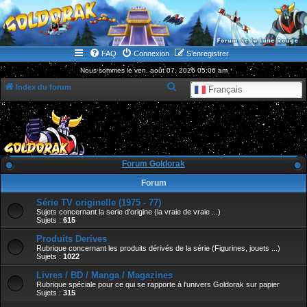
WWW.GOLDORAKGO.COM
le site de la Lune Rouge
FAQ
Connexion
S’enregistrer
Nous sommes le ven. août 07, 2026 05:06 am
R
Index du forum
Français
e
c
h
e
Forum Goldorak
r
Forum
c
Série TV originelle (1975 - 77)
h
Sujets concernant la serie d'origine (la vraie de vraie ...)
e
Sujets :
615
r
Produits Derives
Rubrique concernant les produits dérivés de la série (Figurines, jouets ...)
Sujets :
1022
Livres / BD / Manga / Magazines
Rubrique spéciale pour ce qui se rapporte à l'univers Goldorak sur papier
Sujets :
315