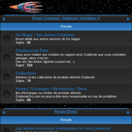
Forum Commun : Goldorak / Grendizer U
Forum
Go Nagai : Ses Autres Créations
forum dédié aux autres œuvres de Go Nagai
Sujets :
82
Creations de Fans
Vous avez réalisé une création en rapport avec Goldorak que vous souhaitez
partager, alors c'est ici :
(fan-art; fan-fiction; figurine custom etc...)
Sujets :
510
Collections
Admirez ici les collections de produits dérivés Goldorak.
Sujets :
70
Ventes / Echanges / Recherches / Dons
lieu d'échanges ou ventes de produits dérivés.
GoldorakGo.com ne pourra être tenu responsable en cas de problème.
Sujets :
85
Forum Divers
Forum
Les autres émissions marquantes de notre jeunesse