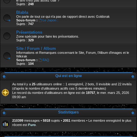
le titre n'est pas assez clair ?
Sujets :
248
Blabla
On parle de tout ce qui n'a pas de rapport direct avec Goldorak
Sous-forum :
Le Japon :
Sujets :
747
Présentations
Zone spéciale pour faire les présentations.
Sujets :
329
Site / Forum / Album
Informations et Remarques concernant le Site, Forum, l'Album d'images et le
Wikirak
Sous-forum :
FAQ
Sujets :
104
Qui est en ligne
Au total il y a
25
utilisateurs online :: 1 enregistré, 2 bots, 0 invisible and 22 invités
(d’après le nombre d’utilisateurs actifs ces 5 dernières minutes)
Le record du nombre d’utilisateurs en ligne est de
19757
, le mer. mars 25, 2026
09:00 am
Statistiques
210399
messages •
5918
sujets •
2051
membres • Le membre enregistré le plus
récent est
Furo
.