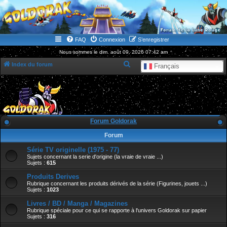
WWW.GOLDORAKGO.COM
le site de la Lune Rouge
FAQ
Connexion
S’enregistrer
Nous sommes le dim. août 09, 2026 07:42 am
R
Index du forum
Français
e
c
h
e
Forum Goldorak
r
Forum
c
Série TV originelle (1975 - 77)
h
Sujets concernant la serie d'origine (la vraie de vraie ...)
e
Sujets :
615
r
Produits Derives
Rubrique concernant les produits dérivés de la série (Figurines, jouets ...)
Sujets :
1023
Livres / BD / Manga / Magazines
Rubrique spéciale pour ce qui se rapporte à l'univers Goldorak sur papier
Sujets :
316