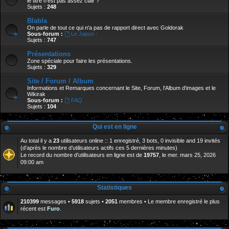
le titre n'est pas assez clair ?
Sujets :
248
Blabla
On parle de tout ce qui n'a pas de rapport direct avec Goldorak
Sous-forum :
Le Japon :
Sujets :
747
Présentations
Zone spéciale pour faire les présentations.
Sujets :
329
Site / Forum / Album
Informations et Remarques concernant le Site, Forum, l'Album d'images et le
Wikirak
Sous-forum :
FAQ
Sujets :
104
Qui est en ligne
Au total il y a
23
utilisateurs online :: 1 enregistré, 3 bots, 0 invisible and 19 invités
(d’après le nombre d’utilisateurs actifs ces 5 dernières minutes)
Le record du nombre d’utilisateurs en ligne est de
19757
, le mer. mars 25, 2026
09:00 am
Statistiques
210399
messages •
5918
sujets •
2051
membres • Le membre enregistré le plus
récent est
Furo
.