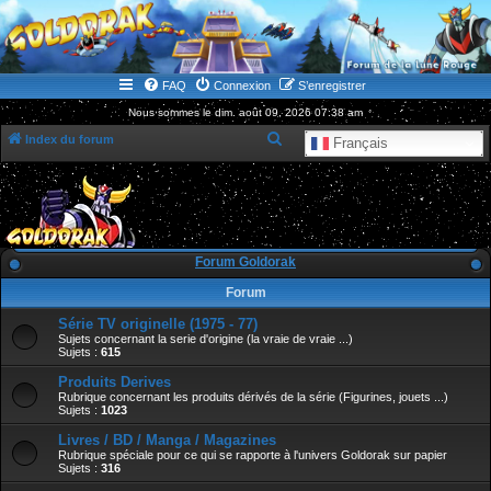
WWW.GOLDORAKGO.COM
le site de la Lune Rouge
FAQ
Connexion
S’enregistrer
Nous sommes le dim. août 09, 2026 07:38 am
R
Index du forum
Français
e
c
h
e
Forum Goldorak
r
Forum
c
Série TV originelle (1975 - 77)
h
Sujets concernant la serie d'origine (la vraie de vraie ...)
e
Sujets :
615
r
Produits Derives
Rubrique concernant les produits dérivés de la série (Figurines, jouets ...)
Sujets :
1023
Livres / BD / Manga / Magazines
Rubrique spéciale pour ce qui se rapporte à l'univers Goldorak sur papier
Sujets :
316