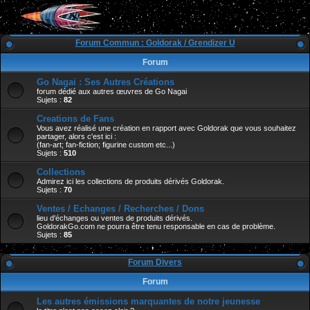
Forum Commun : Goldorak / Grendizer U
Forum
Go Nagai : Ses Autres Créations
forum dédié aux autres œuvres de Go Nagai
Sujets :
82
Creations de Fans
Vous avez réalisé une création en rapport avec Goldorak que vous souhaitez
partager, alors c'est ici :
(fan-art; fan-fiction; figurine custom etc...)
Sujets :
510
Collections
Admirez ici les collections de produits dérivés Goldorak.
Sujets :
70
Ventes / Echanges / Recherches / Dons
lieu d'échanges ou ventes de produits dérivés.
GoldorakGo.com ne pourra être tenu responsable en cas de problème.
Sujets :
85
Forum Divers
Forum
Les autres émissions marquantes de notre jeunesse