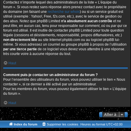
Contactez n’importe lequel des administrateurs de la liste « L’équipe du
forum ». Si vous restez sans réponse alors prenez contact avec le propriétaire
du domaine (en faisant une
recherche sur whois
) ou si un service gratuit est
utilisé (exemple : Yahoo!, Free, f2s.com, etc.), avec le service de gestion ou
des abus. Notez que phpBB Limited
n’a absolument aucun contrôle
et ne
peut être, en aucun cas, tenu pour responsable sur
comment
,
où
ou
par qui
ce
forum est utilisé. Il est inutile de contacter phpBB Limited pour toute question
légale (cessions et désistements, responsabilité, propos diffamatoires, etc.)
non directement liée
au site Internet phpbb.com ou au logiciel phpBB lui-
même. Si vous adressez un courriel au groupe phpBB à propos de l’utilisation
par une tierce partie
de ce logiciel vous devez vous attendre à une réponse
très courte voire à aucune réponse du tout.
Haut
Comment puis-je contacter un administrateur du forum ?
Pour l’ensemble des utilisateurs du forum, vous pouvez utiliser le lien « Nous
contacter », si ce dernier a été activé par un administrateur.
Pour les membres du forum, vous pouvez également utiliser le lien « L’équipe
du forum ».
Haut
Aller à
Index du forum
Supprimer les cookies
Heures au format
UTC+02:00