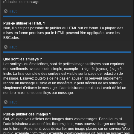
rédaction de message.
Haut
Puis-je utiliser le HTML ?
Non, il n’est pas possible de publier du HTML sur ce forum. La plupart des
mises en forme permises par le HTML peuvent être appliquées avec les
BBCodes.
Haut
Que sont les smileys ?
Les smileys, ou émoticônes, sont de petites images utilisées pour exprimer
des sentiments avec un code simple, exemple : :) signifie joyeux, :( signifie
triste. La liste complète des smileys est visible sur la page de rédaction de
message. Essayez toutefois de ne pas en abuser. Ils peuvent rapidement
rendre un message illisible et un modérateur peut décider de les retirer ou
simplement d’effacer le message. L’administrateur peut aussi avoir défini un
nombre maximum de smileys par message.
Haut
Puis-je publier des images ?
Oui, vous pouvez afficher des images dans vos messages. Par ailleurs, si
l’administrateur a autorisé les fichiers joints, vous pouvez charger une image
sur le forum. Autrement, vous devez lier une image placée sur un serveur Web
public, exemple : http://www.exemple.com/mon-image.gif. Vous ne pouvez pas