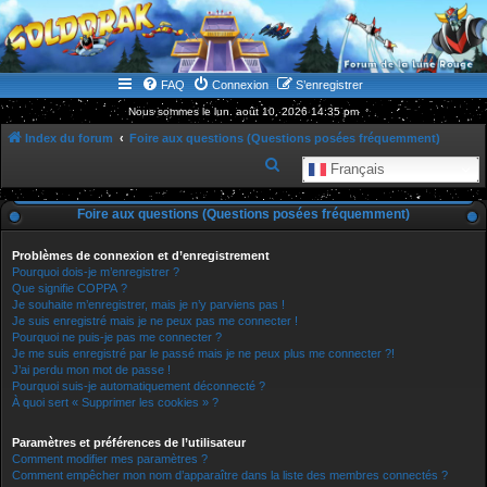
WWW.GOLDORAKGO.COM
le site de la Lune Rouge
FAQ
Connexion
S’enregistrer
Nous sommes le lun. août 10, 2026 14:35 pm
Index du forum
Foire aux questions (Questions posées fréquemment)
R
Français
e
Foire aux questions (Questions posées fréquemment)
c
h
Problèmes de connexion et d’enregistrement
e
Pourquoi dois-je m’enregistrer ?
Que signifie COPPA ?
r
Je souhaite m’enregistrer, mais je n’y parviens pas !
Je suis enregistré mais je ne peux pas me connecter !
c
Pourquoi ne puis-je pas me connecter ?
h
Je me suis enregistré par le passé mais je ne peux plus me connecter ?!
J’ai perdu mon mot de passe !
e
Pourquoi suis-je automatiquement déconnecté ?
r
À quoi sert « Supprimer les cookies » ?
Paramètres et préférences de l’utilisateur
Comment modifier mes paramètres ?
Comment empêcher mon nom d’apparaître dans la liste des membres connectés ?