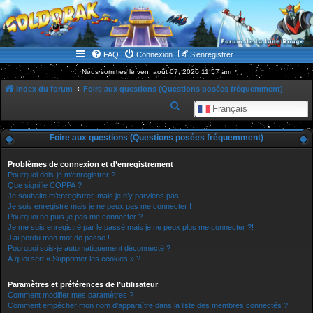
WWW.GOLDORAKGO.COM
le site de la Lune Rouge
FAQ
Connexion
S’enregistrer
Nous sommes le ven. août 07, 2026 11:57 am
Index du forum
Foire aux questions (Questions posées fréquemment)
R
Français
e
Foire aux questions (Questions posées fréquemment)
c
h
Problèmes de connexion et d’enregistrement
e
Pourquoi dois-je m’enregistrer ?
Que signifie COPPA ?
r
Je souhaite m’enregistrer, mais je n’y parviens pas !
Je suis enregistré mais je ne peux pas me connecter !
c
Pourquoi ne puis-je pas me connecter ?
h
Je me suis enregistré par le passé mais je ne peux plus me connecter ?!
J’ai perdu mon mot de passe !
e
Pourquoi suis-je automatiquement déconnecté ?
r
À quoi sert « Supprimer les cookies » ?
Paramètres et préférences de l’utilisateur
Comment modifier mes paramètres ?
Comment empêcher mon nom d’apparaître dans la liste des membres connectés ?