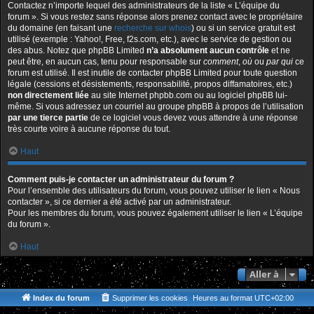
Contactez n’importe lequel des administrateurs de la liste « L’équipe du
forum ». Si vous restez sans réponse alors prenez contact avec le propriétaire
du domaine (en faisant une
recherche sur whois
) ou si un service gratuit est
utilisé (exemple : Yahoo!, Free, f2s.com, etc.), avec le service de gestion ou
des abus. Notez que phpBB Limited
n’a absolument aucun contrôle
et ne
peut être, en aucun cas, tenu pour responsable sur
comment
,
où
ou
par qui
ce
forum est utilisé. Il est inutile de contacter phpBB Limited pour toute question
légale (cessions et désistements, responsabilité, propos diffamatoires, etc.)
non directement liée
au site Internet phpbb.com ou au logiciel phpBB lui-
même. Si vous adressez un courriel au groupe phpBB à propos de l’utilisation
par une tierce partie
de ce logiciel vous devez vous attendre à une réponse
très courte voire à aucune réponse du tout.
Haut
Comment puis-je contacter un administrateur du forum ?
Pour l’ensemble des utilisateurs du forum, vous pouvez utiliser le lien « Nous
contacter », si ce dernier a été activé par un administrateur.
Pour les membres du forum, vous pouvez également utiliser le lien « L’équipe
du forum ».
Haut
Aller à
Index du forum
Supprimer les cookies
Heures au format
UTC+02:00