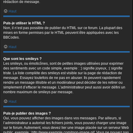
rédaction de message.
Haut
Puis-je utiliser le HTML ?
Non, il n’est pas possible de publier du HTML sur ce forum. La plupart des
mises en forme permises par le HTML peuvent être appliquées avec les
BBCodes.
Haut
Que sont les smileys ?
Les smileys, ou émoticônes, sont de petites images utilisées pour exprimer
des sentiments avec un code simple, exemple : :) signifie joyeux, :( signifie
triste. La liste complète des smileys est visible sur la page de rédaction de
message. Essayez toutefois de ne pas en abuser. Ils peuvent rapidement
rendre un message illisible et un modérateur peut décider de les retirer ou
simplement d’effacer le message. L’administrateur peut aussi avoir défini un
nombre maximum de smileys par message.
Haut
Puis-je publier des images ?
Oui, vous pouvez afficher des images dans vos messages. Par ailleurs, si
l’administrateur a autorisé les fichiers joints, vous pouvez charger une image
sur le forum. Autrement, vous devez lier une image placée sur un serveur Web
public, exemple : http://www.exemple.com/mon-image.gif. Vous ne pouvez pas