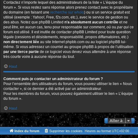
Contactez n’importe lequel des administrateurs de la liste « L’équipe du
forum ». Si vous restez sans réponse alors prenez contact avec le propriétaire
du domaine (en faisant une
recherche sur whois
) ou si un service gratuit est
utilisé (exemple : Yahoo!, Free, f2s.com, etc.), avec le service de gestion ou
des abus. Notez que phpBB Limited
n’a absolument aucun contrôle
et ne
peut être, en aucun cas, tenu pour responsable sur
comment
,
où
ou
par qui
ce
forum est utilisé. Il est inutile de contacter phpBB Limited pour toute question
légale (cessions et désistements, responsabilité, propos diffamatoires, etc.)
non directement liée
au site Internet phpbb.com ou au logiciel phpBB lui-
même. Si vous adressez un courriel au groupe phpBB à propos de l’utilisation
par une tierce partie
de ce logiciel vous devez vous attendre à une réponse
très courte voire à aucune réponse du tout.
Haut
Comment puis-je contacter un administrateur du forum ?
Pour l’ensemble des utilisateurs du forum, vous pouvez utiliser le lien « Nous
contacter », si ce dernier a été activé par un administrateur.
Pour les membres du forum, vous pouvez également utiliser le lien « L’équipe
du forum ».
Haut
Aller à
Index du forum
Supprimer les cookies
Heures au format
UTC+02:00