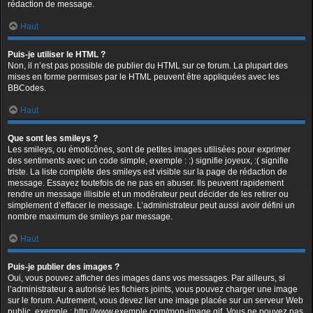
rédaction de message.
Haut
Puis-je utiliser le HTML ?
Non, il n’est pas possible de publier du HTML sur ce forum. La plupart des
mises en forme permises par le HTML peuvent être appliquées avec les
BBCodes.
Haut
Que sont les smileys ?
Les smileys, ou émoticônes, sont de petites images utilisées pour exprimer
des sentiments avec un code simple, exemple : :) signifie joyeux, :( signifie
triste. La liste complète des smileys est visible sur la page de rédaction de
message. Essayez toutefois de ne pas en abuser. Ils peuvent rapidement
rendre un message illisible et un modérateur peut décider de les retirer ou
simplement d’effacer le message. L’administrateur peut aussi avoir défini un
nombre maximum de smileys par message.
Haut
Puis-je publier des images ?
Oui, vous pouvez afficher des images dans vos messages. Par ailleurs, si
l’administrateur a autorisé les fichiers joints, vous pouvez charger une image
sur le forum. Autrement, vous devez lier une image placée sur un serveur Web
public, exemple : http://www.exemple.com/mon-image.gif. Vous ne pouvez pas