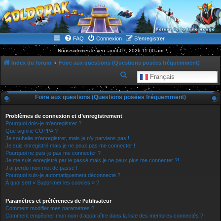
WWW.GOLDORAKGO.COM
le site de la Lune Rouge
FAQ
Connexion
S’enregistrer
Nous sommes le ven. août 07, 2026 11:00 am
Index du forum
Foire aux questions (Questions posées fréquemment)
R
Français
e
Foire aux questions (Questions posées fréquemment)
c
h
Problèmes de connexion et d’enregistrement
e
Pourquoi dois-je m’enregistrer ?
Que signifie COPPA ?
r
Je souhaite m’enregistrer, mais je n’y parviens pas !
Je suis enregistré mais je ne peux pas me connecter !
c
Pourquoi ne puis-je pas me connecter ?
h
Je me suis enregistré par le passé mais je ne peux plus me connecter ?!
J’ai perdu mon mot de passe !
e
Pourquoi suis-je automatiquement déconnecté ?
r
À quoi sert « Supprimer les cookies » ?
Paramètres et préférences de l’utilisateur
Comment modifier mes paramètres ?
Comment empêcher mon nom d’apparaître dans la liste des membres connectés ?