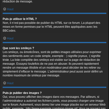
rédaction de message.
Haut
Puis-je utiliser le HTML ?
Non, il n’est pas possible de publier du HTML sur ce forum. La plupart des
mises en forme permises par le HTML peuvent être appliquées avec les
BBCodes.
Haut
Que sont les smileys ?
Les smileys, ou émoticônes, sont de petites images utilisées pour exprimer
des sentiments avec un code simple, exemple : :) signifie joyeux, :( signifie
triste. La liste complète des smileys est visible sur la page de rédaction de
message. Essayez toutefois de ne pas en abuser. Ils peuvent rapidement
rendre un message illisible et un modérateur peut décider de les retirer ou
simplement d’effacer le message. L’administrateur peut aussi avoir défini un
nombre maximum de smileys par message.
Haut
Puis-je publier des images ?
Oui, vous pouvez afficher des images dans vos messages. Par ailleurs, si
l’administrateur a autorisé les fichiers joints, vous pouvez charger une image
sur le forum. Autrement, vous devez lier une image placée sur un serveur Web
public, exemple : http://www.exemple.com/mon-image.gif. Vous ne pouvez pas