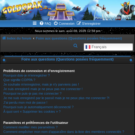
WWW.GOLDORAKGO.COM
le site de la Lune Rouge
FAQ
Connexion
S’enregistrer
Nous sommes le sam. août 08, 2026 12:58 pm
Index du forum
Foire aux questions (Questions posées fréquemment)
R
Français
e
Foire aux questions (Questions posées fréquemment)
c
h
Problèmes de connexion et d’enregistrement
e
Pourquoi dois-je m’enregistrer ?
Que signifie COPPA ?
r
Je souhaite m’enregistrer, mais je n’y parviens pas !
Je suis enregistré mais je ne peux pas me connecter !
c
Pourquoi ne puis-je pas me connecter ?
h
Je me suis enregistré par le passé mais je ne peux plus me connecter ?!
J’ai perdu mon mot de passe !
e
Pourquoi suis-je automatiquement déconnecté ?
r
À quoi sert « Supprimer les cookies » ?
Paramètres et préférences de l’utilisateur
Comment modifier mes paramètres ?
Comment empêcher mon nom d’apparaître dans la liste des membres connectés ?