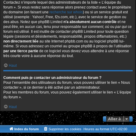
Contactez n’importe lequel des administrateurs de la liste « L’équipe du
forum ». Si vous restez sans réponse alors prenez contact avec le propriétaire
du domaine (en faisant une
recherche sur whois
) ou si un service gratuit est
utilisé (exemple : Yahoo!, Free, f2s.com, etc.), avec le service de gestion ou
des abus. Notez que phpBB Limited
n’a absolument aucun contrôle
et ne
peut être, en aucun cas, tenu pour responsable sur
comment
,
où
ou
par qui
ce
forum est utilisé. Il est inutile de contacter phpBB Limited pour toute question
légale (cessions et désistements, responsabilité, propos diffamatoires, etc.)
non directement liée
au site Internet phpbb.com ou au logiciel phpBB lui-
même. Si vous adressez un courriel au groupe phpBB à propos de l’utilisation
par une tierce partie
de ce logiciel vous devez vous attendre à une réponse
très courte voire à aucune réponse du tout.
Haut
Comment puis-je contacter un administrateur du forum ?
Pour l’ensemble des utilisateurs du forum, vous pouvez utiliser le lien « Nous
contacter », si ce dernier a été activé par un administrateur.
Pour les membres du forum, vous pouvez également utiliser le lien « L’équipe
du forum ».
Haut
Aller à
Index du forum
Supprimer les cookies
Heures au format
UTC+02:00