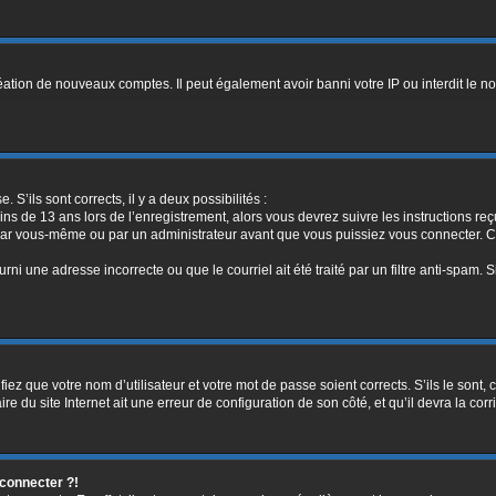
réation de nouveaux comptes. Il peut également avoir banni votre IP ou interdit le no
. S’ils sont corrects, il y a deux possibilités :
ins de 13 ans lors de l’enregistrement, alors vous devrez suivre les instructions r
par vous-même ou par un administrateur avant que vous puissiez vous connecter. Cet
rni une adresse incorrecte ou que le courriel ait été traité par un filtre anti-spam. 
iez que votre nom d’utilisateur et votre mot de passe soient corrects. S’ils le sont,
e du site Internet ait une erreur de configuration de son côté, et qu’il devra la corri
 connecter ?!