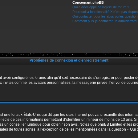
Concernant phpBB
Qui a développé ce logiciel de forum ?
Pourquoi la fonctionnalité X n’est pas dispon
Qui contacter pour les abus ou les questio
Comment puis-je contacter un administrateu
Problèmes de connexion et d’enregistrement
t avoir configuré les forums afin qu’il soit nécessaire de s’enregistrer pour poster
x invités comme les avatars personnalisés, la messagerie privée, l’envoi de courri
t une loi aux États-Unis qui dit que les sites Internet pouvant recueillir des infor
ollecte de ces informations permettant d’identifier un mineur de moins de 13 ans. S
tez un conseiller juridique pour obtenir son avis. Notez que phpBB Limited et les pr
égales de toutes sortes, à l’exception de celles mentionnées dans la question « Qui