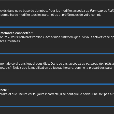
ockés dans notre base de données. Pour les modifier, accédez au
Panneau de l’util
 permettra de modifier tous les paramètres et préférences de votre compte.
s membres connectés ?
forum », vous trouverez l’option
Cacher mon statut en ligne
. Si vous activez cette o
res invisibles.
ifférent de celui dans lequel vous êtes. Dans ce cas, accédez au
panneau de l’utilisa
ney, etc.). Notez que la modification du fuseau horaire, comme la plupart des para
recte !
aire et que l’heure est toujours incorrecte, il se peut que le serveur ne soit pas à