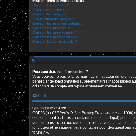
Mise en forme et types de sujets
Que sont les BBCodes ?
Puis-je utiliser le HTML ?
Que sont les smileys ?
Puis-je publier des images ?
Que sont les annonces globales ?
Que sont les annonces ?
Que sont les sujets épinglés ?
Que sont les sujets verrouillés ?
Que sont les icônes de sujet ?
Pourquoi dois-je m’enregistrer ?
Vous pouvez ne pas le faire, mais l’administrateur du forum peu
bénéficier de fonctionnalités supplémentaires inaccessibles au
création d’un compte est rapide et vivement conseillée.
Haut
Que signifie COPPA ?
COPPA (ou
Children’s Online Privacy Protection Act
de 1998) es
consentement écrit des parents (ou d’un tuteur légal) pour la c
vous enregistrez ou que quelqu’un le fait à votre place, contac
juridiques et ne sauraient être contactés pour des questions l
forum ? ».