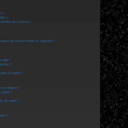
s !
bles !
n membre de ce forum !
ateurs de ma liste d’amis ou d’ignorés ?
sultat ?
anche ?!
ages et sujets ?
a surveillance ?
 sujets ?
es de sujets ?
orum ?