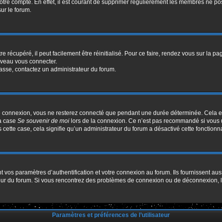
votre compte. En effet, il est courant de supprimer régulièrement les membres ne pos
sur le forum.
 récupéré, il peut facilement être réinitialisé. Pour ce faire, rendez vous sur la p
uveau vous connecter.
passe, contactez un administrateur du forum.
e connexion, vous ne resterez connecté que pendant une durée déterminée. Cela em
la case
Se souvenir de moi
lors de la connexion. Ce n’est pas recommandé si vous u
s cette case, cela signifie qu’un administrateur du forum a désactivé cette fonctionna
os paramètres d’authentification et votre connexion au forum. Ils fournissent aussi
ateur du forum. Si vous rencontrez des problèmes de connexion ou de déconnexion, l
Paramètres et préférences de l’utilisateur