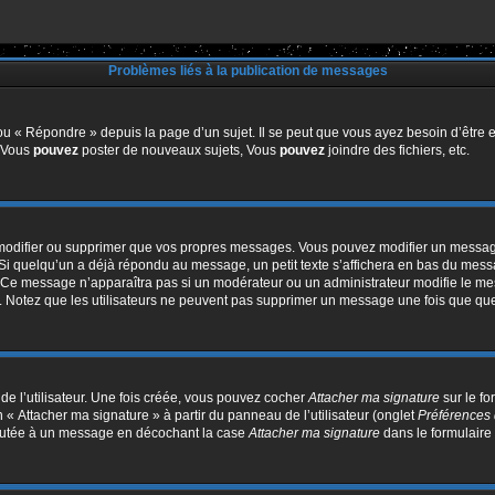
Problèmes liés à la publication de messages
u « Répondre » depuis la page d’un sujet. Il se peut que vous ayez besoin d’être e
: Vous
pouvez
poster de nouveaux sujets, Vous
pouvez
joindre des fichiers, etc.
modifier ou supprimer que vos propres messages. Vous pouvez modifier un message
quelqu’un a déjà répondu au message, un petit texte s’affichera en bas du message 
n. Ce message n’apparaîtra pas si un modérateur ou un administrateur modifie le mes
ive. Notez que les utilisateurs ne peuvent pas supprimer un message une fois que qu
e l’utilisateur. Une fois créée, vous pouvez cocher
Attacher ma signature
sur le f
 « Attacher ma signature » à partir du panneau de l’utilisateur (onglet
Préférences 
joutée à un message en décochant la case
Attacher ma signature
dans le formulaire