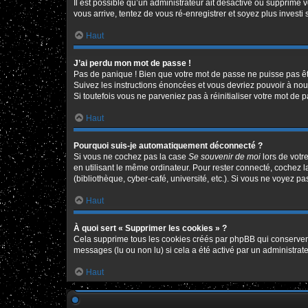
Il est possible qu’un administrateur ait désactivé ou supprimé 
vous arrive, tentez de vous ré-enregistrer et soyez plus investi 
Haut
J’ai perdu mon mot de passe !
Pas de panique ! Bien que votre mot de passe ne puisse pas être
Suivez les instructions énoncées et vous devriez pouvoir à no
Si toutefois vous ne parveniez pas à réinitialiser votre mot de 
Haut
Pourquoi suis-je automatiquement déconnecté ?
Si vous ne cochez pas la case
Se souvenir de moi
lors de votr
en utilisant le même ordinateur. Pour rester connecté, cochez 
(bibliothèque, cyber-café, université, etc.). Si vous ne voyez pa
Haut
À quoi sert « Supprimer les cookies » ?
Cela supprime tous les cookies créés par phpBB qui conservent v
messages (lu ou non lu) si cela a été activé par un administr
Haut