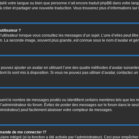
installé votre langue ou bien que personne n’ait encore traduit phpBB dans votre l
s à créer et partager une nouvelle traduction. Vous trouverez plus d’informations sur 
tilisateur ?
’utilisateur lorsque vous consultez les messages d’un sujet. L’une d’elles peut êtr
rum. La seconde image, souvent plus grande, est connue sous le nom d’avatar et 
s pouvez ajouter un avatar en utilisant l’une des quatre méthodes d’avatar suivantes 
ont ils sont mis à disposition. Si vous ne pouvez pas utiliser d’avatar, contactez un
diquent le nombre de messages postés ou identifient certains membres tels que les 
ar l’administrateur du forum. Évitez de poster des messages sur le forum dans le seu
ministrateur) peut facilement abaisser votre compteur de messages.
mande de me connecter !?
re intégré (si la fonction a été activée par l’administrateur). Ceci pour empêcher l’u