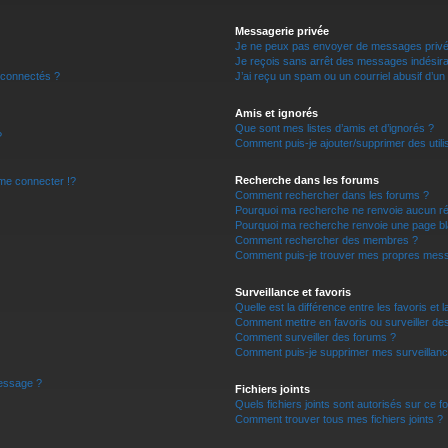
r
Messagerie privée
Je ne peux pas envoyer de messages privé
Je reçois sans arrêt des messages indésira
 connectés ?
J’ai reçu un spam ou un courriel abusif d’u
Amis et ignorés
Que sont mes listes d’amis et d’ignorés ?
?
Comment puis-je ajouter/supprimer des utilis
Recherche dans les forums
e connecter !?
Comment rechercher dans les forums ?
Pourquoi ma recherche ne renvoie aucun ré
Pourquoi ma recherche renvoie une page bl
Comment rechercher des membres ?
Comment puis-je trouver mes propres mess
Surveillance et favoris
Quelle est la différence entre les favoris et l
Comment mettre en favoris ou surveiller des
Comment surveiller des forums ?
Comment puis-je supprimer mes surveillanc
message ?
Fichiers joints
Quels fichiers joints sont autorisés sur ce f
Comment trouver tous mes fichiers joints ?