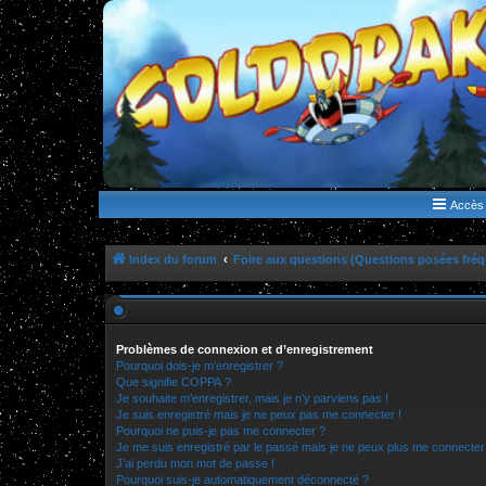
WWW.GOLDORAKGO.COM
le site de la Lune Rouge
Accès 
Index du forum
Foire aux questions (Questions posées fr
Problèmes de connexion et d’enregistrement
Pourquoi dois-je m’enregistrer ?
Que signifie COPPA ?
Je souhaite m’enregistrer, mais je n’y parviens pas !
Je suis enregistré mais je ne peux pas me connecter !
Pourquoi ne puis-je pas me connecter ?
Je me suis enregistré par le passé mais je ne peux plus me connecter
J’ai perdu mon mot de passe !
Pourquoi suis-je automatiquement déconnecté ?