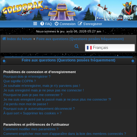
WWW.GOLDORAKGO.COM
le site de la Lune Rouge
FAQ
Connexion
S’enregistrer
Nous sommes le jeu. août 06, 2026 05:27 am
Index du forum
Foire aux questions (Questions posées fréquemment)
R
Français
e
Foire aux questions (Questions posées fréquemment)
c
h
Problèmes de connexion et d’enregistrement
e
Pourquoi dois-je m’enregistrer ?
Que signifie COPPA ?
r
Je souhaite m’enregistrer, mais je n’y parviens pas !
Je suis enregistré mais je ne peux pas me connecter !
c
Pourquoi ne puis-je pas me connecter ?
h
Je me suis enregistré par le passé mais je ne peux plus me connecter ?!
J’ai perdu mon mot de passe !
e
Pourquoi suis-je automatiquement déconnecté ?
r
À quoi sert « Supprimer les cookies » ?
Paramètres et préférences de l’utilisateur
Comment modifier mes paramètres ?
Comment empêcher mon nom d’apparaître dans la liste des membres connectés ?