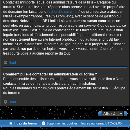
Contactez n’importe lequel des administrateurs de la liste « L’équipe du
forum ». Si vous restez sans réponse alors prenez contact avec le propriétaire
du domaine (en faisant une
recherche sur whois
) ou si un service gratuit est
utilisé (exemple : Yahoo!, Free, f2s.com, etc.), avec le service de gestion ou
des abus. Notez que phpBB Limited
n’a absolument aucun contrôle
et ne
peut être, en aucun cas, tenu pour responsable sur
comment
,
où
ou
par qui
ce
forum est utilisé. Il est inutile de contacter phpBB Limited pour toute question
légale (cessions et désistements, responsabilité, propos diffamatoires, etc.)
non directement liée
au site Internet phpbb.com ou au logiciel phpBB lui-
même. Si vous adressez un courriel au groupe phpBB à propos de l’utilisation
par une tierce partie
de ce logiciel vous devez vous attendre à une réponse
très courte voire à aucune réponse du tout.
Haut
Comment puis-je contacter un administrateur du forum ?
Pour l’ensemble des utilisateurs du forum, vous pouvez utiliser le lien « Nous
contacter », si ce dernier a été activé par un administrateur.
Pour les membres du forum, vous pouvez également utiliser le lien « L’équipe
du forum ».
Haut
Aller à
Index du forum
Supprimer les cookies
Heures au format
UTC+02:00