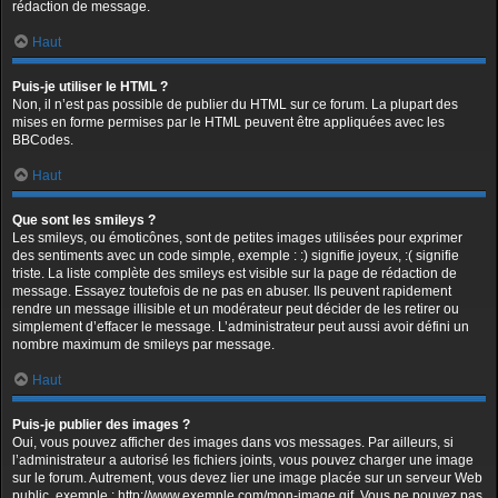
rédaction de message.
Haut
Puis-je utiliser le HTML ?
Non, il n’est pas possible de publier du HTML sur ce forum. La plupart des
mises en forme permises par le HTML peuvent être appliquées avec les
BBCodes.
Haut
Que sont les smileys ?
Les smileys, ou émoticônes, sont de petites images utilisées pour exprimer
des sentiments avec un code simple, exemple : :) signifie joyeux, :( signifie
triste. La liste complète des smileys est visible sur la page de rédaction de
message. Essayez toutefois de ne pas en abuser. Ils peuvent rapidement
rendre un message illisible et un modérateur peut décider de les retirer ou
simplement d’effacer le message. L’administrateur peut aussi avoir défini un
nombre maximum de smileys par message.
Haut
Puis-je publier des images ?
Oui, vous pouvez afficher des images dans vos messages. Par ailleurs, si
l’administrateur a autorisé les fichiers joints, vous pouvez charger une image
sur le forum. Autrement, vous devez lier une image placée sur un serveur Web
public, exemple : http://www.exemple.com/mon-image.gif. Vous ne pouvez pas