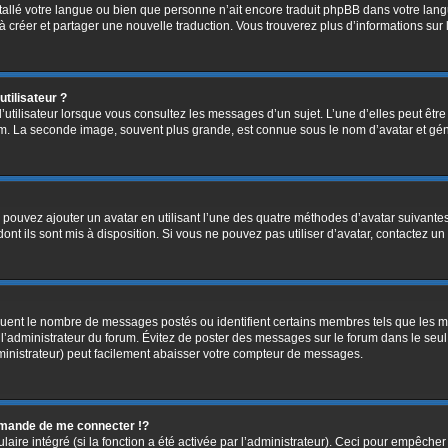
installé votre langue ou bien que personne n’ait encore traduit phpBB dans votre l
s à créer et partager une nouvelle traduction. Vous trouverez plus d’informations sur 
tilisateur ?
’utilisateur lorsque vous consultez les messages d’un sujet. L’une d’elles peut êtr
rum. La seconde image, souvent plus grande, est connue sous le nom d’avatar et 
s pouvez ajouter un avatar en utilisant l’une des quatre méthodes d’avatar suivantes 
ont ils sont mis à disposition. Si vous ne pouvez pas utiliser d’avatar, contactez un
diquent le nombre de messages postés ou identifient certains membres tels que les 
ar l’administrateur du forum. Évitez de poster des messages sur le forum dans le seu
ministrateur) peut facilement abaisser votre compteur de messages.
mande de me connecter !?
re intégré (si la fonction a été activée par l’administrateur). Ceci pour empêcher l’u