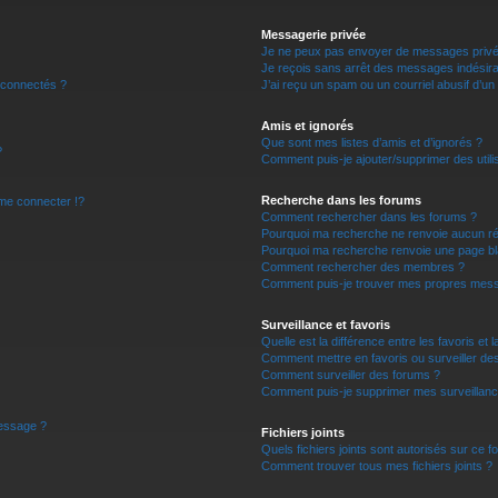
r
Messagerie privée
Je ne peux pas envoyer de messages privé
Je reçois sans arrêt des messages indésira
 connectés ?
J’ai reçu un spam ou un courriel abusif d’u
Amis et ignorés
Que sont mes listes d’amis et d’ignorés ?
?
Comment puis-je ajouter/supprimer des utilis
Recherche dans les forums
e connecter !?
Comment rechercher dans les forums ?
Pourquoi ma recherche ne renvoie aucun ré
Pourquoi ma recherche renvoie une page bl
Comment rechercher des membres ?
Comment puis-je trouver mes propres mess
Surveillance et favoris
Quelle est la différence entre les favoris et l
Comment mettre en favoris ou surveiller des
Comment surveiller des forums ?
Comment puis-je supprimer mes surveillanc
message ?
Fichiers joints
Quels fichiers joints sont autorisés sur ce f
Comment trouver tous mes fichiers joints ?