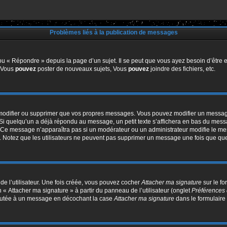
Problèmes liés à la publication de messages
u « Répondre » depuis la page d’un sujet. Il se peut que vous ayez besoin d’être e
: Vous
pouvez
poster de nouveaux sujets, Vous
pouvez
joindre des fichiers, etc.
modifier ou supprimer que vos propres messages. Vous pouvez modifier un message
quelqu’un a déjà répondu au message, un petit texte s’affichera en bas du message 
n. Ce message n’apparaîtra pas si un modérateur ou un administrateur modifie le mes
ive. Notez que les utilisateurs ne peuvent pas supprimer un message une fois que qu
e l’utilisateur. Une fois créée, vous pouvez cocher
Attacher ma signature
sur le f
 « Attacher ma signature » à partir du panneau de l’utilisateur (onglet
Préférences 
joutée à un message en décochant la case
Attacher ma signature
dans le formulaire