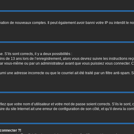
réation de nouveaux comptes. Il peut également avoir banni votre IP ou interdit le no
. S’ils sont corrects, il y a deux possibilités :
ins de 13 ans lors de l’enregistrement, alors vous devrez suivre les instructions r
par vous-même ou par un administrateur avant que vous puissiez vous connecter. Cet
rni une adresse incorrecte ou que le courriel ait été traité par un filtre anti-spam. 
iez que votre nom d’utilisateur et votre mot de passe soient corrects. S’ils le sont,
e du site Internet ait une erreur de configuration de son côté, et qu’il devra la corri
 connecter ?!