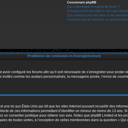
Concernant phpBB
Qui a développé ce logiciel de forum ?
Pourquoi la fonctionnalité X n’est pas dispon
Qui contacter pour les abus ou les questio
Comment puis-je contacter un administrateu
Problèmes de connexion et d’enregistrement
t avoir configuré les forums afin qu’il soit nécessaire de s’enregistrer pour poster
x invités comme les avatars personnalisés, la messagerie privée, l’envoi de courri
t une loi aux États-Unis qui dit que les sites Internet pouvant recueillir des infor
ollecte de ces informations permettant d’identifier un mineur de moins de 13 ans. S
tez un conseiller juridique pour obtenir son avis. Notez que phpBB Limited et les pr
égales de toutes sortes, à l’exception de celles mentionnées dans la question « Qui