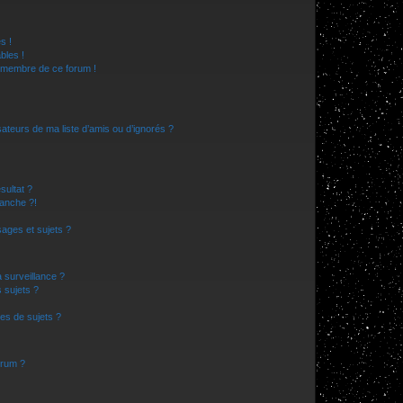
s !
bles !
n membre de ce forum !
ateurs de ma liste d’amis ou d’ignorés ?
sultat ?
anche ?!
ages et sujets ?
a surveillance ?
 sujets ?
es de sujets ?
orum ?