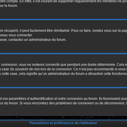
votre compte. En effet, il est courant de supprimer régulièrement les membres ne pos
sur le forum.
 récupéré, il peut facilement être réinitialisé. Pour ce faire, rendez vous sur la p
uveau vous connecter.
passe, contactez un administrateur du forum.
e connexion, vous ne resterez connecté que pendant une durée déterminée. Cela em
la case
Se souvenir de moi
lors de la connexion. Ce n’est pas recommandé si vous u
s cette case, cela signifie qu’un administrateur du forum a désactivé cette fonctionna
os paramètres d’authentification et votre connexion au forum. Ils fournissent aussi
ateur du forum. Si vous rencontrez des problèmes de connexion ou de déconnexion, l
Paramètres et préférences de l’utilisateur