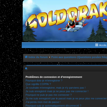
WWW.GOLDORAKGO.COM
le site de la Lune Rouge
Accès 
Index du forum
Foire aux questions (Questions posées fr
Problèmes de connexion et d’enregistrement
Pourquoi dois-je m’enregistrer ?
Que signifie COPPA ?
Je souhaite m’enregistrer, mais je n’y parviens pas !
Je suis enregistré mais je ne peux pas me connecter !
Pourquoi ne puis-je pas me connecter ?
Je me suis enregistré par le passé mais je ne peux plus me connecter
J’ai perdu mon mot de passe !
Pourquoi suis-je automatiquement déconnecté ?