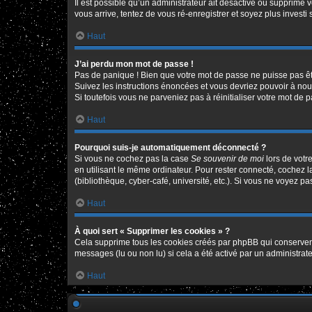
Il est possible qu’un administrateur ait désactivé ou supprimé 
vous arrive, tentez de vous ré-enregistrer et soyez plus investi 
Haut
J’ai perdu mon mot de passe !
Pas de panique ! Bien que votre mot de passe ne puisse pas être
Suivez les instructions énoncées et vous devriez pouvoir à no
Si toutefois vous ne parveniez pas à réinitialiser votre mot de 
Haut
Pourquoi suis-je automatiquement déconnecté ?
Si vous ne cochez pas la case
Se souvenir de moi
lors de votr
en utilisant le même ordinateur. Pour rester connecté, cochez 
(bibliothèque, cyber-café, université, etc.). Si vous ne voyez pa
Haut
À quoi sert « Supprimer les cookies » ?
Cela supprime tous les cookies créés par phpBB qui conservent v
messages (lu ou non lu) si cela a été activé par un administr
Haut