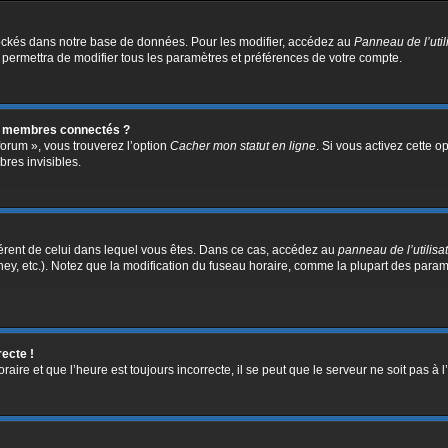
ockés dans notre base de données. Pour les modifier, accédez au
Panneau de l’util
 permettra de modifier tous les paramètres et préférences de votre compte.
s membres connectés ?
forum », vous trouverez l’option
Cacher mon statut en ligne
. Si vous activez cette o
res invisibles.
ifférent de celui dans lequel vous êtes. Dans ce cas, accédez au
panneau de l’utilisa
ney, etc.). Notez que la modification du fuseau horaire, comme la plupart des para
recte !
aire et que l’heure est toujours incorrecte, il se peut que le serveur ne soit pas à