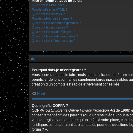
Mise en forme et types de sujets
Que sont les BBCodes ?
Puis-je utiliser le HTML ?
Que sont les smileys ?
Puis-je publier des images ?
Que sont les annonces globales ?
Que sont les annonces ?
Que sont les sujets épinglés ?
Que sont les sujets verrouillés ?
Que sont les icônes de sujet ?
Pourquoi dois-je m’enregistrer ?
Vous pouvez ne pas le faire, mais l’administrateur du forum peu
bénéficier de fonctionnalités supplémentaires inaccessibles au
création d’un compte est rapide et vivement conseillée.
Haut
Que signifie COPPA ?
COPPA (ou
Children’s Online Privacy Protection Act
de 1998) es
consentement écrit des parents (ou d’un tuteur légal) pour la c
vous enregistrez ou que quelqu’un le fait à votre place, contac
juridiques et ne sauraient être contactés pour des questions l
forum ? ».