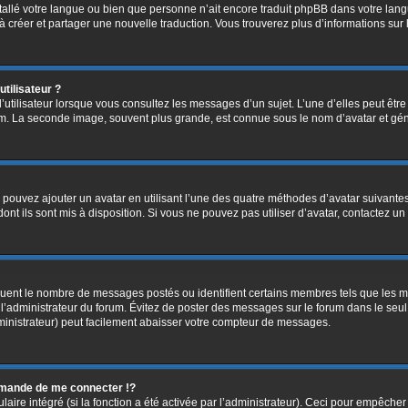
installé votre langue ou bien que personne n’ait encore traduit phpBB dans votre l
s à créer et partager une nouvelle traduction. Vous trouverez plus d’informations sur 
tilisateur ?
’utilisateur lorsque vous consultez les messages d’un sujet. L’une d’elles peut êtr
rum. La seconde image, souvent plus grande, est connue sous le nom d’avatar et 
s pouvez ajouter un avatar en utilisant l’une des quatre méthodes d’avatar suivantes 
ont ils sont mis à disposition. Si vous ne pouvez pas utiliser d’avatar, contactez un
diquent le nombre de messages postés ou identifient certains membres tels que les 
ar l’administrateur du forum. Évitez de poster des messages sur le forum dans le seu
ministrateur) peut facilement abaisser votre compteur de messages.
mande de me connecter !?
re intégré (si la fonction a été activée par l’administrateur). Ceci pour empêcher l’u