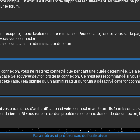
votre compte. En effet, il est courant de supprimer régulièrement les membres ne pos
sur le forum.
 récupéré, il peut facilement être réinitialisé. Pour ce faire, rendez vous sur la p
uveau vous connecter.
passe, contactez un administrateur du forum.
e connexion, vous ne resterez connecté que pendant une durée déterminée. Cela em
la case
Se souvenir de moi
lors de la connexion. Ce n’est pas recommandé si vous u
s cette case, cela signifie qu’un administrateur du forum a désactivé cette fonctionna
os paramètres d’authentification et votre connexion au forum. Ils fournissent aussi
ateur du forum. Si vous rencontrez des problèmes de connexion ou de déconnexion, l
Paramètres et préférences de l’utilisateur