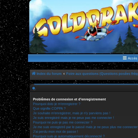
WWW.GOLDORAKGO.COM
le site de la Lune Rouge
Accès 
Index du forum
Foire aux questions (Questions posées fr
Problèmes de connexion et d’enregistrement
Pourquoi dois-je m’enregistrer ?
Que signifie COPPA ?
Je souhaite m’enregistrer, mais je n’y parviens pas !
Je suis enregistré mais je ne peux pas me connecter !
Pourquoi ne puis-je pas me connecter ?
Je me suis enregistré par le passé mais je ne peux plus me connecter
J’ai perdu mon mot de passe !
Pourquoi suis-je automatiquement déconnecté ?