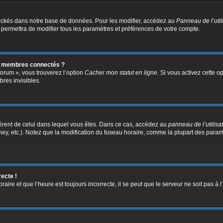
ockés dans notre base de données. Pour les modifier, accédez au
Panneau de l’util
 permettra de modifier tous les paramètres et préférences de votre compte.
s membres connectés ?
forum », vous trouverez l’option
Cacher mon statut en ligne
. Si vous activez cette o
res invisibles.
ifférent de celui dans lequel vous êtes. Dans ce cas, accédez au
panneau de l’utilisa
ney, etc.). Notez que la modification du fuseau horaire, comme la plupart des para
recte !
aire et que l’heure est toujours incorrecte, il se peut que le serveur ne soit pas à