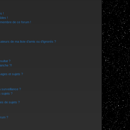
s !
bles !
n membre de ce forum !
ateurs de ma liste d’amis ou d’ignorés ?
sultat ?
anche ?!
ages et sujets ?
a surveillance ?
 sujets ?
es de sujets ?
orum ?