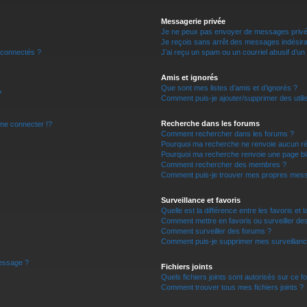
r
Messagerie privée
Je ne peux pas envoyer de messages privé
Je reçois sans arrêt des messages indésira
 connectés ?
J’ai reçu un spam ou un courriel abusif d’u
Amis et ignorés
Que sont mes listes d’amis et d’ignorés ?
?
Comment puis-je ajouter/supprimer des utilis
Recherche dans les forums
e connecter !?
Comment rechercher dans les forums ?
Pourquoi ma recherche ne renvoie aucun ré
Pourquoi ma recherche renvoie une page bl
Comment rechercher des membres ?
Comment puis-je trouver mes propres mess
Surveillance et favoris
Quelle est la différence entre les favoris et l
Comment mettre en favoris ou surveiller des
Comment surveiller des forums ?
Comment puis-je supprimer mes surveillanc
message ?
Fichiers joints
Quels fichiers joints sont autorisés sur ce f
Comment trouver tous mes fichiers joints ?