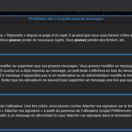
Problèmes liés à la publication de messages
u « Répondre » depuis la page d’un sujet. Il se peut que vous ayez besoin d’être e
: Vous
pouvez
poster de nouveaux sujets, Vous
pouvez
joindre des fichiers, etc.
modifier ou supprimer que vos propres messages. Vous pouvez modifier un message
quelqu’un a déjà répondu au message, un petit texte s’affichera en bas du message 
n. Ce message n’apparaîtra pas si un modérateur ou un administrateur modifie le mes
ive. Notez que les utilisateurs ne peuvent pas supprimer un message une fois que qu
e l’utilisateur. Une fois créée, vous pouvez cocher
Attacher ma signature
sur le f
 « Attacher ma signature » à partir du panneau de l’utilisateur (onglet
Préférences 
joutée à un message en décochant la case
Attacher ma signature
dans le formulaire