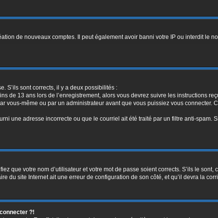
réation de nouveaux comptes. Il peut également avoir banni votre IP ou interdit le no
. S’ils sont corrects, il y a deux possibilités :
ins de 13 ans lors de l’enregistrement, alors vous devrez suivre les instructions r
par vous-même ou par un administrateur avant que vous puissiez vous connecter. Cet
rni une adresse incorrecte ou que le courriel ait été traité par un filtre anti-spam. 
iez que votre nom d’utilisateur et votre mot de passe soient corrects. S’ils le sont,
e du site Internet ait une erreur de configuration de son côté, et qu’il devra la corri
 connecter ?!