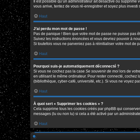
Il est possible qu’un administrateur ait désactivé ou supprimé 
vous arrive, tentez de vous ré-enregistrer et soyez plus investi 
Haut
J’ai perdu mon mot de passe !
Pas de panique ! Bien que votre mot de passe ne puisse pas être
Suivez les instructions énoncées et vous devriez pouvoir à no
Si toutefois vous ne parveniez pas à réinitialiser votre mot de 
Haut
Pourquoi suis-je automatiquement déconnecté ?
Si vous ne cochez pas la case
Se souvenir de moi
lors de votr
en utilisant le même ordinateur. Pour rester connecté, cochez 
(bibliothèque, cyber-café, université, etc.). Si vous ne voyez pa
Haut
À quoi sert « Supprimer les cookies » ?
Cela supprime tous les cookies créés par phpBB qui conservent v
messages (lu ou non lu) si cela a été activé par un administr
Haut