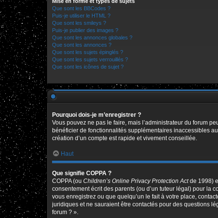
Mise en forme et types de sujets
Que sont les BBCodes ?
Puis-je utiliser le HTML ?
Que sont les smileys ?
Puis-je publier des images ?
Que sont les annonces globales ?
Que sont les annonces ?
Que sont les sujets épinglés ?
Que sont les sujets verrouillés ?
Que sont les icônes de sujet ?
Pourquoi dois-je m’enregistrer ?
Vous pouvez ne pas le faire, mais l’administrateur du forum peu
bénéficier de fonctionnalités supplémentaires inaccessibles au
création d’un compte est rapide et vivement conseillée.
Haut
Que signifie COPPA ?
COPPA (ou
Children’s Online Privacy Protection Act
de 1998) es
consentement écrit des parents (ou d’un tuteur légal) pour la c
vous enregistrez ou que quelqu’un le fait à votre place, contac
juridiques et ne sauraient être contactés pour des questions l
forum ? ».