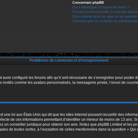
Concernant phpBB
Qui a développé ce logiciel de forum ?
Pourquoi la fonctionnalité X n’est pas dispon
Qui contacter pour les abus ou les questio
Comment puis-je contacter un administrateu
Problèmes de connexion et d’enregistrement
t avoir configuré les forums afin qu’il soit nécessaire de s’enregistrer pour poster
x invités comme les avatars personnalisés, la messagerie privée, l’envoi de courri
t une loi aux États-Unis qui dit que les sites Internet pouvant recueillir des infor
ollecte de ces informations permettant d’identifier un mineur de moins de 13 ans. S
tez un conseiller juridique pour obtenir son avis. Notez que phpBB Limited et les pr
égales de toutes sortes, à l’exception de celles mentionnées dans la question « Qui