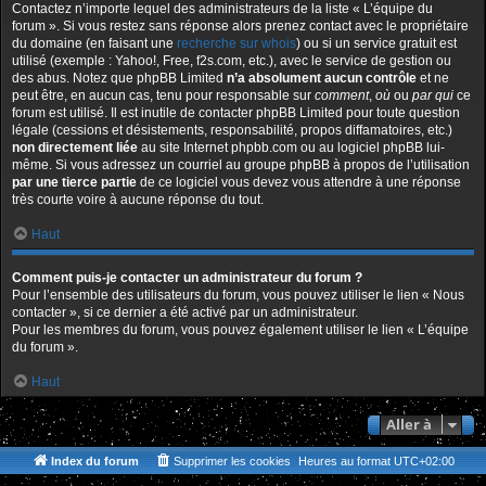
Contactez n’importe lequel des administrateurs de la liste « L’équipe du
forum ». Si vous restez sans réponse alors prenez contact avec le propriétaire
du domaine (en faisant une
recherche sur whois
) ou si un service gratuit est
utilisé (exemple : Yahoo!, Free, f2s.com, etc.), avec le service de gestion ou
des abus. Notez que phpBB Limited
n’a absolument aucun contrôle
et ne
peut être, en aucun cas, tenu pour responsable sur
comment
,
où
ou
par qui
ce
forum est utilisé. Il est inutile de contacter phpBB Limited pour toute question
légale (cessions et désistements, responsabilité, propos diffamatoires, etc.)
non directement liée
au site Internet phpbb.com ou au logiciel phpBB lui-
même. Si vous adressez un courriel au groupe phpBB à propos de l’utilisation
par une tierce partie
de ce logiciel vous devez vous attendre à une réponse
très courte voire à aucune réponse du tout.
Haut
Comment puis-je contacter un administrateur du forum ?
Pour l’ensemble des utilisateurs du forum, vous pouvez utiliser le lien « Nous
contacter », si ce dernier a été activé par un administrateur.
Pour les membres du forum, vous pouvez également utiliser le lien « L’équipe
du forum ».
Haut
Aller à
Index du forum
Supprimer les cookies
Heures au format
UTC+02:00