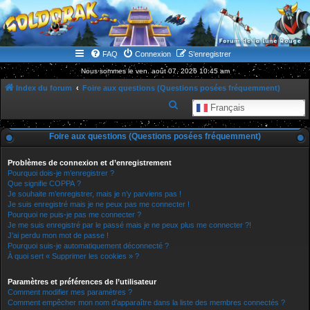
WWW.GOLDORAKGO.COM
le site de la Lune Rouge
FAQ
Connexion
S’enregistrer
Nous sommes le ven. août 07, 2026 10:45 am
Index du forum
Foire aux questions (Questions posées fréquemment)
R
Français
e
Foire aux questions (Questions posées fréquemment)
c
h
Problèmes de connexion et d’enregistrement
e
Pourquoi dois-je m’enregistrer ?
Que signifie COPPA ?
r
Je souhaite m’enregistrer, mais je n’y parviens pas !
Je suis enregistré mais je ne peux pas me connecter !
c
Pourquoi ne puis-je pas me connecter ?
h
Je me suis enregistré par le passé mais je ne peux plus me connecter ?!
J’ai perdu mon mot de passe !
e
Pourquoi suis-je automatiquement déconnecté ?
r
À quoi sert « Supprimer les cookies » ?
Paramètres et préférences de l’utilisateur
Comment modifier mes paramètres ?
Comment empêcher mon nom d’apparaître dans la liste des membres connectés ?