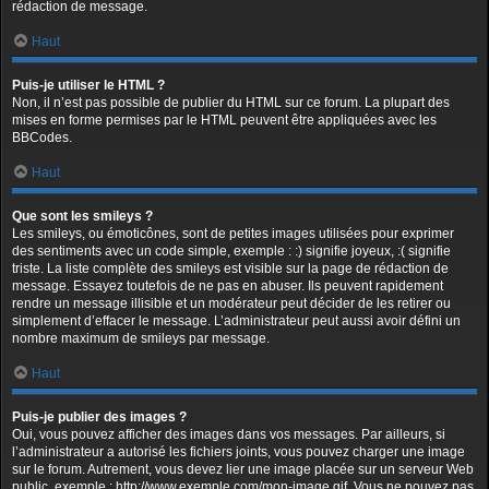
rédaction de message.
Haut
Puis-je utiliser le HTML ?
Non, il n’est pas possible de publier du HTML sur ce forum. La plupart des
mises en forme permises par le HTML peuvent être appliquées avec les
BBCodes.
Haut
Que sont les smileys ?
Les smileys, ou émoticônes, sont de petites images utilisées pour exprimer
des sentiments avec un code simple, exemple : :) signifie joyeux, :( signifie
triste. La liste complète des smileys est visible sur la page de rédaction de
message. Essayez toutefois de ne pas en abuser. Ils peuvent rapidement
rendre un message illisible et un modérateur peut décider de les retirer ou
simplement d’effacer le message. L’administrateur peut aussi avoir défini un
nombre maximum de smileys par message.
Haut
Puis-je publier des images ?
Oui, vous pouvez afficher des images dans vos messages. Par ailleurs, si
l’administrateur a autorisé les fichiers joints, vous pouvez charger une image
sur le forum. Autrement, vous devez lier une image placée sur un serveur Web
public, exemple : http://www.exemple.com/mon-image.gif. Vous ne pouvez pas