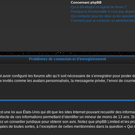
Concernant phpBB
Qui a développé ce logiciel de forum ?
Pourquoi la fonctionnalité X n’est pas dispon
Qui contacter pour les abus ou les questio
Comment puis-je contacter un administrateu
Problèmes de connexion et d’enregistrement
t avoir configuré les forums afin qu’il soit nécessaire de s’enregistrer pour poster
x invités comme les avatars personnalisés, la messagerie privée, l’envoi de courri
t une loi aux États-Unis qui dit que les sites Internet pouvant recueillir des infor
ollecte de ces informations permettant d’identifier un mineur de moins de 13 ans. S
tez un conseiller juridique pour obtenir son avis. Notez que phpBB Limited et les pr
égales de toutes sortes, à l’exception de celles mentionnées dans la question « Qui