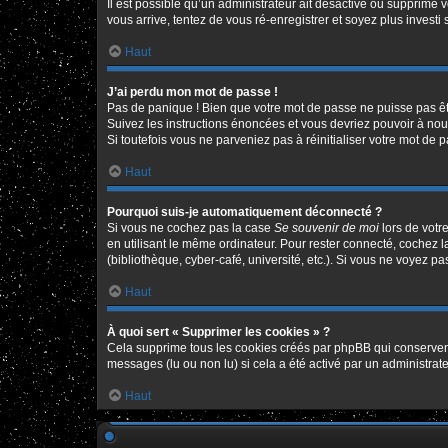
Il est possible qu’un administrateur ait désactivé ou supprimé 
vous arrive, tentez de vous ré-enregistrer et soyez plus investi 
Haut
J’ai perdu mon mot de passe !
Pas de panique ! Bien que votre mot de passe ne puisse pas être
Suivez les instructions énoncées et vous devriez pouvoir à no
Si toutefois vous ne parveniez pas à réinitialiser votre mot de 
Haut
Pourquoi suis-je automatiquement déconnecté ?
Si vous ne cochez pas la case
Se souvenir de moi
lors de votr
en utilisant le même ordinateur. Pour rester connecté, cochez 
(bibliothèque, cyber-café, université, etc.). Si vous ne voyez pa
Haut
À quoi sert « Supprimer les cookies » ?
Cela supprime tous les cookies créés par phpBB qui conservent v
messages (lu ou non lu) si cela a été activé par un administr
Haut