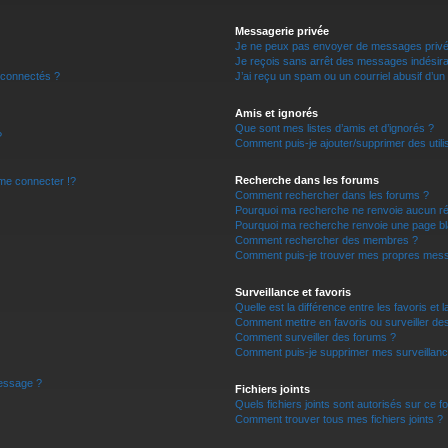
r
Messagerie privée
Je ne peux pas envoyer de messages privé
Je reçois sans arrêt des messages indésira
 connectés ?
J’ai reçu un spam ou un courriel abusif d’u
Amis et ignorés
Que sont mes listes d’amis et d’ignorés ?
?
Comment puis-je ajouter/supprimer des utilis
Recherche dans les forums
e connecter !?
Comment rechercher dans les forums ?
Pourquoi ma recherche ne renvoie aucun ré
Pourquoi ma recherche renvoie une page bl
Comment rechercher des membres ?
Comment puis-je trouver mes propres mess
Surveillance et favoris
Quelle est la différence entre les favoris et l
Comment mettre en favoris ou surveiller des
Comment surveiller des forums ?
Comment puis-je supprimer mes surveillanc
message ?
Fichiers joints
Quels fichiers joints sont autorisés sur ce f
Comment trouver tous mes fichiers joints ?