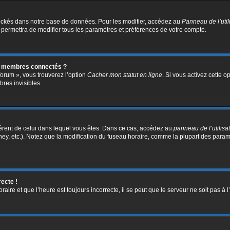
ockés dans notre base de données. Pour les modifier, accédez au
Panneau de l’util
 permettra de modifier tous les paramètres et préférences de votre compte.
s membres connectés ?
forum », vous trouverez l’option
Cacher mon statut en ligne
. Si vous activez cette o
res invisibles.
ifférent de celui dans lequel vous êtes. Dans ce cas, accédez au
panneau de l’utilisa
ney, etc.). Notez que la modification du fuseau horaire, comme la plupart des para
recte !
aire et que l’heure est toujours incorrecte, il se peut que le serveur ne soit pas à