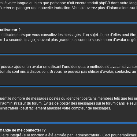
installé votre langue ou bien que personne n’ait encore traduit phpBB dans votre l
s à créer et partager une nouvelle traduction. Vous trouverez plus d’informations sur 
tilisateur ?
’utilisateur lorsque vous consultez les messages d’un sujet. L’une d’elles peut êtr
rum. La seconde image, souvent plus grande, est connue sous le nom d’avatar et 
s pouvez ajouter un avatar en utilisant l’une des quatre méthodes d’avatar suivantes 
ont ils sont mis à disposition. Si vous ne pouvez pas utiliser d’avatar, contactez un
diquent le nombre de messages postés ou identifient certains membres tels que les 
ar l’administrateur du forum. Évitez de poster des messages sur le forum dans le seu
ministrateur) peut facilement abaisser votre compteur de messages.
mande de me connecter !?
re intégré (si la fonction a été activée par l’administrateur). Ceci pour empêcher l’u