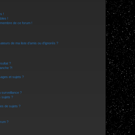
s !
bles !
n membre de ce forum !
ateurs de ma liste d’amis ou d’ignorés ?
sultat ?
anche ?!
ages et sujets ?
a surveillance ?
 sujets ?
es de sujets ?
orum ?