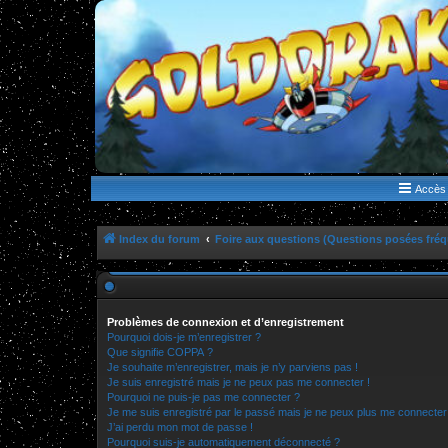
WWW.GOLDORAKGO.COM
le site de la Lune Rouge
Accès 
Index du forum
Foire aux questions (Questions posées fr
Problèmes de connexion et d’enregistrement
Pourquoi dois-je m’enregistrer ?
Que signifie COPPA ?
Je souhaite m’enregistrer, mais je n’y parviens pas !
Je suis enregistré mais je ne peux pas me connecter !
Pourquoi ne puis-je pas me connecter ?
Je me suis enregistré par le passé mais je ne peux plus me connecter
J’ai perdu mon mot de passe !
Pourquoi suis-je automatiquement déconnecté ?