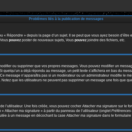
Problèmes liés à la publication de messages
u « Répondre » depuis la page d’un sujet. Il se peut que vous ayez besoin d’être e
: Vous
pouvez
poster de nouveaux sujets, Vous
pouvez
joindre des fichiers, etc.
modifier ou supprimer que vos propres messages. Vous pouvez modifier un message
quelqu’un a déjà répondu au message, un petit texte s’affichera en bas du message 
n. Ce message n’apparaîtra pas si un modérateur ou un administrateur modifie le mes
ive. Notez que les utilisateurs ne peuvent pas supprimer un message une fois que qu
e l’utilisateur. Une fois créée, vous pouvez cocher
Attacher ma signature
sur le f
 « Attacher ma signature » à partir du panneau de l’utilisateur (onglet
Préférences 
joutée à un message en décochant la case
Attacher ma signature
dans le formulaire