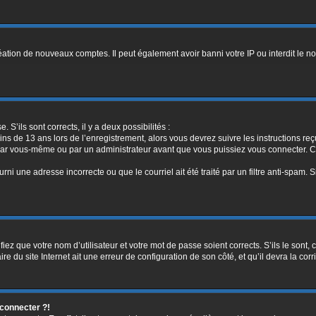
réation de nouveaux comptes. Il peut également avoir banni votre IP ou interdit le no
. S’ils sont corrects, il y a deux possibilités :
ins de 13 ans lors de l’enregistrement, alors vous devrez suivre les instructions r
par vous-même ou par un administrateur avant que vous puissiez vous connecter. Cet
rni une adresse incorrecte ou que le courriel ait été traité par un filtre anti-spam. 
iez que votre nom d’utilisateur et votre mot de passe soient corrects. S’ils le sont,
e du site Internet ait une erreur de configuration de son côté, et qu’il devra la corri
 connecter ?!