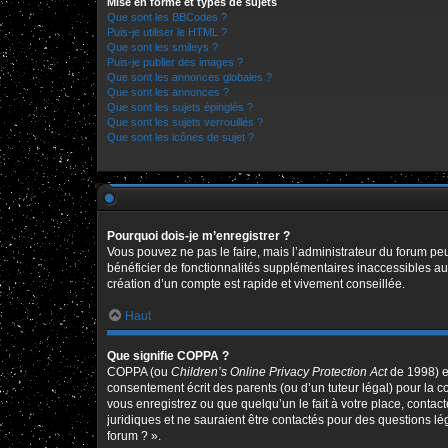
Mise en forme et types de sujets
Que sont les BBCodes ?
Puis-je utiliser le HTML ?
Que sont les smileys ?
Puis-je publier des images ?
Que sont les annonces globales ?
Que sont les annonces ?
Que sont les sujets épinglés ?
Que sont les sujets verrouillés ?
Que sont les icônes de sujet ?
Pourquoi dois-je m’enregistrer ?
Vous pouvez ne pas le faire, mais l’administrateur du forum peu
bénéficier de fonctionnalités supplémentaires inaccessibles au
création d’un compte est rapide et vivement conseillée.
Haut
Que signifie COPPA ?
COPPA (ou
Children’s Online Privacy Protection Act
de 1998) es
consentement écrit des parents (ou d’un tuteur légal) pour la c
vous enregistrez ou que quelqu’un le fait à votre place, contac
juridiques et ne sauraient être contactés pour des questions l
forum ? ».