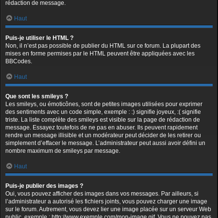
rédaction de message.
Haut
Puis-je utiliser le HTML ?
Non, il n’est pas possible de publier du HTML sur ce forum. La plupart des
mises en forme permises par le HTML peuvent être appliquées avec les
BBCodes.
Haut
Que sont les smileys ?
Les smileys, ou émoticônes, sont de petites images utilisées pour exprimer
des sentiments avec un code simple, exemple : :) signifie joyeux, :( signifie
triste. La liste complète des smileys est visible sur la page de rédaction de
message. Essayez toutefois de ne pas en abuser. Ils peuvent rapidement
rendre un message illisible et un modérateur peut décider de les retirer ou
simplement d’effacer le message. L’administrateur peut aussi avoir défini un
nombre maximum de smileys par message.
Haut
Puis-je publier des images ?
Oui, vous pouvez afficher des images dans vos messages. Par ailleurs, si
l’administrateur a autorisé les fichiers joints, vous pouvez charger une image
sur le forum. Autrement, vous devez lier une image placée sur un serveur Web
public, exemple : http://www.exemple.com/mon-image.gif. Vous ne pouvez pas