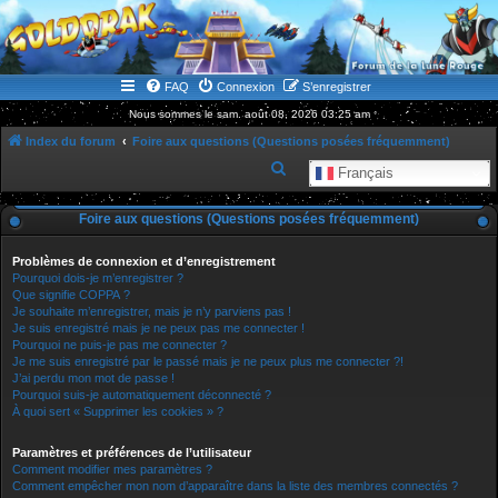
WWW.GOLDORAKGO.COM
le site de la Lune Rouge
FAQ
Connexion
S’enregistrer
Nous sommes le sam. août 08, 2026 03:25 am
Index du forum
Foire aux questions (Questions posées fréquemment)
R
Français
e
Foire aux questions (Questions posées fréquemment)
c
h
Problèmes de connexion et d’enregistrement
e
Pourquoi dois-je m’enregistrer ?
Que signifie COPPA ?
r
Je souhaite m’enregistrer, mais je n’y parviens pas !
Je suis enregistré mais je ne peux pas me connecter !
c
Pourquoi ne puis-je pas me connecter ?
h
Je me suis enregistré par le passé mais je ne peux plus me connecter ?!
J’ai perdu mon mot de passe !
e
Pourquoi suis-je automatiquement déconnecté ?
r
À quoi sert « Supprimer les cookies » ?
Paramètres et préférences de l’utilisateur
Comment modifier mes paramètres ?
Comment empêcher mon nom d’apparaître dans la liste des membres connectés ?