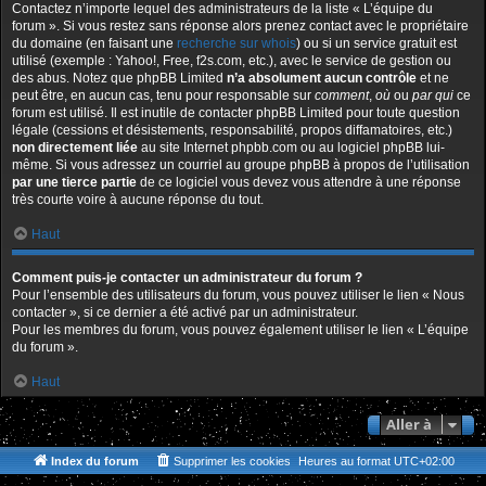
Contactez n’importe lequel des administrateurs de la liste « L’équipe du
forum ». Si vous restez sans réponse alors prenez contact avec le propriétaire
du domaine (en faisant une
recherche sur whois
) ou si un service gratuit est
utilisé (exemple : Yahoo!, Free, f2s.com, etc.), avec le service de gestion ou
des abus. Notez que phpBB Limited
n’a absolument aucun contrôle
et ne
peut être, en aucun cas, tenu pour responsable sur
comment
,
où
ou
par qui
ce
forum est utilisé. Il est inutile de contacter phpBB Limited pour toute question
légale (cessions et désistements, responsabilité, propos diffamatoires, etc.)
non directement liée
au site Internet phpbb.com ou au logiciel phpBB lui-
même. Si vous adressez un courriel au groupe phpBB à propos de l’utilisation
par une tierce partie
de ce logiciel vous devez vous attendre à une réponse
très courte voire à aucune réponse du tout.
Haut
Comment puis-je contacter un administrateur du forum ?
Pour l’ensemble des utilisateurs du forum, vous pouvez utiliser le lien « Nous
contacter », si ce dernier a été activé par un administrateur.
Pour les membres du forum, vous pouvez également utiliser le lien « L’équipe
du forum ».
Haut
Aller à
Index du forum
Supprimer les cookies
Heures au format
UTC+02:00