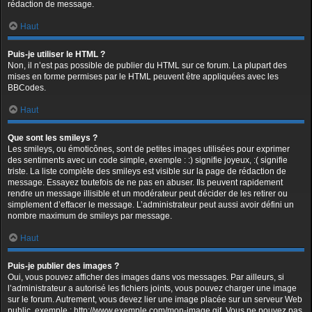
rédaction de message.
Haut
Puis-je utiliser le HTML ?
Non, il n’est pas possible de publier du HTML sur ce forum. La plupart des
mises en forme permises par le HTML peuvent être appliquées avec les
BBCodes.
Haut
Que sont les smileys ?
Les smileys, ou émoticônes, sont de petites images utilisées pour exprimer
des sentiments avec un code simple, exemple : :) signifie joyeux, :( signifie
triste. La liste complète des smileys est visible sur la page de rédaction de
message. Essayez toutefois de ne pas en abuser. Ils peuvent rapidement
rendre un message illisible et un modérateur peut décider de les retirer ou
simplement d’effacer le message. L’administrateur peut aussi avoir défini un
nombre maximum de smileys par message.
Haut
Puis-je publier des images ?
Oui, vous pouvez afficher des images dans vos messages. Par ailleurs, si
l’administrateur a autorisé les fichiers joints, vous pouvez charger une image
sur le forum. Autrement, vous devez lier une image placée sur un serveur Web
public, exemple : http://www.exemple.com/mon-image.gif. Vous ne pouvez pas