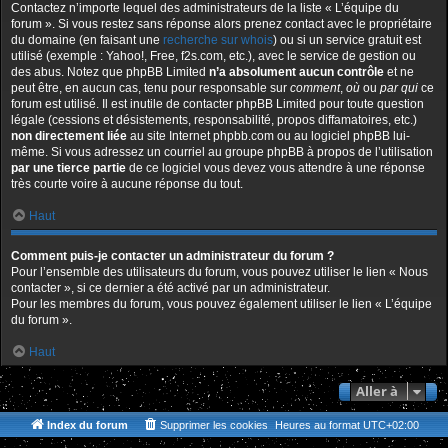
Contactez n’importe lequel des administrateurs de la liste « L’équipe du
forum ». Si vous restez sans réponse alors prenez contact avec le propriétaire
du domaine (en faisant une
recherche sur whois
) ou si un service gratuit est
utilisé (exemple : Yahoo!, Free, f2s.com, etc.), avec le service de gestion ou
des abus. Notez que phpBB Limited
n’a absolument aucun contrôle
et ne
peut être, en aucun cas, tenu pour responsable sur
comment
,
où
ou
par qui
ce
forum est utilisé. Il est inutile de contacter phpBB Limited pour toute question
légale (cessions et désistements, responsabilité, propos diffamatoires, etc.)
non directement liée
au site Internet phpbb.com ou au logiciel phpBB lui-
même. Si vous adressez un courriel au groupe phpBB à propos de l’utilisation
par une tierce partie
de ce logiciel vous devez vous attendre à une réponse
très courte voire à aucune réponse du tout.
Haut
Comment puis-je contacter un administrateur du forum ?
Pour l’ensemble des utilisateurs du forum, vous pouvez utiliser le lien « Nous
contacter », si ce dernier a été activé par un administrateur.
Pour les membres du forum, vous pouvez également utiliser le lien « L’équipe
du forum ».
Haut
Aller à
Index du forum
Supprimer les cookies
Heures au format
UTC+02:00