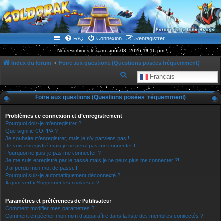
WWW.GOLDORAKGO.COM
le site de la Lune Rouge
FAQ
Connexion
S’enregistrer
Nous sommes le sam. août 08, 2026 19:16 pm
Index du forum
Foire aux questions (Questions posées fréquemment)
R
Français
e
Foire aux questions (Questions posées fréquemment)
c
h
Problèmes de connexion et d’enregistrement
e
Pourquoi dois-je m’enregistrer ?
Que signifie COPPA ?
r
Je souhaite m’enregistrer, mais je n’y parviens pas !
Je suis enregistré mais je ne peux pas me connecter !
c
Pourquoi ne puis-je pas me connecter ?
h
Je me suis enregistré par le passé mais je ne peux plus me connecter ?!
J’ai perdu mon mot de passe !
e
Pourquoi suis-je automatiquement déconnecté ?
r
À quoi sert « Supprimer les cookies » ?
Paramètres et préférences de l’utilisateur
Comment modifier mes paramètres ?
Comment empêcher mon nom d’apparaître dans la liste des membres connectés ?