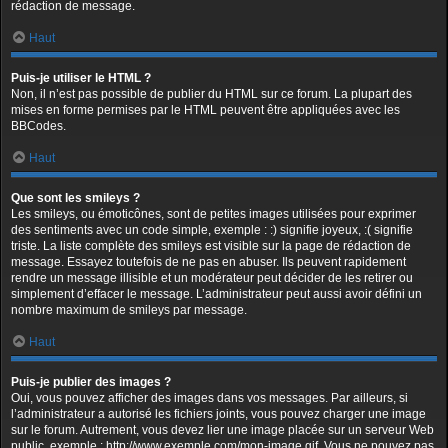
rédaction de message.
Haut
Puis-je utiliser le HTML ?
Non, il n’est pas possible de publier du HTML sur ce forum. La plupart des
mises en forme permises par le HTML peuvent être appliquées avec les
BBCodes.
Haut
Que sont les smileys ?
Les smileys, ou émoticônes, sont de petites images utilisées pour exprimer
des sentiments avec un code simple, exemple : :) signifie joyeux, :( signifie
triste. La liste complète des smileys est visible sur la page de rédaction de
message. Essayez toutefois de ne pas en abuser. Ils peuvent rapidement
rendre un message illisible et un modérateur peut décider de les retirer ou
simplement d’effacer le message. L’administrateur peut aussi avoir défini un
nombre maximum de smileys par message.
Haut
Puis-je publier des images ?
Oui, vous pouvez afficher des images dans vos messages. Par ailleurs, si
l’administrateur a autorisé les fichiers joints, vous pouvez charger une image
sur le forum. Autrement, vous devez lier une image placée sur un serveur Web
public, exemple : http://www.exemple.com/mon-image.gif. Vous ne pouvez pas