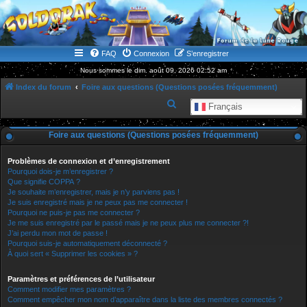
WWW.GOLDORAKGO.COM
le site de la Lune Rouge
FAQ
Connexion
S’enregistrer
Nous sommes le dim. août 09, 2026 02:52 am
Index du forum
Foire aux questions (Questions posées fréquemment)
R
Français
e
Foire aux questions (Questions posées fréquemment)
c
h
Problèmes de connexion et d’enregistrement
e
Pourquoi dois-je m’enregistrer ?
Que signifie COPPA ?
r
Je souhaite m’enregistrer, mais je n’y parviens pas !
Je suis enregistré mais je ne peux pas me connecter !
c
Pourquoi ne puis-je pas me connecter ?
h
Je me suis enregistré par le passé mais je ne peux plus me connecter ?!
J’ai perdu mon mot de passe !
e
Pourquoi suis-je automatiquement déconnecté ?
r
À quoi sert « Supprimer les cookies » ?
Paramètres et préférences de l’utilisateur
Comment modifier mes paramètres ?
Comment empêcher mon nom d’apparaître dans la liste des membres connectés ?