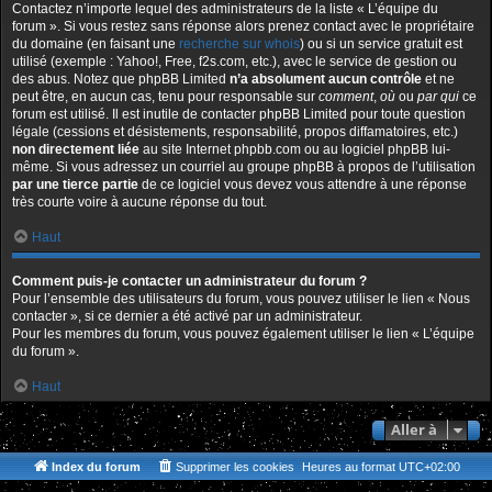
Contactez n’importe lequel des administrateurs de la liste « L’équipe du
forum ». Si vous restez sans réponse alors prenez contact avec le propriétaire
du domaine (en faisant une
recherche sur whois
) ou si un service gratuit est
utilisé (exemple : Yahoo!, Free, f2s.com, etc.), avec le service de gestion ou
des abus. Notez que phpBB Limited
n’a absolument aucun contrôle
et ne
peut être, en aucun cas, tenu pour responsable sur
comment
,
où
ou
par qui
ce
forum est utilisé. Il est inutile de contacter phpBB Limited pour toute question
légale (cessions et désistements, responsabilité, propos diffamatoires, etc.)
non directement liée
au site Internet phpbb.com ou au logiciel phpBB lui-
même. Si vous adressez un courriel au groupe phpBB à propos de l’utilisation
par une tierce partie
de ce logiciel vous devez vous attendre à une réponse
très courte voire à aucune réponse du tout.
Haut
Comment puis-je contacter un administrateur du forum ?
Pour l’ensemble des utilisateurs du forum, vous pouvez utiliser le lien « Nous
contacter », si ce dernier a été activé par un administrateur.
Pour les membres du forum, vous pouvez également utiliser le lien « L’équipe
du forum ».
Haut
Aller à
Index du forum
Supprimer les cookies
Heures au format
UTC+02:00