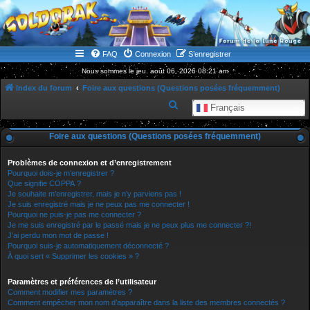
WWW.GOLDORAKGO.COM
le site de la Lune Rouge
FAQ
Connexion
S’enregistrer
Nous sommes le jeu. août 06, 2026 08:21 am
Index du forum
Foire aux questions (Questions posées fréquemment)
R
Français
e
Foire aux questions (Questions posées fréquemment)
c
h
Problèmes de connexion et d’enregistrement
e
Pourquoi dois-je m’enregistrer ?
Que signifie COPPA ?
r
Je souhaite m’enregistrer, mais je n’y parviens pas !
Je suis enregistré mais je ne peux pas me connecter !
c
Pourquoi ne puis-je pas me connecter ?
h
Je me suis enregistré par le passé mais je ne peux plus me connecter ?!
J’ai perdu mon mot de passe !
e
Pourquoi suis-je automatiquement déconnecté ?
r
À quoi sert « Supprimer les cookies » ?
Paramètres et préférences de l’utilisateur
Comment modifier mes paramètres ?
Comment empêcher mon nom d’apparaître dans la liste des membres connectés ?