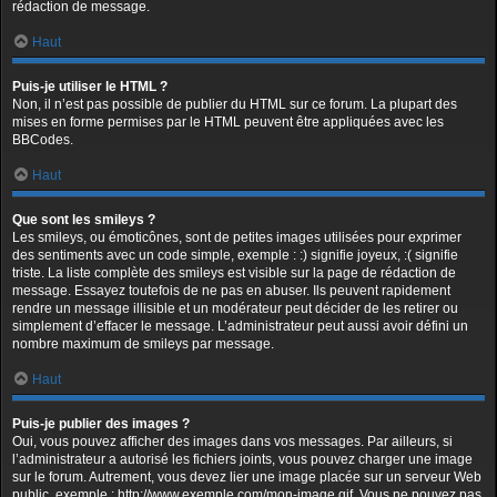
rédaction de message.
Haut
Puis-je utiliser le HTML ?
Non, il n’est pas possible de publier du HTML sur ce forum. La plupart des
mises en forme permises par le HTML peuvent être appliquées avec les
BBCodes.
Haut
Que sont les smileys ?
Les smileys, ou émoticônes, sont de petites images utilisées pour exprimer
des sentiments avec un code simple, exemple : :) signifie joyeux, :( signifie
triste. La liste complète des smileys est visible sur la page de rédaction de
message. Essayez toutefois de ne pas en abuser. Ils peuvent rapidement
rendre un message illisible et un modérateur peut décider de les retirer ou
simplement d’effacer le message. L’administrateur peut aussi avoir défini un
nombre maximum de smileys par message.
Haut
Puis-je publier des images ?
Oui, vous pouvez afficher des images dans vos messages. Par ailleurs, si
l’administrateur a autorisé les fichiers joints, vous pouvez charger une image
sur le forum. Autrement, vous devez lier une image placée sur un serveur Web
public, exemple : http://www.exemple.com/mon-image.gif. Vous ne pouvez pas