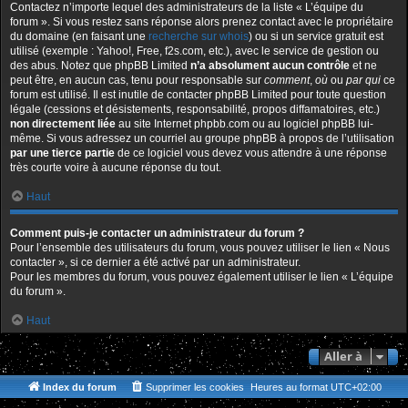
Contactez n’importe lequel des administrateurs de la liste « L’équipe du
forum ». Si vous restez sans réponse alors prenez contact avec le propriétaire
du domaine (en faisant une
recherche sur whois
) ou si un service gratuit est
utilisé (exemple : Yahoo!, Free, f2s.com, etc.), avec le service de gestion ou
des abus. Notez que phpBB Limited
n’a absolument aucun contrôle
et ne
peut être, en aucun cas, tenu pour responsable sur
comment
,
où
ou
par qui
ce
forum est utilisé. Il est inutile de contacter phpBB Limited pour toute question
légale (cessions et désistements, responsabilité, propos diffamatoires, etc.)
non directement liée
au site Internet phpbb.com ou au logiciel phpBB lui-
même. Si vous adressez un courriel au groupe phpBB à propos de l’utilisation
par une tierce partie
de ce logiciel vous devez vous attendre à une réponse
très courte voire à aucune réponse du tout.
Haut
Comment puis-je contacter un administrateur du forum ?
Pour l’ensemble des utilisateurs du forum, vous pouvez utiliser le lien « Nous
contacter », si ce dernier a été activé par un administrateur.
Pour les membres du forum, vous pouvez également utiliser le lien « L’équipe
du forum ».
Haut
Aller à
Index du forum
Supprimer les cookies
Heures au format
UTC+02:00