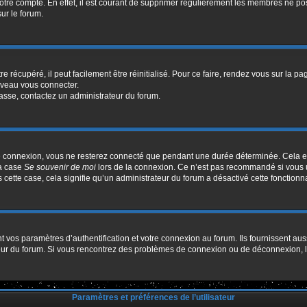
votre compte. En effet, il est courant de supprimer régulièrement les membres ne pos
sur le forum.
 récupéré, il peut facilement être réinitialisé. Pour ce faire, rendez vous sur la p
uveau vous connecter.
passe, contactez un administrateur du forum.
e connexion, vous ne resterez connecté que pendant une durée déterminée. Cela em
la case
Se souvenir de moi
lors de la connexion. Ce n’est pas recommandé si vous u
s cette case, cela signifie qu’un administrateur du forum a désactivé cette fonctionna
os paramètres d’authentification et votre connexion au forum. Ils fournissent aussi
ateur du forum. Si vous rencontrez des problèmes de connexion ou de déconnexion, l
Paramètres et préférences de l’utilisateur