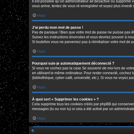
Il est possible qu’un administrateur ait désactivé ou supprimé 
vous arrive, tentez de vous ré-enregistrer et soyez plus investi 
Haut
J’ai perdu mon mot de passe !
Pas de panique ! Bien que votre mot de passe ne puisse pas être
Suivez les instructions énoncées et vous devriez pouvoir à no
Si toutefois vous ne parveniez pas à réinitialiser votre mot de 
Haut
Pourquoi suis-je automatiquement déconnecté ?
Si vous ne cochez pas la case
Se souvenir de moi
lors de votr
en utilisant le même ordinateur. Pour rester connecté, cochez 
(bibliothèque, cyber-café, université, etc.). Si vous ne voyez pa
Haut
À quoi sert « Supprimer les cookies » ?
Cela supprime tous les cookies créés par phpBB qui conservent v
messages (lu ou non lu) si cela a été activé par un administr
Haut