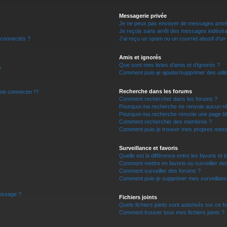
r
Messagerie privée
Je ne peux pas envoyer de messages privé
Je reçois sans arrêt des messages indésira
 connectés ?
J’ai reçu un spam ou un courriel abusif d’u
Amis et ignorés
Que sont mes listes d’amis et d’ignorés ?
?
Comment puis-je ajouter/supprimer des utilis
Recherche dans les forums
e connecter !?
Comment rechercher dans les forums ?
Pourquoi ma recherche ne renvoie aucun ré
Pourquoi ma recherche renvoie une page bl
Comment rechercher des membres ?
Comment puis-je trouver mes propres mess
Surveillance et favoris
Quelle est la différence entre les favoris et l
Comment mettre en favoris ou surveiller des
Comment surveiller des forums ?
Comment puis-je supprimer mes surveillanc
message ?
Fichiers joints
Quels fichiers joints sont autorisés sur ce f
Comment trouver tous mes fichiers joints ?