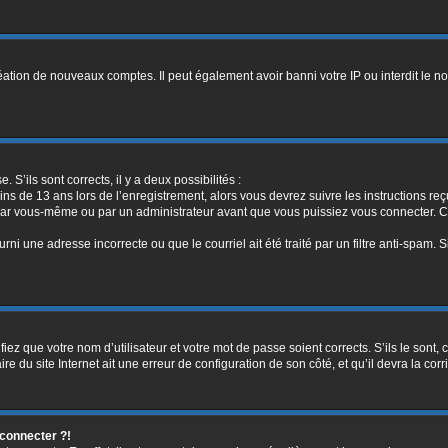
réation de nouveaux comptes. Il peut également avoir banni votre IP ou interdit le no
. S’ils sont corrects, il y a deux possibilités :
ins de 13 ans lors de l’enregistrement, alors vous devrez suivre les instructions r
par vous-même ou par un administrateur avant que vous puissiez vous connecter. Cet
rni une adresse incorrecte ou que le courriel ait été traité par un filtre anti-spam. 
iez que votre nom d’utilisateur et votre mot de passe soient corrects. S’ils le sont,
e du site Internet ait une erreur de configuration de son côté, et qu’il devra la corri
 connecter ?!