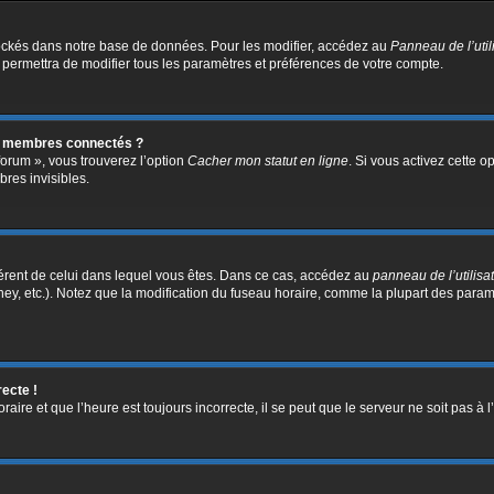
ockés dans notre base de données. Pour les modifier, accédez au
Panneau de l’util
 permettra de modifier tous les paramètres et préférences de votre compte.
s membres connectés ?
forum », vous trouverez l’option
Cacher mon statut en ligne
. Si vous activez cette o
res invisibles.
ifférent de celui dans lequel vous êtes. Dans ce cas, accédez au
panneau de l’utilisa
ney, etc.). Notez que la modification du fuseau horaire, comme la plupart des para
recte !
aire et que l’heure est toujours incorrecte, il se peut que le serveur ne soit pas à