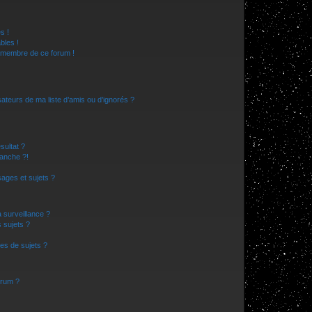
s !
bles !
n membre de ce forum !
ateurs de ma liste d’amis ou d’ignorés ?
sultat ?
anche ?!
ages et sujets ?
a surveillance ?
 sujets ?
es de sujets ?
orum ?