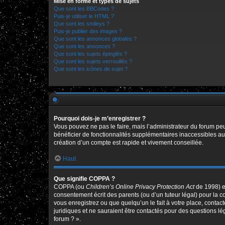
Mise en forme et types de sujets
Que sont les BBCodes ?
Puis-je utiliser le HTML ?
Que sont les smileys ?
Puis-je publier des images ?
Que sont les annonces globales ?
Que sont les annonces ?
Que sont les sujets épinglés ?
Que sont les sujets verrouillés ?
Que sont les icônes de sujet ?
Pourquoi dois-je m’enregistrer ?
Vous pouvez ne pas le faire, mais l’administrateur du forum peu
bénéficier de fonctionnalités supplémentaires inaccessibles au
création d’un compte est rapide et vivement conseillée.
Haut
Que signifie COPPA ?
COPPA (ou
Children’s Online Privacy Protection Act
de 1998) es
consentement écrit des parents (ou d’un tuteur légal) pour la c
vous enregistrez ou que quelqu’un le fait à votre place, contac
juridiques et ne sauraient être contactés pour des questions l
forum ? ».