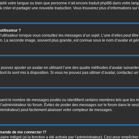
installé votre langue ou bien que personne n’ait encore traduit phpBB dans votre l
s à créer et partager une nouvelle traduction. Vous trouverez plus d’informations sur 
tilisateur ?
’utilisateur lorsque vous consultez les messages d’un sujet. L’une d’elles peut êtr
rum. La seconde image, souvent plus grande, est connue sous le nom d’avatar et 
s pouvez ajouter un avatar en utilisant l’une des quatre méthodes d’avatar suivantes 
ont ils sont mis à disposition. Si vous ne pouvez pas utiliser d’avatar, contactez un
diquent le nombre de messages postés ou identifient certains membres tels que les 
ar l’administrateur du forum. Évitez de poster des messages sur le forum dans le seu
ministrateur) peut facilement abaisser votre compteur de messages.
mande de me connecter !?
re intégré (si la fonction a été activée par l’administrateur). Ceci pour empêcher l’u