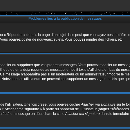
Problèmes liés à la publication de messages
u « Répondre » depuis la page d’un sujet. Il se peut que vous ayez besoin d’être e
: Vous
pouvez
poster de nouveaux sujets, Vous
pouvez
joindre des fichiers, etc.
modifier ou supprimer que vos propres messages. Vous pouvez modifier un message
quelqu’un a déjà répondu au message, un petit texte s’affichera en bas du message 
n. Ce message n’apparaîtra pas si un modérateur ou un administrateur modifie le mes
ive. Notez que les utilisateurs ne peuvent pas supprimer un message une fois que qu
e l’utilisateur. Une fois créée, vous pouvez cocher
Attacher ma signature
sur le f
 « Attacher ma signature » à partir du panneau de l’utilisateur (onglet
Préférences 
joutée à un message en décochant la case
Attacher ma signature
dans le formulaire