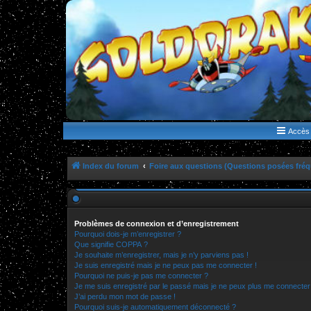
WWW.GOLDORAKGO.COM
le site de la Lune Rouge
Accès 
Index du forum
Foire aux questions (Questions posées fr
Problèmes de connexion et d’enregistrement
Pourquoi dois-je m’enregistrer ?
Que signifie COPPA ?
Je souhaite m’enregistrer, mais je n’y parviens pas !
Je suis enregistré mais je ne peux pas me connecter !
Pourquoi ne puis-je pas me connecter ?
Je me suis enregistré par le passé mais je ne peux plus me connecter
J’ai perdu mon mot de passe !
Pourquoi suis-je automatiquement déconnecté ?