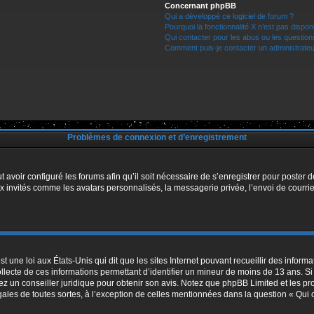
Concernant phpBB
Qui a développé ce logiciel de forum ?
Pourquoi la fonctionnalité X n’est pas dispon
Qui contacter pour les abus ou les questio
Comment puis-je contacter un administrateu
Problèmes de connexion et d’enregistrement
t avoir configuré les forums afin qu’il soit nécessaire de s’enregistrer pour poster
x invités comme les avatars personnalisés, la messagerie privée, l’envoi de courri
t une loi aux États-Unis qui dit que les sites Internet pouvant recueillir des infor
ollecte de ces informations permettant d’identifier un mineur de moins de 13 ans. S
tez un conseiller juridique pour obtenir son avis. Notez que phpBB Limited et les pr
égales de toutes sortes, à l’exception de celles mentionnées dans la question « Qui