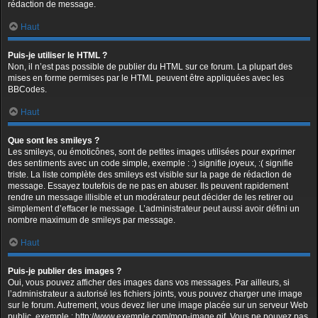
rédaction de message.
Haut
Puis-je utiliser le HTML ?
Non, il n’est pas possible de publier du HTML sur ce forum. La plupart des
mises en forme permises par le HTML peuvent être appliquées avec les
BBCodes.
Haut
Que sont les smileys ?
Les smileys, ou émoticônes, sont de petites images utilisées pour exprimer
des sentiments avec un code simple, exemple : :) signifie joyeux, :( signifie
triste. La liste complète des smileys est visible sur la page de rédaction de
message. Essayez toutefois de ne pas en abuser. Ils peuvent rapidement
rendre un message illisible et un modérateur peut décider de les retirer ou
simplement d’effacer le message. L’administrateur peut aussi avoir défini un
nombre maximum de smileys par message.
Haut
Puis-je publier des images ?
Oui, vous pouvez afficher des images dans vos messages. Par ailleurs, si
l’administrateur a autorisé les fichiers joints, vous pouvez charger une image
sur le forum. Autrement, vous devez lier une image placée sur un serveur Web
public, exemple : http://www.exemple.com/mon-image.gif. Vous ne pouvez pas