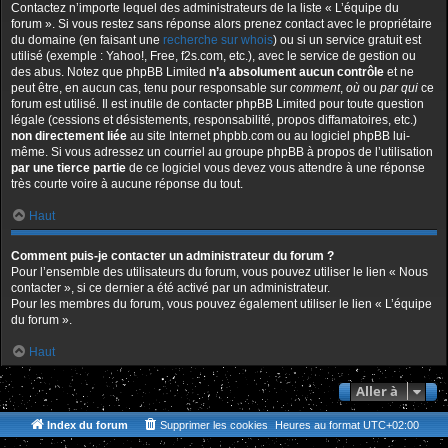
Contactez n’importe lequel des administrateurs de la liste « L’équipe du
forum ». Si vous restez sans réponse alors prenez contact avec le propriétaire
du domaine (en faisant une
recherche sur whois
) ou si un service gratuit est
utilisé (exemple : Yahoo!, Free, f2s.com, etc.), avec le service de gestion ou
des abus. Notez que phpBB Limited
n’a absolument aucun contrôle
et ne
peut être, en aucun cas, tenu pour responsable sur
comment
,
où
ou
par qui
ce
forum est utilisé. Il est inutile de contacter phpBB Limited pour toute question
légale (cessions et désistements, responsabilité, propos diffamatoires, etc.)
non directement liée
au site Internet phpbb.com ou au logiciel phpBB lui-
même. Si vous adressez un courriel au groupe phpBB à propos de l’utilisation
par une tierce partie
de ce logiciel vous devez vous attendre à une réponse
très courte voire à aucune réponse du tout.
Haut
Comment puis-je contacter un administrateur du forum ?
Pour l’ensemble des utilisateurs du forum, vous pouvez utiliser le lien « Nous
contacter », si ce dernier a été activé par un administrateur.
Pour les membres du forum, vous pouvez également utiliser le lien « L’équipe
du forum ».
Haut
Aller à
Index du forum
Supprimer les cookies
Heures au format
UTC+02:00