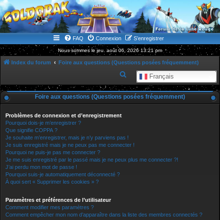
WWW.GOLDORAKGO.COM
le site de la Lune Rouge
FAQ
Connexion
S’enregistrer
Nous sommes le jeu. août 06, 2026 13:21 pm
Index du forum
Foire aux questions (Questions posées fréquemment)
R
Français
e
Foire aux questions (Questions posées fréquemment)
c
h
Problèmes de connexion et d’enregistrement
e
Pourquoi dois-je m’enregistrer ?
Que signifie COPPA ?
r
Je souhaite m’enregistrer, mais je n’y parviens pas !
Je suis enregistré mais je ne peux pas me connecter !
c
Pourquoi ne puis-je pas me connecter ?
h
Je me suis enregistré par le passé mais je ne peux plus me connecter ?!
J’ai perdu mon mot de passe !
e
Pourquoi suis-je automatiquement déconnecté ?
r
À quoi sert « Supprimer les cookies » ?
Paramètres et préférences de l’utilisateur
Comment modifier mes paramètres ?
Comment empêcher mon nom d’apparaître dans la liste des membres connectés ?