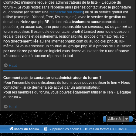
Contactez n’importe lequel des administrateurs de la liste « L’équipe du
forum ». Si vous restez sans réponse alors prenez contact avec le propriétaire
du domaine (en faisant une
recherche sur whois
) ou si un service gratuit est
utilisé (exemple : Yahoo!, Free, f2s.com, etc.), avec le service de gestion ou
des abus. Notez que phpBB Limited
n’a absolument aucun contrôle
et ne
peut être, en aucun cas, tenu pour responsable sur
comment
,
où
ou
par qui
ce
forum est utilisé. Il est inutile de contacter phpBB Limited pour toute question
légale (cessions et désistements, responsabilité, propos diffamatoires, etc.)
non directement liée
au site Internet phpbb.com ou au logiciel phpBB lui-
même. Si vous adressez un courriel au groupe phpBB à propos de l’utilisation
par une tierce partie
de ce logiciel vous devez vous attendre à une réponse
très courte voire à aucune réponse du tout.
Haut
Comment puis-je contacter un administrateur du forum ?
Pour l’ensemble des utilisateurs du forum, vous pouvez utiliser le lien « Nous
contacter », si ce dernier a été activé par un administrateur.
Pour les membres du forum, vous pouvez également utiliser le lien « L’équipe
du forum ».
Haut
Aller à
Index du forum
Supprimer les cookies
Heures au format
UTC+02:00