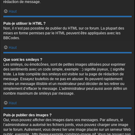
rédaction de message.
Haut
Puis-je utiliser le HTML ?
Non, il n’est pas possible de publier du HTML sur ce forum. La plupart des
mises en forme permises par le HTML peuvent être appliquées avec les
BBCodes.
Haut
Que sont les smileys ?
Les smileys, ou émoticônes, sont de petites images utilisées pour exprimer
des sentiments avec un code simple, exemple : :) signifie joyeux, :( signifie
triste. La liste complète des smileys est visible sur la page de rédaction de
message. Essayez toutefois de ne pas en abuser. Ils peuvent rapidement
rendre un message illisible et un modérateur peut décider de les retirer ou
simplement d’effacer le message. L’administrateur peut aussi avoir défini un
nombre maximum de smileys par message.
Haut
Puis-je publier des images ?
Oui, vous pouvez afficher des images dans vos messages. Par ailleurs, si
l’administrateur a autorisé les fichiers joints, vous pouvez charger une image
sur le forum. Autrement, vous devez lier une image placée sur un serveur Web
public, exemple : http://www.exemple.com/mon-image.gif. Vous ne pouvez pas