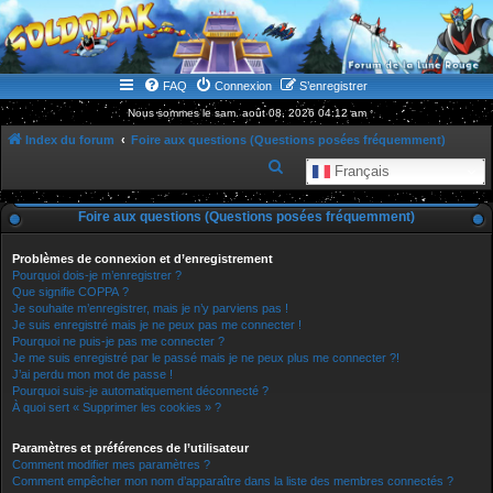
WWW.GOLDORAKGO.COM
le site de la Lune Rouge
FAQ
Connexion
S’enregistrer
Nous sommes le sam. août 08, 2026 04:12 am
Index du forum
Foire aux questions (Questions posées fréquemment)
R
Français
e
Foire aux questions (Questions posées fréquemment)
c
h
Problèmes de connexion et d’enregistrement
e
Pourquoi dois-je m’enregistrer ?
Que signifie COPPA ?
r
Je souhaite m’enregistrer, mais je n’y parviens pas !
Je suis enregistré mais je ne peux pas me connecter !
c
Pourquoi ne puis-je pas me connecter ?
h
Je me suis enregistré par le passé mais je ne peux plus me connecter ?!
J’ai perdu mon mot de passe !
e
Pourquoi suis-je automatiquement déconnecté ?
r
À quoi sert « Supprimer les cookies » ?
Paramètres et préférences de l’utilisateur
Comment modifier mes paramètres ?
Comment empêcher mon nom d’apparaître dans la liste des membres connectés ?