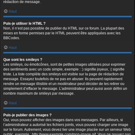
rédaction de message.
Haut
Puis-je utiliser le HTML ?
Non, il n’est pas possible de publier du HTML sur ce forum. La plupart des
mises en forme permises par le HTML peuvent être appliquées avec les
BBCodes.
Haut
Que sont les smileys ?
Les smileys, ou émoticônes, sont de petites images utilisées pour exprimer
des sentiments avec un code simple, exemple : :) signifie joyeux, :( signifie
triste. La liste complète des smileys est visible sur la page de rédaction de
message. Essayez toutefois de ne pas en abuser. Ils peuvent rapidement
rendre un message illisible et un modérateur peut décider de les retirer ou
simplement d’effacer le message. L’administrateur peut aussi avoir défini un
nombre maximum de smileys par message.
Haut
Puis-je publier des images ?
Oui, vous pouvez afficher des images dans vos messages. Par ailleurs, si
l’administrateur a autorisé les fichiers joints, vous pouvez charger une image
sur le forum. Autrement, vous devez lier une image placée sur un serveur Web
public, exemple : http://www.exemple.com/mon-image.gif. Vous ne pouvez pas