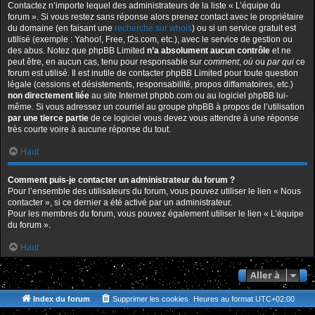
Contactez n’importe lequel des administrateurs de la liste « L’équipe du
forum ». Si vous restez sans réponse alors prenez contact avec le propriétaire
du domaine (en faisant une
recherche sur whois
) ou si un service gratuit est
utilisé (exemple : Yahoo!, Free, f2s.com, etc.), avec le service de gestion ou
des abus. Notez que phpBB Limited
n’a absolument aucun contrôle
et ne
peut être, en aucun cas, tenu pour responsable sur
comment
,
où
ou
par qui
ce
forum est utilisé. Il est inutile de contacter phpBB Limited pour toute question
légale (cessions et désistements, responsabilité, propos diffamatoires, etc.)
non directement liée
au site Internet phpbb.com ou au logiciel phpBB lui-
même. Si vous adressez un courriel au groupe phpBB à propos de l’utilisation
par une tierce partie
de ce logiciel vous devez vous attendre à une réponse
très courte voire à aucune réponse du tout.
Haut
Comment puis-je contacter un administrateur du forum ?
Pour l’ensemble des utilisateurs du forum, vous pouvez utiliser le lien « Nous
contacter », si ce dernier a été activé par un administrateur.
Pour les membres du forum, vous pouvez également utiliser le lien « L’équipe
du forum ».
Haut
Aller à
Index du forum
Supprimer les cookies
Heures au format
UTC+02:00