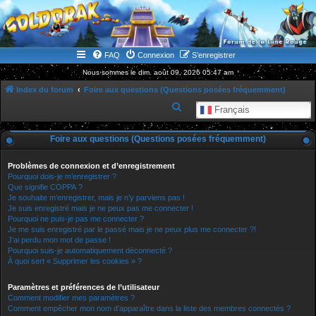
WWW.GOLDORAKGO.COM
le site de la Lune Rouge
FAQ
Connexion
S’enregistrer
Nous sommes le dim. août 09, 2026 05:47 am
Index du forum
Foire aux questions (Questions posées fréquemment)
R
Français
e
Foire aux questions (Questions posées fréquemment)
c
h
Problèmes de connexion et d’enregistrement
e
Pourquoi dois-je m’enregistrer ?
Que signifie COPPA ?
r
Je souhaite m’enregistrer, mais je n’y parviens pas !
Je suis enregistré mais je ne peux pas me connecter !
c
Pourquoi ne puis-je pas me connecter ?
h
Je me suis enregistré par le passé mais je ne peux plus me connecter ?!
J’ai perdu mon mot de passe !
e
Pourquoi suis-je automatiquement déconnecté ?
r
À quoi sert « Supprimer les cookies » ?
Paramètres et préférences de l’utilisateur
Comment modifier mes paramètres ?
Comment empêcher mon nom d’apparaître dans la liste des membres connectés ?