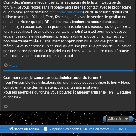
Contactez n’importe lequel des administrateurs de la liste « L’équipe du
forum ». Si vous restez sans réponse alors prenez contact avec le propriétaire
du domaine (en faisant une
recherche sur whois
) ou si un service gratuit est
utilisé (exemple : Yahoo!, Free, f2s.com, etc.), avec le service de gestion ou
des abus. Notez que phpBB Limited
n’a absolument aucun contrôle
et ne
peut être, en aucun cas, tenu pour responsable sur
comment
,
où
ou
par qui
ce
forum est utilisé. Il est inutile de contacter phpBB Limited pour toute question
légale (cessions et désistements, responsabilité, propos diffamatoires, etc.)
non directement liée
au site Internet phpbb.com ou au logiciel phpBB lui-
même. Si vous adressez un courriel au groupe phpBB à propos de l’utilisation
par une tierce partie
de ce logiciel vous devez vous attendre à une réponse
très courte voire à aucune réponse du tout.
Haut
Comment puis-je contacter un administrateur du forum ?
Pour l’ensemble des utilisateurs du forum, vous pouvez utiliser le lien « Nous
contacter », si ce dernier a été activé par un administrateur.
Pour les membres du forum, vous pouvez également utiliser le lien « L’équipe
du forum ».
Haut
Aller à
Index du forum
Supprimer les cookies
Heures au format
UTC+02:00