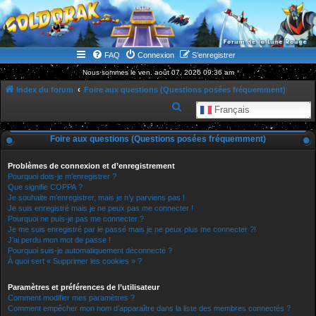
WWW.GOLDORAKGO.COM
le site de la Lune Rouge
FAQ
Connexion
S’enregistrer
Nous sommes le ven. août 07, 2026 09:36 am
Index du forum
Foire aux questions (Questions posées fréquemment)
R
Français
e
Foire aux questions (Questions posées fréquemment)
c
h
Problèmes de connexion et d’enregistrement
e
Pourquoi dois-je m’enregistrer ?
Que signifie COPPA ?
r
Je souhaite m’enregistrer, mais je n’y parviens pas !
Je suis enregistré mais je ne peux pas me connecter !
c
Pourquoi ne puis-je pas me connecter ?
h
Je me suis enregistré par le passé mais je ne peux plus me connecter ?!
J’ai perdu mon mot de passe !
e
Pourquoi suis-je automatiquement déconnecté ?
r
À quoi sert « Supprimer les cookies » ?
Paramètres et préférences de l’utilisateur
Comment modifier mes paramètres ?
Comment empêcher mon nom d’apparaître dans la liste des membres connectés ?