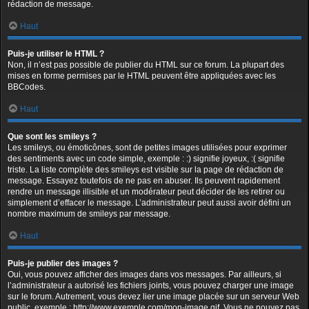
rédaction de message.
Haut
Puis-je utiliser le HTML ?
Non, il n’est pas possible de publier du HTML sur ce forum. La plupart des
mises en forme permises par le HTML peuvent être appliquées avec les
BBCodes.
Haut
Que sont les smileys ?
Les smileys, ou émoticônes, sont de petites images utilisées pour exprimer
des sentiments avec un code simple, exemple : :) signifie joyeux, :( signifie
triste. La liste complète des smileys est visible sur la page de rédaction de
message. Essayez toutefois de ne pas en abuser. Ils peuvent rapidement
rendre un message illisible et un modérateur peut décider de les retirer ou
simplement d’effacer le message. L’administrateur peut aussi avoir défini un
nombre maximum de smileys par message.
Haut
Puis-je publier des images ?
Oui, vous pouvez afficher des images dans vos messages. Par ailleurs, si
l’administrateur a autorisé les fichiers joints, vous pouvez charger une image
sur le forum. Autrement, vous devez lier une image placée sur un serveur Web
public, exemple : http://www.exemple.com/mon-image.gif. Vous ne pouvez pas