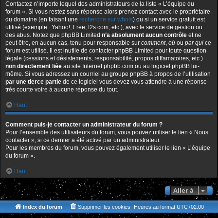
Contactez n’importe lequel des administrateurs de la liste « L’équipe du
forum ». Si vous restez sans réponse alors prenez contact avec le propriétaire
du domaine (en faisant une
recherche sur whois
) ou si un service gratuit est
utilisé (exemple : Yahoo!, Free, f2s.com, etc.), avec le service de gestion ou
des abus. Notez que phpBB Limited
n’a absolument aucun contrôle
et ne
peut être, en aucun cas, tenu pour responsable sur
comment
,
où
ou
par qui
ce
forum est utilisé. Il est inutile de contacter phpBB Limited pour toute question
légale (cessions et désistements, responsabilité, propos diffamatoires, etc.)
non directement liée
au site Internet phpbb.com ou au logiciel phpBB lui-
même. Si vous adressez un courriel au groupe phpBB à propos de l’utilisation
par une tierce partie
de ce logiciel vous devez vous attendre à une réponse
très courte voire à aucune réponse du tout.
Haut
Comment puis-je contacter un administrateur du forum ?
Pour l’ensemble des utilisateurs du forum, vous pouvez utiliser le lien « Nous
contacter », si ce dernier a été activé par un administrateur.
Pour les membres du forum, vous pouvez également utiliser le lien « L’équipe
du forum ».
Haut
Aller à
Index du forum
Supprimer les cookies
Heures au format
UTC+02:00