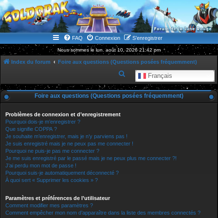
WWW.GOLDORAKGO.COM
le site de la Lune Rouge
FAQ
Connexion
S’enregistrer
Nous sommes le lun. août 10, 2026 21:42 pm
Index du forum
Foire aux questions (Questions posées fréquemment)
R
Français
e
Foire aux questions (Questions posées fréquemment)
c
h
Problèmes de connexion et d’enregistrement
e
Pourquoi dois-je m’enregistrer ?
Que signifie COPPA ?
r
Je souhaite m’enregistrer, mais je n’y parviens pas !
Je suis enregistré mais je ne peux pas me connecter !
c
Pourquoi ne puis-je pas me connecter ?
h
Je me suis enregistré par le passé mais je ne peux plus me connecter ?!
J’ai perdu mon mot de passe !
e
Pourquoi suis-je automatiquement déconnecté ?
r
À quoi sert « Supprimer les cookies » ?
Paramètres et préférences de l’utilisateur
Comment modifier mes paramètres ?
Comment empêcher mon nom d’apparaître dans la liste des membres connectés ?