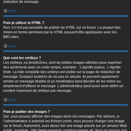
rédaction de message.
Haut
Puis-je utiliser le HTML ?
Non, il n’est pas possible de publier du HTML sur ce forum. La plupart des
mises en forme permises par le HTML peuvent être appliquées avec les
BBCodes.
Haut
Que sont les smileys ?
Les smileys, ou émoticônes, sont de petites images utilisées pour exprimer
des sentiments avec un code simple, exemple : :) signifie joyeux, :( signifie
triste. La liste complète des smileys est visible sur la page de rédaction de
message. Essayez toutefois de ne pas en abuser. Ils peuvent rapidement
rendre un message illisible et un modérateur peut décider de les retirer ou
simplement d’effacer le message. L’administrateur peut aussi avoir défini un
nombre maximum de smileys par message.
Haut
Puis-je publier des images ?
Oui, vous pouvez afficher des images dans vos messages. Par ailleurs, si
l’administrateur a autorisé les fichiers joints, vous pouvez charger une image
sur le forum. Autrement, vous devez lier une image placée sur un serveur Web
public, exemple : http://www.exemple.com/mon-image.gif. Vous ne pouvez pas