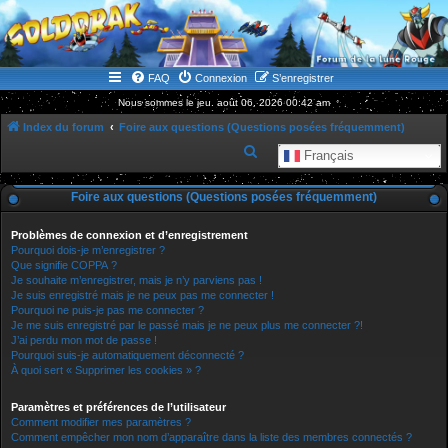
WWW.GOLDORAKGO.COM
le site de la Lune Rouge
FAQ
Connexion
S’enregistrer
Nous sommes le jeu. août 06, 2026 00:42 am
Index du forum
Foire aux questions (Questions posées fréquemment)
R
Français
e
Foire aux questions (Questions posées fréquemment)
c
h
Problèmes de connexion et d’enregistrement
e
Pourquoi dois-je m’enregistrer ?
Que signifie COPPA ?
r
Je souhaite m’enregistrer, mais je n’y parviens pas !
Je suis enregistré mais je ne peux pas me connecter !
c
Pourquoi ne puis-je pas me connecter ?
h
Je me suis enregistré par le passé mais je ne peux plus me connecter ?!
J’ai perdu mon mot de passe !
e
Pourquoi suis-je automatiquement déconnecté ?
r
À quoi sert « Supprimer les cookies » ?
Paramètres et préférences de l’utilisateur
Comment modifier mes paramètres ?
Comment empêcher mon nom d’apparaître dans la liste des membres connectés ?