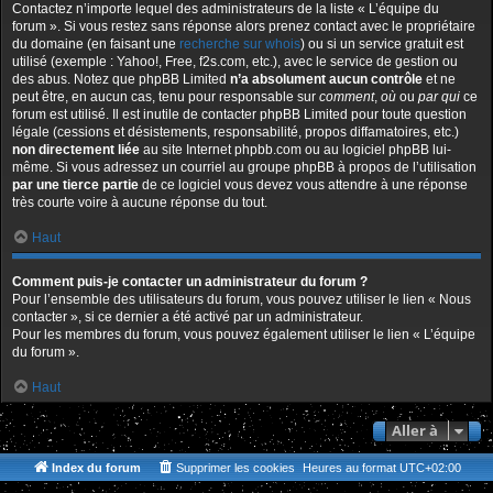
Contactez n’importe lequel des administrateurs de la liste « L’équipe du
forum ». Si vous restez sans réponse alors prenez contact avec le propriétaire
du domaine (en faisant une
recherche sur whois
) ou si un service gratuit est
utilisé (exemple : Yahoo!, Free, f2s.com, etc.), avec le service de gestion ou
des abus. Notez que phpBB Limited
n’a absolument aucun contrôle
et ne
peut être, en aucun cas, tenu pour responsable sur
comment
,
où
ou
par qui
ce
forum est utilisé. Il est inutile de contacter phpBB Limited pour toute question
légale (cessions et désistements, responsabilité, propos diffamatoires, etc.)
non directement liée
au site Internet phpbb.com ou au logiciel phpBB lui-
même. Si vous adressez un courriel au groupe phpBB à propos de l’utilisation
par une tierce partie
de ce logiciel vous devez vous attendre à une réponse
très courte voire à aucune réponse du tout.
Haut
Comment puis-je contacter un administrateur du forum ?
Pour l’ensemble des utilisateurs du forum, vous pouvez utiliser le lien « Nous
contacter », si ce dernier a été activé par un administrateur.
Pour les membres du forum, vous pouvez également utiliser le lien « L’équipe
du forum ».
Haut
Aller à
Index du forum
Supprimer les cookies
Heures au format
UTC+02:00