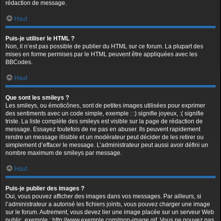
rédaction de message.
Haut
Puis-je utiliser le HTML ?
Non, il n’est pas possible de publier du HTML sur ce forum. La plupart des
mises en forme permises par le HTML peuvent être appliquées avec les
BBCodes.
Haut
Que sont les smileys ?
Les smileys, ou émoticônes, sont de petites images utilisées pour exprimer
des sentiments avec un code simple, exemple : :) signifie joyeux, :( signifie
triste. La liste complète des smileys est visible sur la page de rédaction de
message. Essayez toutefois de ne pas en abuser. Ils peuvent rapidement
rendre un message illisible et un modérateur peut décider de les retirer ou
simplement d’effacer le message. L’administrateur peut aussi avoir défini un
nombre maximum de smileys par message.
Haut
Puis-je publier des images ?
Oui, vous pouvez afficher des images dans vos messages. Par ailleurs, si
l’administrateur a autorisé les fichiers joints, vous pouvez charger une image
sur le forum. Autrement, vous devez lier une image placée sur un serveur Web
public, exemple : http://www.exemple.com/mon-image.gif. Vous ne pouvez pas