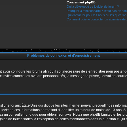
Concernant phpBB
Qui a développé ce logiciel de forum ?
Pourquoi la fonctionnalité X n’est pas dispon
Qui contacter pour les abus ou les questio
Comment puis-je contacter un administrateu
Problèmes de connexion et d’enregistrement
t avoir configuré les forums afin qu’il soit nécessaire de s’enregistrer pour poster
x invités comme les avatars personnalisés, la messagerie privée, l’envoi de courri
t une loi aux États-Unis qui dit que les sites Internet pouvant recueillir des infor
ollecte de ces informations permettant d’identifier un mineur de moins de 13 ans. S
tez un conseiller juridique pour obtenir son avis. Notez que phpBB Limited et les pr
égales de toutes sortes, à l’exception de celles mentionnées dans la question « Qui