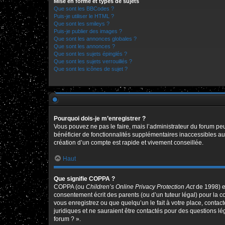
Mise en forme et types de sujets
Que sont les BBCodes ?
Puis-je utiliser le HTML ?
Que sont les smileys ?
Puis-je publier des images ?
Que sont les annonces globales ?
Que sont les annonces ?
Que sont les sujets épinglés ?
Que sont les sujets verrouillés ?
Que sont les icônes de sujet ?
Pourquoi dois-je m’enregistrer ?
Vous pouvez ne pas le faire, mais l’administrateur du forum peu
bénéficier de fonctionnalités supplémentaires inaccessibles au
création d’un compte est rapide et vivement conseillée.
Haut
Que signifie COPPA ?
COPPA (ou
Children’s Online Privacy Protection Act
de 1998) es
consentement écrit des parents (ou d’un tuteur légal) pour la c
vous enregistrez ou que quelqu’un le fait à votre place, contac
juridiques et ne sauraient être contactés pour des questions l
forum ? ».