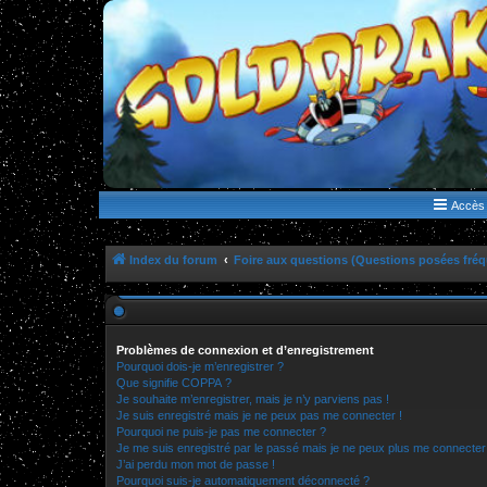
WWW.GOLDORAKGO.COM
le site de la Lune Rouge
Accès 
Index du forum
Foire aux questions (Questions posées fr
Problèmes de connexion et d’enregistrement
Pourquoi dois-je m’enregistrer ?
Que signifie COPPA ?
Je souhaite m’enregistrer, mais je n’y parviens pas !
Je suis enregistré mais je ne peux pas me connecter !
Pourquoi ne puis-je pas me connecter ?
Je me suis enregistré par le passé mais je ne peux plus me connecter
J’ai perdu mon mot de passe !
Pourquoi suis-je automatiquement déconnecté ?