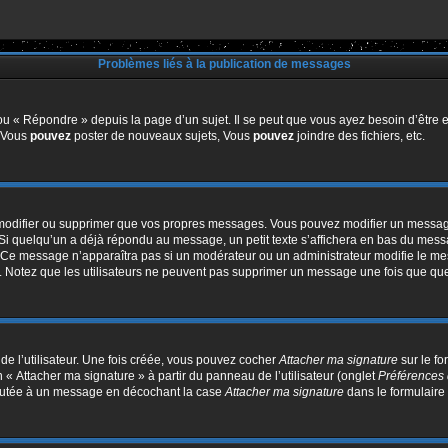
Problèmes liés à la publication de messages
u « Répondre » depuis la page d’un sujet. Il se peut que vous ayez besoin d’être e
: Vous
pouvez
poster de nouveaux sujets, Vous
pouvez
joindre des fichiers, etc.
modifier ou supprimer que vos propres messages. Vous pouvez modifier un message
quelqu’un a déjà répondu au message, un petit texte s’affichera en bas du message 
n. Ce message n’apparaîtra pas si un modérateur ou un administrateur modifie le mes
ive. Notez que les utilisateurs ne peuvent pas supprimer un message une fois que qu
e l’utilisateur. Une fois créée, vous pouvez cocher
Attacher ma signature
sur le f
 « Attacher ma signature » à partir du panneau de l’utilisateur (onglet
Préférences 
joutée à un message en décochant la case
Attacher ma signature
dans le formulaire