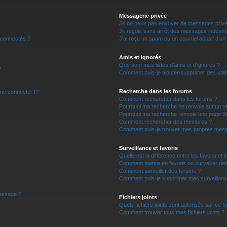
r
Messagerie privée
Je ne peux pas envoyer de messages privé
Je reçois sans arrêt des messages indésira
 connectés ?
J’ai reçu un spam ou un courriel abusif d’u
Amis et ignorés
Que sont mes listes d’amis et d’ignorés ?
?
Comment puis-je ajouter/supprimer des utilis
Recherche dans les forums
e connecter !?
Comment rechercher dans les forums ?
Pourquoi ma recherche ne renvoie aucun ré
Pourquoi ma recherche renvoie une page bl
Comment rechercher des membres ?
Comment puis-je trouver mes propres mess
Surveillance et favoris
Quelle est la différence entre les favoris et l
Comment mettre en favoris ou surveiller des
Comment surveiller des forums ?
Comment puis-je supprimer mes surveillanc
message ?
Fichiers joints
Quels fichiers joints sont autorisés sur ce f
Comment trouver tous mes fichiers joints ?