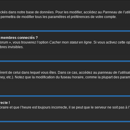
ockés dans notre base de données. Pour les modifier, accédez au
Panneau de l’util
 permettra de modifier tous les paramètres et préférences de votre compte.
s membres connectés ?
forum », vous trouverez l’option
Cacher mon statut en ligne
. Si vous activez cette o
res invisibles.
ifférent de celui dans lequel vous êtes. Dans ce cas, accédez au
panneau de l’utilisa
ney, etc.). Notez que la modification du fuseau horaire, comme la plupart des para
recte !
aire et que l’heure est toujours incorrecte, il se peut que le serveur ne soit pas à