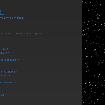
s !
bles !
n membre de ce forum !
ateurs de ma liste d’amis ou d’ignorés ?
sultat ?
anche ?!
ages et sujets ?
a surveillance ?
 sujets ?
es de sujets ?
orum ?