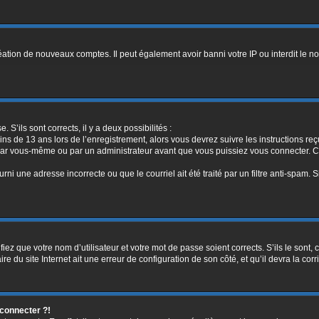
réation de nouveaux comptes. Il peut également avoir banni votre IP ou interdit le no
. S’ils sont corrects, il y a deux possibilités :
ins de 13 ans lors de l’enregistrement, alors vous devrez suivre les instructions r
par vous-même ou par un administrateur avant que vous puissiez vous connecter. Cet
rni une adresse incorrecte ou que le courriel ait été traité par un filtre anti-spam. 
iez que votre nom d’utilisateur et votre mot de passe soient corrects. S’ils le sont,
e du site Internet ait une erreur de configuration de son côté, et qu’il devra la corri
 connecter ?!