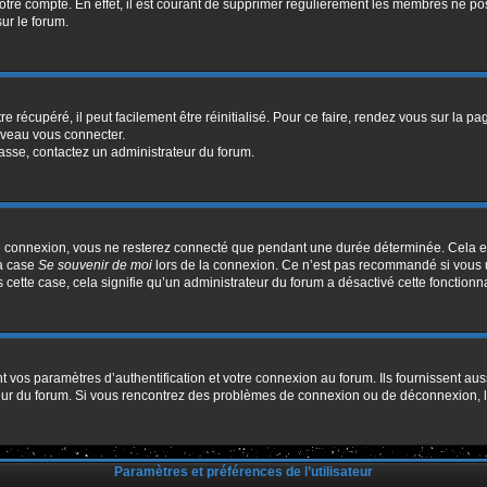
votre compte. En effet, il est courant de supprimer régulièrement les membres ne pos
sur le forum.
 récupéré, il peut facilement être réinitialisé. Pour ce faire, rendez vous sur la p
uveau vous connecter.
passe, contactez un administrateur du forum.
e connexion, vous ne resterez connecté que pendant une durée déterminée. Cela em
la case
Se souvenir de moi
lors de la connexion. Ce n’est pas recommandé si vous u
s cette case, cela signifie qu’un administrateur du forum a désactivé cette fonctionna
os paramètres d’authentification et votre connexion au forum. Ils fournissent aussi
ateur du forum. Si vous rencontrez des problèmes de connexion ou de déconnexion, l
Paramètres et préférences de l’utilisateur