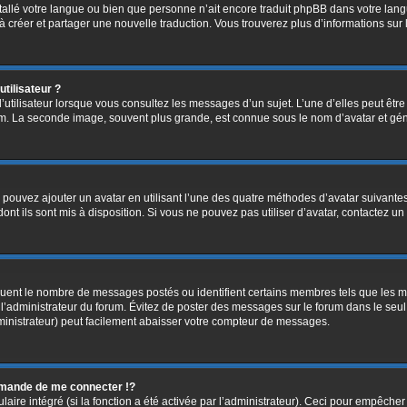
installé votre langue ou bien que personne n’ait encore traduit phpBB dans votre l
s à créer et partager une nouvelle traduction. Vous trouverez plus d’informations sur 
tilisateur ?
’utilisateur lorsque vous consultez les messages d’un sujet. L’une d’elles peut êtr
rum. La seconde image, souvent plus grande, est connue sous le nom d’avatar et 
s pouvez ajouter un avatar en utilisant l’une des quatre méthodes d’avatar suivantes 
ont ils sont mis à disposition. Si vous ne pouvez pas utiliser d’avatar, contactez un
diquent le nombre de messages postés ou identifient certains membres tels que les 
ar l’administrateur du forum. Évitez de poster des messages sur le forum dans le seu
ministrateur) peut facilement abaisser votre compteur de messages.
mande de me connecter !?
re intégré (si la fonction a été activée par l’administrateur). Ceci pour empêcher l’u