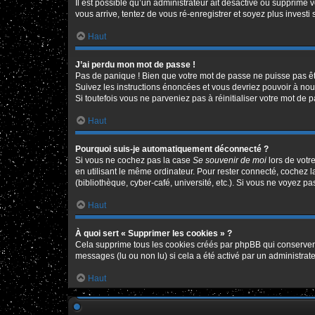
Il est possible qu’un administrateur ait désactivé ou supprimé 
vous arrive, tentez de vous ré-enregistrer et soyez plus investi 
Haut
J’ai perdu mon mot de passe !
Pas de panique ! Bien que votre mot de passe ne puisse pas être
Suivez les instructions énoncées et vous devriez pouvoir à no
Si toutefois vous ne parveniez pas à réinitialiser votre mot de 
Haut
Pourquoi suis-je automatiquement déconnecté ?
Si vous ne cochez pas la case
Se souvenir de moi
lors de votr
en utilisant le même ordinateur. Pour rester connecté, cochez 
(bibliothèque, cyber-café, université, etc.). Si vous ne voyez pa
Haut
À quoi sert « Supprimer les cookies » ?
Cela supprime tous les cookies créés par phpBB qui conservent v
messages (lu ou non lu) si cela a été activé par un administr
Haut